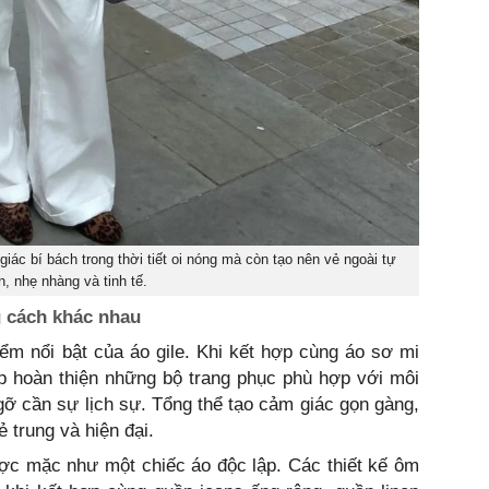
iác bí bách trong thời tiết oi nóng mà còn tạo nên vẻ ngoài tự
n, nhẹ nhàng và tinh tế.
 cách khác nhau
iểm nổi bật của áo gile. Khi kết hợp cùng áo sơ mi
p hoàn thiện những bộ trang phục phù hợp với môi
ỡ cần sự lịch sự. Tổng thể tạo cảm giác gọn gàng,
 trung và hiện đại.
ược mặc như một chiếc áo độc lập. Các thiết kế ôm