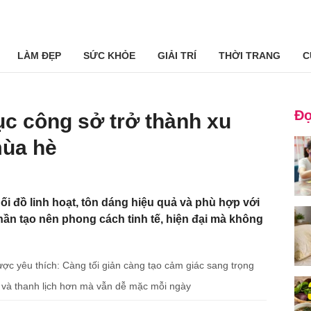
LÀM ĐẸP
SỨC KHỎE
GIẢI TRÍ
THỜI TRANG
C
Đọ
ục công sở trở thành xu
mùa hè
i đồ linh hoạt, tôn dáng hiệu quả và phù hợp với
hần tạo nên phong cách tinh tế, hiện đại mà không
ợc yêu thích: Càng tối giản càng tạo cảm giác sang trọng
 và thanh lịch hơn mà vẫn dễ mặc mỗi ngày