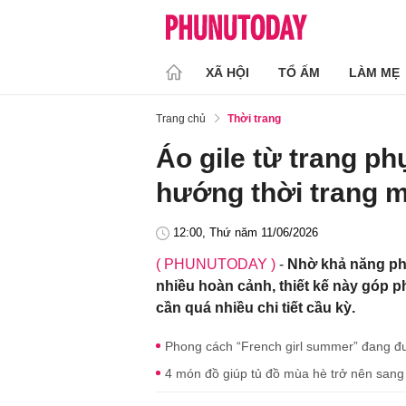
XÃ HỘI
TỔ ẤM
LÀM MẸ
Trang chủ
Thời trang
Áo gile từ trang ph
hướng thời trang 
12:00, Thứ năm 11/06/2026
( PHUNUTODAY )
-
Nhờ khả năng phố
nhiều hoàn cảnh, thiết kế này góp p
cần quá nhiều chi tiết cầu kỳ.
Phong cách “French girl summer” đang đư
4 món đồ giúp tủ đồ mùa hè trở nên sang