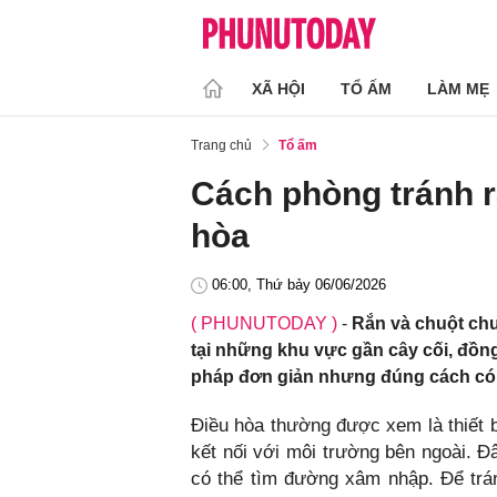
XÃ HỘI
TỔ ẤM
LÀM MẸ
Trang chủ
Tổ ấm
Cách phòng tránh r
hòa
06:00, Thứ bảy 06/06/2026
( PHUNUTODAY )
-
Rắn và chuột chu
tại những khu vực gần cây cối, đồng
pháp đơn giản nhưng đúng cách có 
Điều hòa thường được xem là thiết b
kết nối với môi trường bên ngoài. Đâ
có thể tìm đường xâm nhập. Để trá