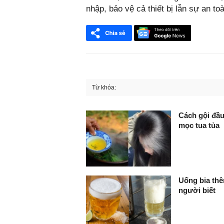
nhập, bảo vệ cả thiết bị lẫn sự an to
Từ khóa:
FaceBook
Cách gội đầu
mọc tua tủa
Uống bia thê
người biết