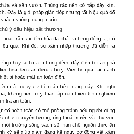
chứa và sân vườn. Thùng rác nên có nắp đậy kín,
. Đây là giải pháp gián tiếp nhưng rất hiệu quả để
vị khách không mong muốn.
chú ý dấu hiệu bất thường
 hoặc rắn khi điều hòa đã phát ra tiếng động lạ, có
iệu quả. Khi đó, sự xâm nhập thường đã diễn ra
.
iếng chạy lạch cạch trong đêm, dây điện bị cắn phá
điều hòa đều cần được chú ý. Việc bỏ qua các cảnh
hiết bị hoặc mất an toàn điện.
sớm các nguy cơ tiềm ẩn bên trong máy. Khi nghi
òa, không nên tự ý tháo lắp nếu thiếu kinh nghiệm
m tra an toàn.
sự cố hoàn toàn có thể phòng tránh nếu người dùng
yếu như lỗ xuyên tường, ống thoát nước và khu vực
ữ môi trường sống sạch sẽ, hạn chế nguồn thức ăn
ịnh kỳ sẽ giúp giảm đáng kể nguy cơ động vật xâm