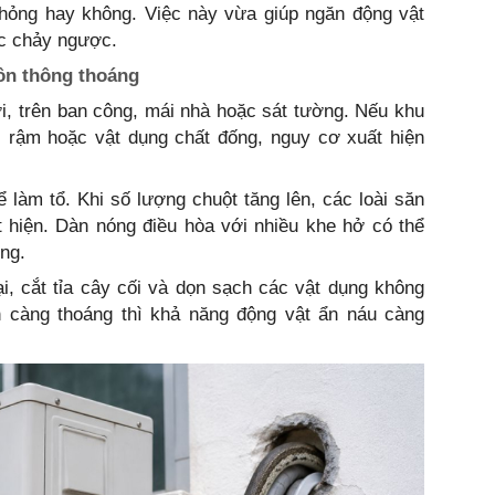
hỏng hay không. Việc này vừa giúp ngăn động vật
c chảy ngược.
ôn thông thoáng
i, trên ban công, mái nhà hoặc sát tường. Nếu khu
i rậm hoặc vật dụng chất đống, nguy cơ xuất hiện
ể làm tổ. Khi số lượng chuột tăng lên, các loài săn
 hiện. Dàn nóng điều hòa với nhiều khe hở có thể
úng.
, cắt tỉa cây cối và dọn sạch các vật dụng không
n càng thoáng thì khả năng động vật ẩn náu càng