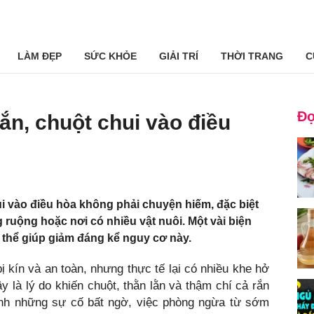
LÀM ĐẸP
SỨC KHỎE
GIẢI TRÍ
THỜI TRANG
C
Đọ
ắn, chuột chui vào điều
i vào điều hòa không phải chuyện hiếm, đặc biệt
 ruộng hoặc nơi có nhiều vật nuôi. Một vài biện
thể giúp giảm đáng kể nguy cơ này.
ị kín và an toàn, nhưng thực tế lại có nhiều khe hở
y là lý do khiến chuột, thằn lằn và thậm chí cả rắn
nh những sự cố bất ngờ, việc phòng ngừa từ sớm