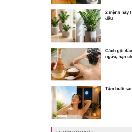
2 mệnh này t
đầu
Cách gội đầu
ngứa, hạn c
Tắm buổi sán