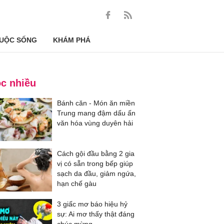
UỘC SỐNG
KHÁM PHÁ
c nhiều
Bánh căn - Món ăn miền
Trung mang đậm dấu ấn
văn hóa vùng duyên hải
Cách gội đầu bằng 2 gia
vị có sẵn trong bếp giúp
sạch da đầu, giảm ngứa,
hạn chế gàu
3 giấc mơ báo hiệu hỷ
sự: Ai mơ thấy thật đáng