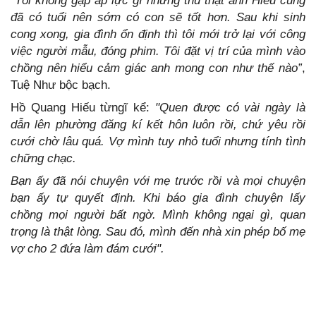
“Tôi không gặp áp lực gì nhưng thú thật anh Hiếu cũng
đã có tuổi nên sớm có con sẽ tốt hơn. Sau khi sinh
cong xong, gia đình ổn định thì tôi mới trở lại với công
việc người mẫu, đóng phim. Tôi đặt vị trí của mình vào
chồng nên hiểu cảm giác anh mong con như thế nào”
,
Tuệ Như bộc bạch.
Hồ Quang Hiếu từngĩ kể:
"Quen được có vài ngày là
dẫn lên phường đăng kí kết hôn luôn rồi, chứ yêu rồi
cưới chờ lâu quá. Vợ mình tuy nhỏ tuổi nhưng tính tình
chững chạc.
Bạn ấy đã nói chuyện với mẹ trước rồi và mọi chuyện
bạn ấy tự quyết định. Khi báo gia đình chuyện lấy
chồng mọi người bất ngờ. Mình không ngại gì, quan
trọng là thật lòng. Sau đó, mình đến nhà xin phép bố mẹ
vợ cho 2 đứa làm đám cưới".