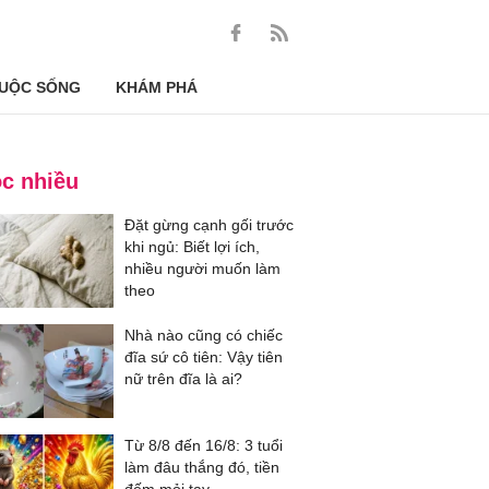
UỘC SỐNG
KHÁM PHÁ
c nhiều
Đặt gừng cạnh gối trước
khi ngủ: Biết lợi ích,
nhiều người muốn làm
theo
Nhà nào cũng có chiếc
đĩa sứ cô tiên: Vậy tiên
nữ trên đĩa là ai?
Từ 8/8 đến 16/8: 3 tuổi
làm đâu thắng đó, tiền