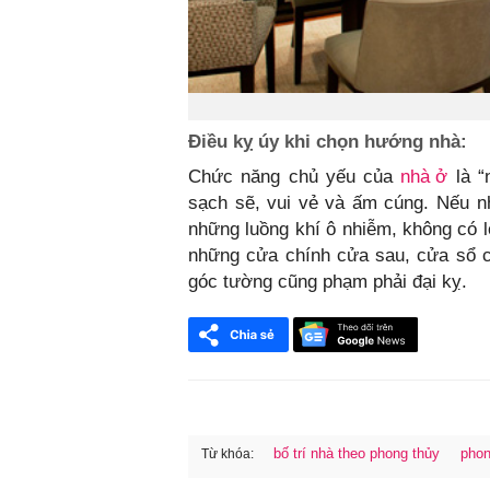
Điều kỵ úy khi chọn hướng nhà:
Chức năng chủ yếu của
nhà ở
là “
sạch sẽ, vui vẻ và ấm cúng. Nếu nh
những luồng khí ô nhiễm, không có l
những cửa chính cửa sau, cửa sổ củ
góc tường cũng phạm phải đại kỵ.
bố trí nhà theo phong thủy
phon
Từ khóa:
FaceBook