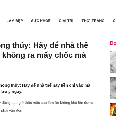
LÀM ĐẸP
SỨC KHỎE
GIẢI TRÍ
THỜI TRANG
C
Đọ
ong thủy: Hãy để nhà thế
à không ra mấy chốc mà
phong thủy: Hãy để nhà thế này tiền chỉ vào mà
lưu ý ngay.
y đừng bao giờ thắc mắc sao làm ăn không khá lên được
 phải vận đen