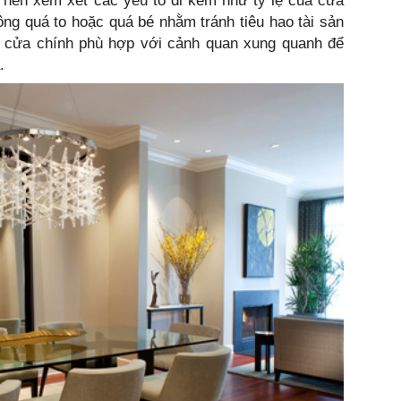
nên xem xét các yếu tố đi kèm như tỷ lệ của cửa
ông quá to hoặc quá bé nhằm tránh tiêu hao tài sản
 cửa chính phù hợp với cảnh quan xung quanh để
.