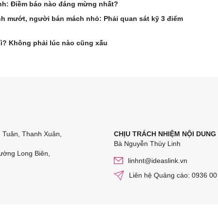
anh: Điềm báo nào đáng mừng nhất?
 mướt, người bán mách nhỏ: Phải quan sát kỹ 3 điểm
gì? Không phải lúc nào cũng xấu
n Tuân, Thanh Xuân,
CHỊU TRÁCH NHIỆM NỘI DUNG
Bà Nguyễn Thùy Linh
ường Long Biên,
linhnt@ideaslink.vn
Liên hệ Quảng cáo: 0936 00