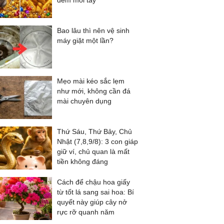
đếm mỏi tay
Bao lâu thì nên vệ sinh
máy giặt một lần?
Mẹo mài kéo sắc lẹm
như mới, không cần đá
mài chuyên dụng
Thứ Sáu, Thứ Bảy, Chủ
Nhật (7,8,9/8): 3 con giáp
giữ ví, chủ quan là mất
tiền không đáng
Cách để chậu hoa giấy
từ tốt lá sang sai hoa: Bí
quyết này giúp cây nở
rực rỡ quanh năm