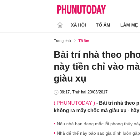
XÃ HỘI
TỔ ẤM
LÀM MẸ
Trang chủ
Tổ ấm
Bài trí nhà theo ph
này tiền chỉ vào m
giàu xụ
09:17, Thứ hai 20/03/2017
( PHUNUTODAY )
-
Bài trí nhà theo 
không ra mấy chốc mà giàu xụ - hãy 
Nếu nhà bạn đang mắc lỗi phong thủy nà
Nhà để thế này bảo sao gia đình luôn gặp