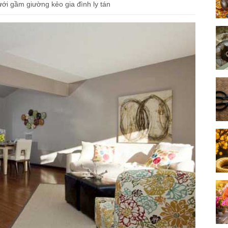
ới gầm giường kẻo gia đình ly tán