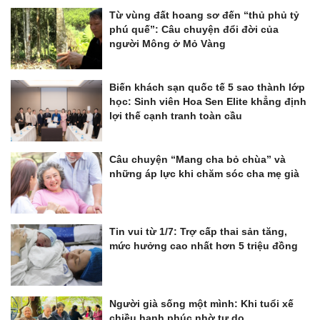
Từ vùng đất hoang sơ đến “thủ phủ tỷ
phú quế”: Câu chuyện đổi đời của
người Mông ở Mỏ Vàng
Biến khách sạn quốc tế 5 sao thành lớp
học: Sinh viên Hoa Sen Elite khẳng định
lợi thế cạnh tranh toàn cầu
Câu chuyện “Mang cha bỏ chùa” và
những áp lực khi chăm sóc cha mẹ già
Tin vui từ 1/7: Trợ cấp thai sản tăng,
mức hưởng cao nhất hơn 5 triệu đồng
Người già sống một mình: Khi tuổi xế
chiều hạnh phúc nhờ tự do