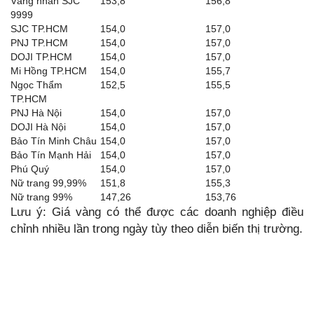
Vàng nhẫn SJC
153,8
156,8
9999
SJC TP.HCM
154,0
157,0
PNJ TP.HCM
154,0
157,0
DOJI TP.HCM
154,0
157,0
Mi Hồng TP.HCM
154,0
155,7
Ngọc Thẩm
152,5
155,5
TP.HCM
PNJ Hà Nội
154,0
157,0
DOJI Hà Nội
154,0
157,0
Bảo Tín Minh Châu
154,0
157,0
Bảo Tín Mạnh Hải
154,0
157,0
Phú Quý
154,0
157,0
Nữ trang 99,99%
151,8
155,3
Nữ trang 99%
147,26
153,76
Lưu ý: Giá vàng có thể được các doanh nghiệp điều
chỉnh nhiều lần trong ngày tùy theo diễn biến thị trường.