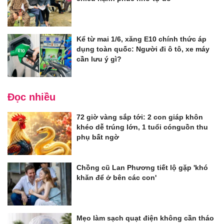
Kể từ mai 1/6, xăng E10 chính thức áp
dụng toàn quốc: Người đi ô tô, xe máy
cần lưu ý gì?
Đọc nhiều
72 giờ vàng sắp tới: 2 con giáp khôn
khéo dễ trúng lớn, 1 tuổi cónguồn thu
phụ bất ngờ
Chồng cũ Lan Phương tiết lộ gặp 'khó
khăn để ở bên các con'
Mẹo làm sạch quạt điện không cần tháo