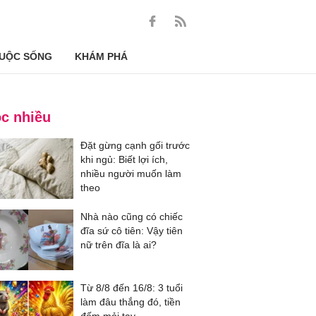
UỘC SỐNG
KHÁM PHÁ
c nhiều
Đặt gừng cạnh gối trước
khi ngủ: Biết lợi ích,
nhiều người muốn làm
theo
Nhà nào cũng có chiếc
đĩa sứ cô tiên: Vậy tiên
nữ trên đĩa là ai?
Từ 8/8 đến 16/8: 3 tuổi
làm đâu thắng đó, tiền