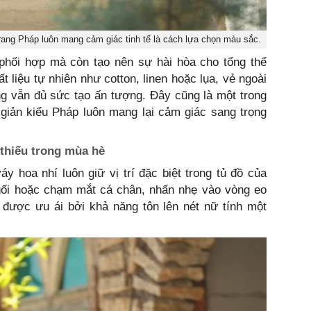
trang Pháp luôn mang cảm giác tinh tế là cách lựa chọn màu sắc.
hối hợp mà còn tạo nên sự hài hòa cho tổng thể
t liệu tự nhiên như cotton, linen hoặc lụa, vẻ ngoài
ng vẫn đủ sức tạo ấn tượng. Đây cũng là một trong
 giản kiểu Pháp luôn mang lại cảm giác sang trọng
 thiếu trong mùa hè
áy hoa nhí luôn giữ vị trí đặc biệt trong tủ đồ của
 gối hoặc chạm mắt cá chân, nhấn nhẹ vào vòng eo
 được ưu ái bởi khả năng tôn lên nét nữ tính một