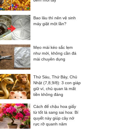
đếm mỏi tay
Bao lâu thì nên vệ sinh
máy giặt một lần?
Mẹo mài kéo sắc lẹm
như mới, không cần đá
mài chuyên dụng
Thứ Sáu, Thứ Bảy, Chủ
Nhật (7,8,9/8): 3 con giáp
giữ ví, chủ quan là mất
tiền không đáng
Cách để chậu hoa giấy
từ tốt lá sang sai hoa: Bí
quyết này giúp cây nở
rực rỡ quanh năm