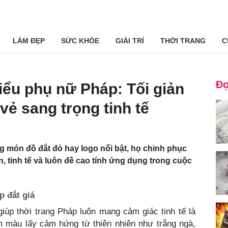
LÀM ĐẸP
SỨC KHỎE
GIẢI TRÍ
THỜI TRANG
C
Đọ
iểu phụ nữ Pháp: Tối giản
vẻ sang trọng tinh tế
món đồ đắt đỏ hay logo nổi bật, họ chinh phục
n, tinh tế và luôn đề cao tính ứng dụng trong cuộc
p đắt giá
iúp thời trang Pháp luôn mang cảm giác tinh tế là
màu lấy cảm hứng từ thiên nhiên như trắng ngà,