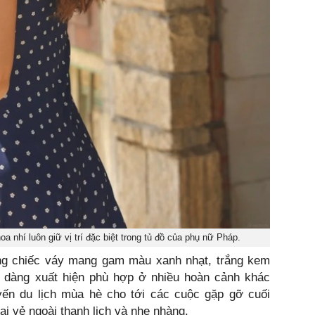
a nhí luôn giữ vị trí đặc biệt trong tủ đồ của phụ nữ Pháp.
ng chiếc váy mang gam màu xanh nhạt, trắng kem
 dàng xuất hiện phù hợp ở nhiều hoàn cảnh khác
ến du lịch mùa hè cho tới các cuộc gặp gỡ cuối
ại vẻ ngoài thanh lịch và nhẹ nhàng.