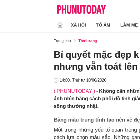
XÃ HỘI
TỔ ẤM
LÀM MẸ
Trang chủ
Thời trang
Bí quyết mặc đẹp k
nhưng vẫn toát lên 
14:00, Thứ tư 10/06/2026
( PHUNUTODAY )
-
Không cần những 
ánh nhìn bằng cách phối đồ tinh giả
sống thường nhật.
Bảng màu trung tính tạo nên vẻ đẹ
Một trong những yếu tố quan trọng g
cách lựa chọn màu sắc. Những gam 