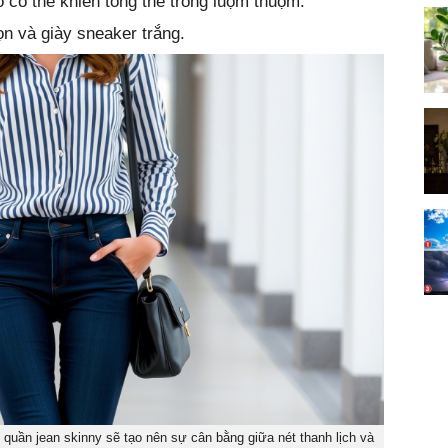
 có thể khiến tổng thể trông luộm thuộm.
ọn và giày sneaker trắng.
quần jean skinny sẽ tạo nên sự cân bằng giữa nét thanh lịch và