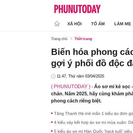
XÃ HỘI
TỔ ẤM
LÀM MẸ
Trang chủ
Thời trang
Biến hóa phong các
gợi ý phối đồ độc 
11:47, Thứ năm 03/04/2025
( PHUNUTODAY )
-
Áo sơ mi kẻ sọc 
chán. Năm 2025, hãy cùng khám phá 
phong cách riêng biệt.
Tăng Thanh Hà mê mẩn 1 kiểu áo đơn gi
4 kiểu váy kết hợp áo sơ mi mùa xuân: Dá
5 kiểu áo sơ mi Hàn Quốc 'hack tuổi' siê