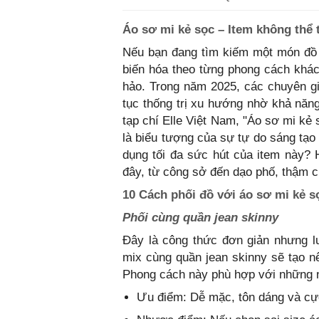
Áo sơ mi kẻ sọc – Item không thể t
Nếu bạn đang tìm kiếm một món đồ t
biến hóa theo từng phong cách khác
hảo. Trong năm 2025, các chuyên gi
tục thống trị xu hướng nhờ khả năng
tạp chí Elle Việt Nam, "Áo sơ mi kẻ
là biểu tượng của sự tự do sáng tạo
dụng tối đa sức hút của item này?
đây, từ công sở đến dạo phố, thậm ch
10 Cách phối đồ với áo sơ mi kẻ s
Phối cùng quần jean skinny
Đây là công thức đơn giản nhưng l
mix cùng quần jean skinny sẽ tạo n
Phong cách này phù hợp với những n
Ưu điểm: Dễ mặc, tôn dáng và cực