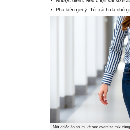
Nhược điểm: Nếu chọn sai size áo
Phụ kiện gợi ý: Túi xách da nhỏ g
Một chiếc áo sơ mi kẻ sọc oversize mix cùng 