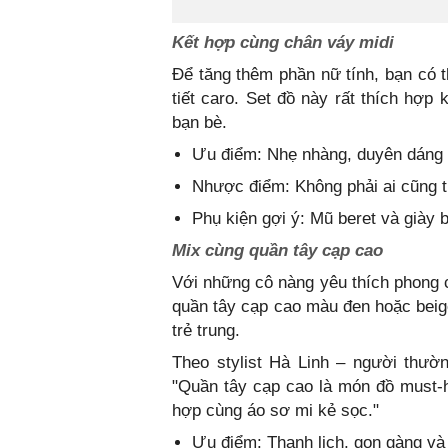
Kết hợp cùng chân váy midi
Để tăng thêm phần nữ tính, bạn có 
tiết caro. Set đồ này rất thích hợp
bạn bè.
Ưu điểm: Nhẹ nhàng, duyên dáng 
Nhược điểm: Không phải ai cũng tự
Phụ kiện gợi ý: Mũ beret và giày 
Mix cùng quần tây cạp cao
Với những cô nàng yêu thích phong 
quần tây cạp cao màu đen hoặc beig
trẻ trung.
Theo stylist Hà Linh – người thườ
"Quần tây cạp cao là món đồ must-h
hợp cùng áo sơ mi kẻ sọc."
Ưu điểm: Thanh lịch, gọn gàng và