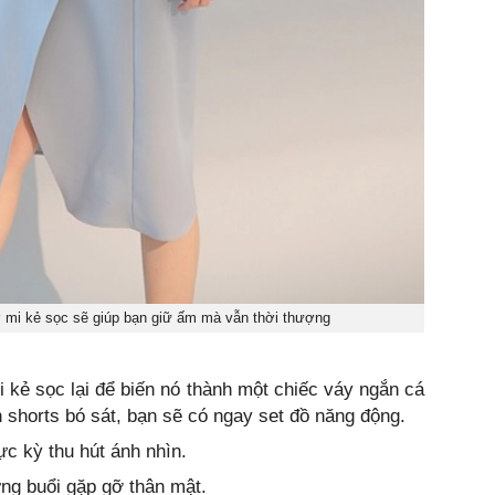
ơ mi kẻ sọc sẽ giúp bạn giữ ấm mà vẫn thời thượng
 kẻ sọc lại để biến nó thành một chiếc váy ngắn cá
n shorts bó sát, bạn sẽ có ngay set đồ năng động.
c kỳ thu hút ánh nhìn.
ng buổi gặp gỡ thân mật.