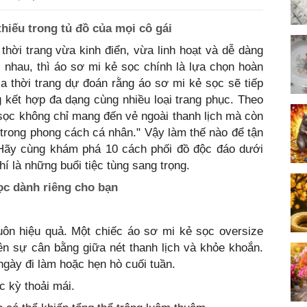
hiếu trong tủ đồ của mọi cô gái
hời trang vừa kinh điển, vừa linh hoạt và dễ dàng
 nhau, thì áo sơ mi kẻ sọc chính là lựa chọn hoàn
a thời trang dự đoán rằng áo sơ mi kẻ sọc sẽ tiếp
 kết hợp đa dạng cùng nhiều loại trang phục. Theo
 sọc không chỉ mang đến vẻ ngoài thanh lịch mà còn
 trong phong cách cá nhân." Vậy làm thế nào để tận
 Hãy cùng khám phá 10 cách phối đồ độc đáo dưới
í là những buổi tiệc tùng sang trọng.
ọc dành riêng cho bạn
uôn hiệu quả. Một chiếc áo sơ mi kẻ sọc oversize
ên sự cân bằng giữa nét thanh lịch và khỏe khoắn.
gày đi làm hoặc hẹn hò cuối tuần.
 kỳ thoải mái.