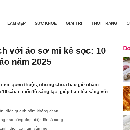
LÀM ĐẸP
SỨC KHỎE
GIẢI TRÍ
THỜI TRANG
C
Đọ
h với áo sơ mi kẻ sọc: 10
đáo năm 2025
- item quen thuộc, nhưng chưa bao giờ nhàm
10 cách phối đồ sáng tạo, giúp bạn tỏa sáng với
ản, diện quanh năm không chán
ng nào cũng đẹp, diện lên là sang
u xinh, diện cả năm vẫn mê