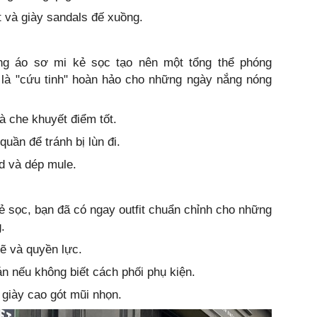
t và giày sandals đế xuồng.
ùng áo sơ mi kẻ sọc tạo nên một tổng thể phóng
 là "cứu tinh" hoàn hảo cho những ngày nắng nóng
à che khuyết điểm tốt.
uần để tránh bị lùn đi.
d và dép mule.
ẻ sọc, bạn đã có ngay outfit chuẩn chỉnh cho những
g.
ẽ và quyền lực.
 nếu không biết cách phối phụ kiện.
 giày cao gót mũi nhọn.