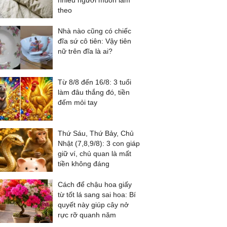
nhiều người muốn làm
theo
Nhà nào cũng có chiếc
đĩa sứ cô tiên: Vậy tiên
nữ trên đĩa là ai?
Từ 8/8 đến 16/8: 3 tuổi
làm đâu thắng đó, tiền
đếm mỏi tay
Thứ Sáu, Thứ Bảy, Chủ
Nhật (7,8,9/8): 3 con giáp
giữ ví, chủ quan là mất
tiền không đáng
Cách để chậu hoa giấy
từ tốt lá sang sai hoa: Bí
quyết này giúp cây nở
rực rỡ quanh năm