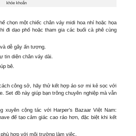
khỏe khoắn
thể chọn một chiếc chân váy midi hoa nhí hoặc họa
 khi đi dạo phố hoặc tham gia các buổi cà phê cùng
và dễ gây ấn tượng.
 tin diện chân váy dài.
búp bê.
cách công sở, hãy thử kết hợp áo sơ mi kẻ sọc với
e. Set đồ này giúp bạn trông chuyên nghiệp mà vẫn
ng xuyên cộng tác với Harper's Bazaar Việt Nam:
ave để tạo cảm giác cao ráo hơn, đặc biệt khi kết
 phù hợp với môi trường làm việc.