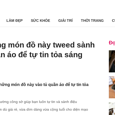
LÀM ĐẸP
SỨC KHỎE
GIẢI TRÍ
THỜI TRANG
C
Đọ
g món đồ này tweed sành
n áo để tự tin tỏa sáng
ững món đồ này vào tủ quần áo để tự tin tỏa
rường công sở giúp bạn luôn tự tin và sành điệu
m dù giá rẻ, vừa dìm dáng vừa cộng tuổi cho diện mạo