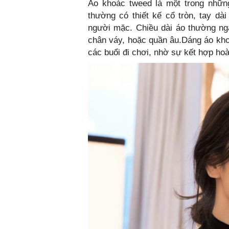
Áo khoác tweed là một trong những
thường có thiết kế cổ tròn, tay dà
người mặc. Chiều dài áo thường nga
chân váy, hoặc quần âu.Dáng áo kho
các buổi đi chơi, nhờ sự kết hợp hoà