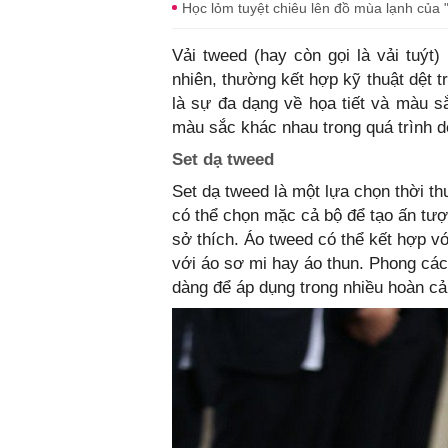
Học lỏm tuyệt chiêu lên đồ mùa lạnh của
Vải tweed (hay còn gọi là vải tuýt)
nhiên, thường kết hợp kỹ thuật dệt 
là sự đa dạng về họa tiết và màu sắ
màu sắc khác nhau trong quá trình d
Set dạ tweed
Set dạ tweed là một lựa chọn thời t
có thể chọn mặc cả bộ để tạo ấn tư
sở thích. Áo tweed có thể kết hợp vớ
với áo sơ mi hay áo thun. Phong các
dàng để áp dụng trong nhiều hoàn c