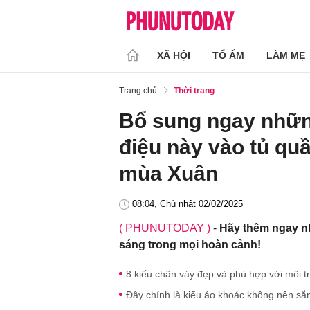
XÃ HỘI
TỔ ẤM
LÀM MẸ
Trang chủ
Thời trang
Bổ sung ngay nhữn
điệu này vào tủ quầ
mùa Xuân
08:04, Chủ nhật 02/02/2025
( PHUNUTODAY )
-
Hãy thêm ngay nh
sáng trong mọi hoàn cảnh!
8 kiểu chân váy đẹp và phù hợp với môi t
Đây chính là kiểu áo khoác không nên sắ