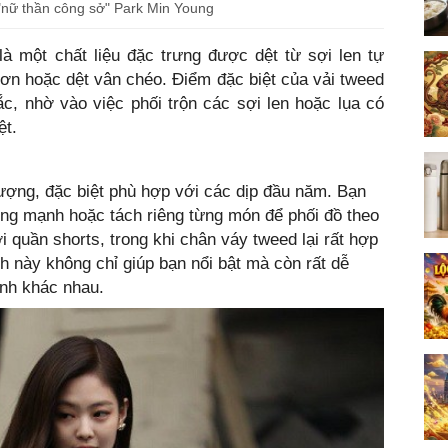
 "nữ thần công sở" Park Min Young
 là một chất liệu đặc trưng được dệt từ sợi len tự
trơn hoặc dệt vân chéo. Điểm đặc biệt của vải tweed
c, nhờ vào việc phối trộn các sợi len hoặc lụa có
ệt.
hượng, đặc biệt phù hợp với các dịp đầu năm. Bạn
ợng mạnh hoặc tách riêng từng món để phối đồ theo
i quần shorts, trong khi chân váy tweed lại rất hợp
h này không chỉ giúp bạn nổi bật mà còn rất dễ
ảnh khác nhau.