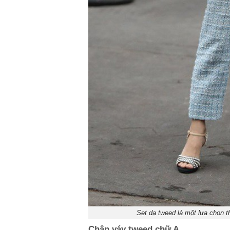
Set dạ tweed là một lựa chọn t
Chân váy tweed chữ A