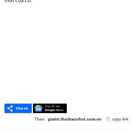
môn của cô.
Theo:
giaitri.thoibaovhnt.com.vn
copy link