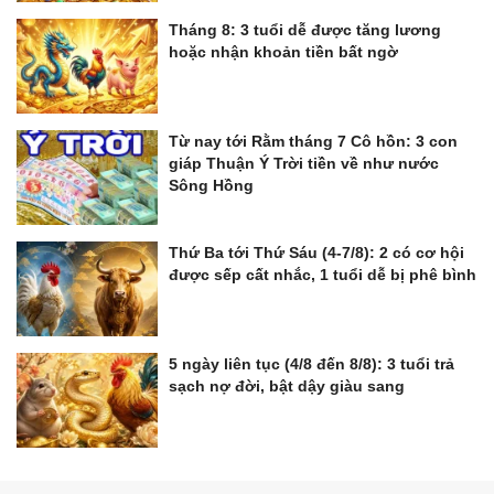
Tháng 8: 3 tuổi dễ được tăng lương
hoặc nhận khoản tiền bất ngờ
Từ nay tới Rằm tháng 7 Cô hồn: 3 con
giáp Thuận Ý Trời tiền về như nước
Sông Hồng
Thứ Ba tới Thứ Sáu (4-7/8): 2 có cơ hội
được sếp cất nhắc, 1 tuổi dễ bị phê bình
5 ngày liên tục (4/8 đến 8/8): 3 tuổi trả
sạch nợ đời, bật dậy giàu sang