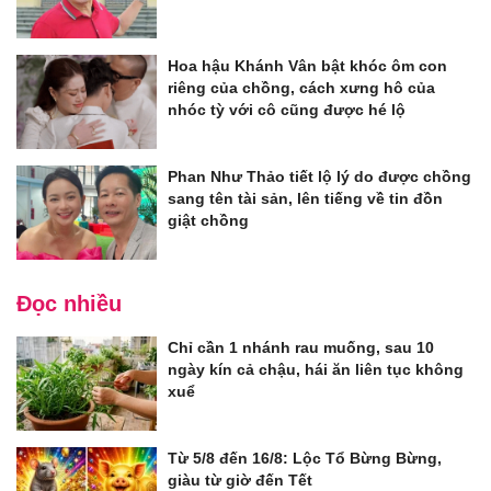
Hoa hậu Khánh Vân bật khóc ôm con
riêng của chồng, cách xưng hô của
nhóc tỳ với cô cũng được hé lộ
Phan Như Thảo tiết lộ lý do được chồng
sang tên tài sản, lên tiếng về tin đồn
giật chồng
Đọc nhiều
Chỉ cần 1 nhánh rau muống, sau 10
ngày kín cả chậu, hái ăn liên tục không
xuể
Từ 5/8 đến 16/8: Lộc Tổ Bừng Bừng,
giàu từ giờ đến Tết