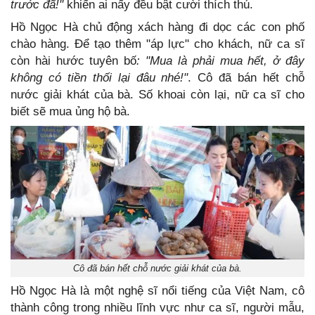
trước đã!"
khiến ai nấy đều bật cười thích thú.
Hồ Ngọc Hà chủ động xách hàng đi dọc các con phố
chào hàng. Để tạo thêm "áp lực" cho khách, nữ ca sĩ
còn hài hước tuyên bố
: "Mua là phải mua hết, ở đây
không có tiền thối lại đâu nhé!"
. Cô đã bán hết chỗ
nước giải khát của bà. Số khoai còn lại, nữ ca sĩ cho
biết sẽ mua ủng hộ bà.
Cô đã bán hết chỗ nước giải khát của bà.
Hồ Ngọc Hà là một nghệ sĩ nổi tiếng của Việt Nam, cô
thành công trong nhiều lĩnh vực như ca sĩ, người mẫu,