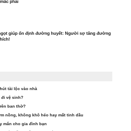
 mắc phải
t ngọt giúp ổn định đường huyết: Người sợ tăng đường
hích!
hút tài lộc vào nhà
đi vệ sinh?
trên ban thờ?
m nồng, không khô héo hay mất tinh dầu
ay mắn cho gia đình bạn