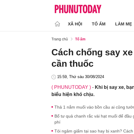
XÃ HỘI
TỔ ẤM
LÀM MẸ
Trang chủ
Tổ ấm
Cách chống say xe 
cần thuốc
15:59, Thứ sáu 30/08/2024
( PHUNUTODAY )
-
Khi bị say xe, b
biểu hiện khó chịu.
Thả 1 nắm muối vào bồn cầu ai cũng tưởng
Bổ tư quả chanh rắc vài hạt muối để đầu g
phí
Tỏi ngâm giấm tại sao hay bị xanh? Cách 