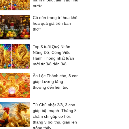
hanh thông, tiền vào như
nước
Có nên trang trí hoa khô,
hoa quả giả trên ban
thờ?
Top 3 tuổi Quý Nhân
Nâng Đỡ, Công Việc
Hanh Thông nhất tuần
mới từ 3/8 đến 9/8
Ăn Lộc Thánh cho, 3 con
giáp Lương tăng -
thưởng đến liên tục
Từ Chủ nhật 2/8, 3 con
giáp bật mạnh: Tháng 8
chăm chỉ gặp cơ hội,
tháng 9 bội thu, giàu lên
trông thấy