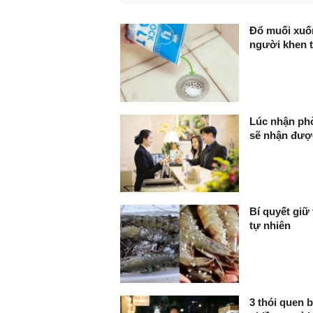
FaceBook
Đổ muối xuố
người khen 
Lúc nhận phò
sẽ nhận được
Bí quyết giữ
tự nhiên
3 thói quen b