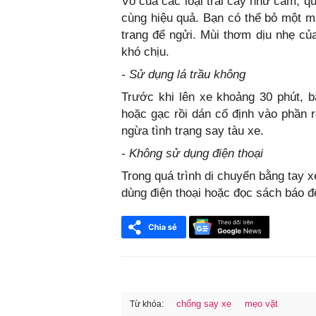
Vỏ của các loại trái cây như cam, q
cùng hiệu quả. Bạn có thể bỏ một mẩ
trang để ngửi. Mùi thơm dịu nhẹ của
khó chịu.
- Sử dụng lá trầu không
Trước khi lên xe khoảng 30 phút, bạ
hoặc gạc rồi dán cố định vào phần 
ngừa tình trạng say tàu xe.
- Không sử dụng điện thoại
Trong quá trình di chuyển bằng tay x
dùng điện thoại hoặc đọc sách báo để
chống say xe
mẹo vặt
Từ khóa: