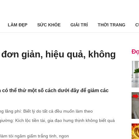
LÀM ĐẸP
SỨC KHỎE
GIẢI TRÍ
THỜI TRANG
C
Đọ
đơn giản, hiệu quả, không
ạn có thể thử một số cách dưới đây để giảm các
 lãng phí: Biết lý do tất cả đều muốn làm theo
iường: Kích lộc tiền tài, gia đạo hưng thịnh không biết quá
làm tỏi ngâm giấm trắng tinh, ngon