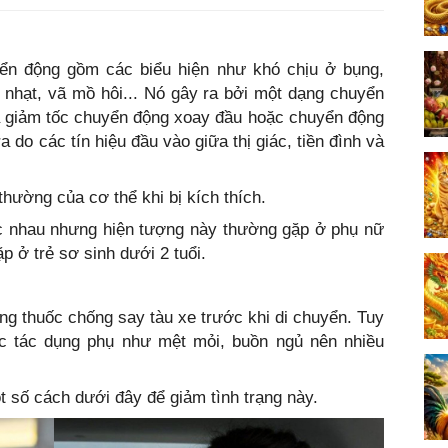
yển động gồm các biểu hiện như khó chịu ở bụng,
 nhạt, vã mồ hôi... Nó gây ra bởi một dạng chuyển
c và giảm tốc chuyển động xoay đầu hoặc chuyển động
a do các tín hiệu đầu vào giữa thị giác, tiền đình và
thường của cơ thể khi bị kích thích.
c nhau nhưng hiện tượng này thường gặp ở phụ nữ
ặp ở trẻ sơ sinh dưới 2 tuổi.
g thuốc chống say tàu xe trước khi di chuyển. Tuy
ác tác dụng phụ như mệt mỏi, buồn ngủ nên nhiều
t số cách dưới đây để giảm tình trạng này.