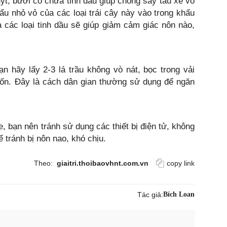
uýt, bưởi có chứa tinh dầu giúp chống say tàu xe vô
u nhỏ vỏ của các loại trái cây này vào trong khẩu
 các loại tinh dầu sẽ giúp giảm cảm giác nôn nào,
n hãy lấy 2-3 lá trầu không vò nát, bọc trong vải
rốn. Đây là cách dân gian thường sử dụng để ngăn
e, bạn nên tránh sử dụng các thiết bị điện tử, không
 tránh bị nôn nao, khó chịu.
Theo:
giaitri.thoibaovhnt.com.vn
copy link
Tác giả:
Bích Loan