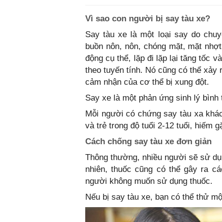
Vì sao con người bị say tàu xe?
Say tàu xe là một loại say do chu
buồn nôn, nôn, chóng mặt, mặt nhợt
động cụ thể, lặp đi lặp lại tăng tố
theo tuyến tính. Nó cũng có thể xảy r
cảm nhận của cơ thể bị xung đột.
Say xe là một phản ứng sinh lý bình 
Mỗi người có chứng say tàu xa khá
và trẻ trong độ tuổi 2-12 tuổi, hiếm g
Cách chống say tàu xe đơn giản
Thông thường, nhiều người sẽ sử dụn
nhiên, thuốc cũng có thể gây ra c
người không muốn sử dụng thuốc.
Nếu bị say tàu xe, bạn có thể thử mộ