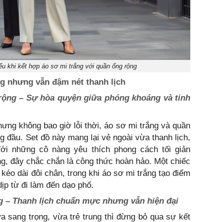
ếu khi kết hợp áo sơ mi trắng với quần ống rộng
ng nhưng vẫn đậm nét thanh lịch
rộng – Sự hòa quyện giữa phóng khoáng và tinh
hưng không bao giờ lỗi thời, áo sơ mi trắng và quần
g đầu. Set đồ này mang lại vẻ ngoài vừa thanh lịch,
ới những cô nàng yêu thích phong cách tối giản
ng, đây chắc chắn là công thức hoàn hảo. Một chiếc
kéo dài đôi chân, trong khi áo sơ mi trắng tạo điểm
ịp từ đi làm đến dạo phố.
g – Thanh lịch chuẩn mực nhưng vẫn hiện đại
a sang trọng, vừa trẻ trung thì đừng bỏ qua sự kết