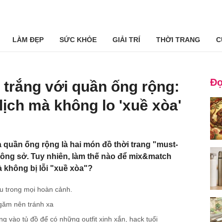
LÀM ĐẸP
SỨC KHỎE
GIẢI TRÍ
THỜI TRANG
C
Đọ
 trắng với quần ống rộng:
lịch mà không lo 'xuề xòa'
à quần ống rộng là hai món đồ thời trang "must-
công sở. Tuy nhiên, làm thế nào để mix&match
 không bị lỗi "xuề xòa"?
u trong mọi hoàn cảnh.
găm nên tránh xa
vào tủ đồ để có những outfit xinh xắn, hack tuổi