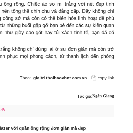
 ống rộng. Chiếc áo sơ mi trắng với nét đẹp tinh
 nên tổng thể chỉn chu và đẳng cấp. Đây không chỉ
g công sở mà còn có thể biến hóa linh hoạt để phù
 từ những buổi gặp gỡ bạn bè đến các sự kiện quan
n như giày cao gót hay túi xách tinh tế, bạn đã có
trắng không chỉ dừng lại ở sự đơn giản mà còn trở
nh phục mọi phong cách, từ thanh lịch đến phóng
Theo:
giaitri.thoibaovhnt.com.vn
copy link
Tác giả:
Ngân Giang
 đồ
lazer với quần ống rộng đơn giản mà đẹp