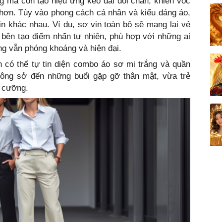
g mà còn tạo hiệu ứng kéo dài đôi chân, khiến vóc
 hơn. Tùy vào phong cách cá nhân và kiểu dáng áo,
n khác nhau. Ví dụ, sơ vin toàn bộ sẽ mang lại vẻ
t bên tạo điểm nhấn tự nhiên, phù hợp với những ai
ng vẫn phóng khoáng và hiện đại.
n có thể tự tin diện combo áo sơ mi trắng và quần
công sở đến những buổi gặp gỡ thân mật, vừa trẻ
ó cưỡng.