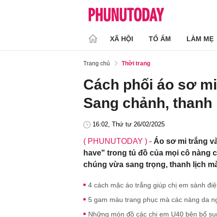
XÃ HỘI
TỔ ẤM
LÀM MẸ
Trang chủ
Thời trang
Cách phối áo sơ mi
Sang chảnh, thanh 
16:02, Thứ tư 26/02/2025
( PHUNUTODAY )
-
Áo sơ mi trắng v
have" trong tủ đồ của mọi cô nàng 
chúng vừa sang trọng, thanh lịch mà
4 cách mặc áo trắng giúp chị em sành điệ
5 gam màu trang phục mà các nàng da n
Những món đồ các chị em U40 bên bổ sung 