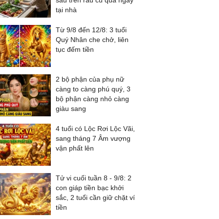
sâu trên rau củ quả ngay
tại nhà
Từ 9/8 đến 12/8: 3 tuổi
Quý Nhân che chở, liên
tục đếm tiền
2 bộ phận của phụ nữ
càng to càng phú quý, 3
bộ phận càng nhỏ càng
giàu sang
4 tuổi có Lộc Rơi Lộc Vãi,
sang tháng 7 Âm vượng
vận phất lên
Tử vi cuối tuần 8 - 9/8: 2
con giáp tiền bạc khởi
sắc, 2 tuổi cần giữ chặt ví
tiền