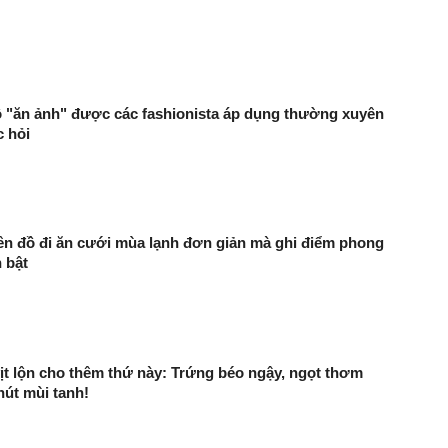
 "ăn ảnh" được các fashionista áp dụng thường xuyên
 hỏi
lên đồ đi ăn cưới mùa lạnh đơn giản mà ghi điểm phong
 bật
ịt lộn cho thêm thứ này: Trứng béo ngậy, ngọt thơm
út mùi tanh!