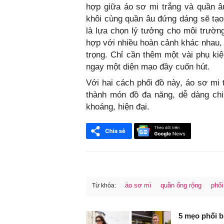
hợp giữa áo sơ mi trắng và quần âu
khôi cùng quần âu đứng dáng sẽ tạo
là lựa chọn lý tưởng cho môi trườn
hợp với nhiều hoàn cảnh khác nhau,
trọng. Chỉ cần thêm một vài phụ kiệ
ngay một diện mạo đầy cuốn hút.
Với hai cách phối đồ này, áo sơ mi 
thành món đồ đa năng, dễ dàng chi
khoáng, hiện đại.
áo sơ mi
quần ống rộng
phối
Từ khóa:
FaceBook
5 mẹo phối b