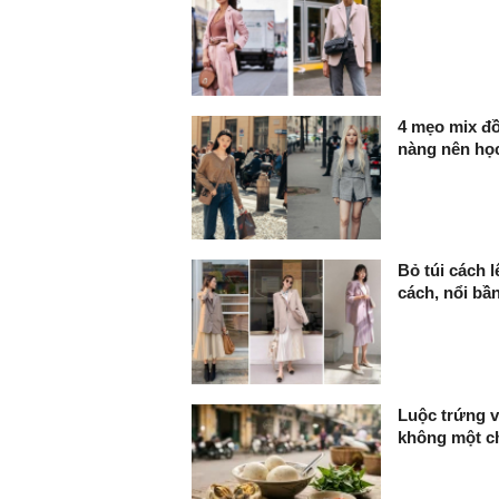
4 mẹo mix đồ
nàng nên học
Bỏ túi cách 
cách, nổi bần
Luộc trứng v
không một ch