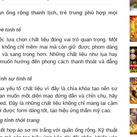
n ống rộng thanh lịch, trẻ trung phù hợp mọi
ẻ tinh tế
c lựa chọn chất liệu đóng vai trò quan trọng. Một
ấp không chỉ mềm mại mà còn giữ được phom dáng
u và sang trọng hơn. Những chất liệu như lụa hay
n muốn hướng đến phong cách thanh thoát và đẳng
nh sự tinh tế
a yếu tố chất liệu vì đây là chìa khóa tạo nên sự
 bạn muốn một diện mạo đứng đắn và chỉn chu, hãy
eed. Đây là những chất liệu không chỉ mang lại cảm
ữ được form dáng tốt, tạo hiệu ứng thẩm mỹ cao.
g tính thời trang
kết hợp áo sơ mi trắng với quần ống rộng. Kỹ thuật