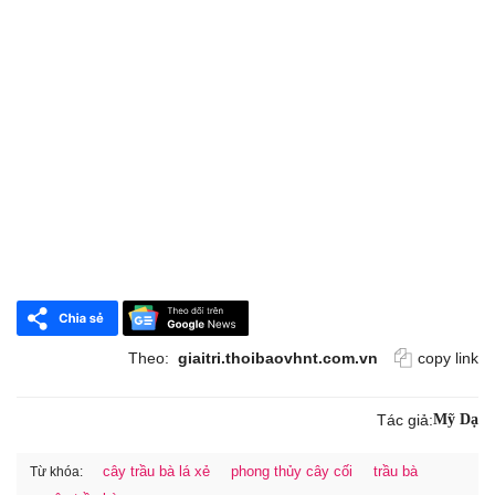
Theo:
giaitri.thoibaovhnt.com.vn
copy link
Tác giả:
Mỹ Dạ
cây trầu bà lá xẻ
phong thủy cây cối
trầu bà
Từ khóa: