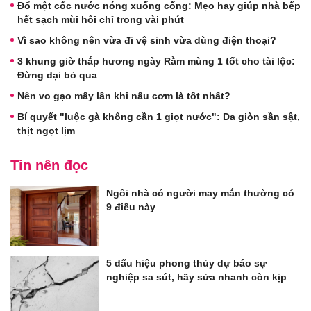
Đổ một cốc nước nóng xuống cống: Mẹo hay giúp nhà bếp
hết sạch mùi hôi chỉ trong vài phút
Vì sao không nên vừa đi vệ sinh vừa dùng điện thoại?
3 khung giờ thắp hương ngày Rằm mùng 1 tốt cho tài lộc:
Đừng dại bỏ qua
Nên vo gạo mấy lần khi nấu cơm là tốt nhất?
Bí quyết "luộc gà không cần 1 giọt nước": Da giòn sần sật,
thịt ngọt lịm
Tin nên đọc
Ngôi nhà có người may mắn thường có
9 điều này
5 dấu hiệu phong thủy dự báo sự
nghiệp sa sút, hãy sửa nhanh còn kịp