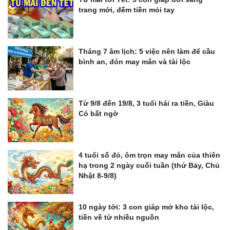
trang mới, đếm tiền mỏi tay
Tháng 7 âm lịch: 5 việc nên làm để cầu
bình an, đón may mắn và tài lộc
Từ 9/8 đến 19/8, 3 tuổi hái ra tiền, Giàu
Có bất ngờ
4 tuổi số đỏ, ôm trọn may mắn của thiên
hạ trong 2 ngày cuối tuần (thứ Bảy, Chủ
Nhật 8-9/8)
10 ngày tới: 3 con giáp mở kho tài lộc,
tiền về từ nhiều nguồn