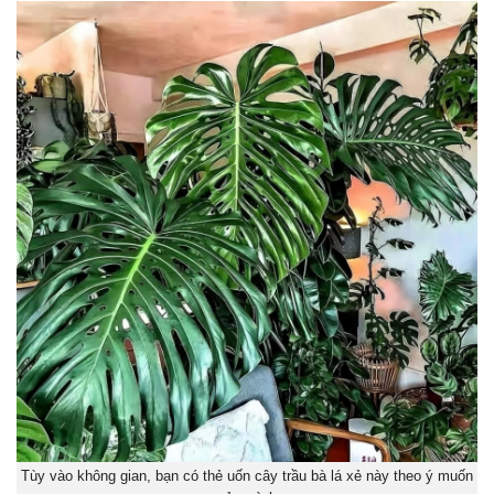
Tùy vào không gian, bạn có thẻ uốn cây trầu bà lá xẻ này theo ý muốn