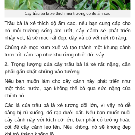
Cây trầu bà lá xẻ thích môi trường có độ ẩm cao
Trầu bà lá xẻ thích độ ẩm cao, nếu bạn cung cấp cho
nó môi trường sống ấm ướt, cây cảnh sẽ phát triển
nhảy vọt, lá sẽ mọc rất đẹp, dày và có vết nứt rõ ràng.
Chúng sẽ mọc xum xuê và tạo thành một khung cảnh
tươi tốt, rậm rạp như khu rừng nhiệt đới vậy.
2. Trọng lượng của cây trầu bà lá xẻ rất nặng, cần
phải gắn chặt chúng vào tường
Nếu bạn muốn làm cho cây cảnh này phát triển như
một thác nước, bạn không thể bỏ qua sức nặng của
chính nó.
Các lá của trầu bà lá xẻ tương đối lớn, vì vậy nó dễ
dàng bị rũ xuống, đổ rạp dưới đất. Nếu bạn muốn nuôi
cây cảnh này với kích cỡ lớn, bạn phải có tường hoặc
cột để cây cảnh leo lên. Nếu không, nó sẽ không đẹp
khi trở thành khổng lồ.