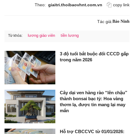
Theo:
giaitri.thoibaovhnt.com.vn
copy link
Tác giả:
Bảo Ninh
lương giáo viên
tiền lương
Từ khóa:
3 độ tuổi bắt buộc đổi CCCD gấp
trong năm 2026
Cây dại ven hàng rào “lên chậu”
thành bonsai bạc tỷ: Hoa vàng
thơm lạ, được tin mang lại may
mắn
Hỗ trợ CBCCVC từ 01/01/2026: