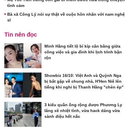
tình cảm
Bà xã Công Lý nói sự thật về cuộc hôn nhân với nam nghệ
sĩ
Tin nên đọc
Minh Hằng tiết lộ bí kíp cân bằng giữa
công việc và gia đình khi lịch trình bận
rộn
Showbiz 16/10: Việt Anh và Quỳnh Nga
bị bắt gặp về chung nhà, H'Hen Niê lên
tiếng khi nghi bị Thanh Hằng "chèn ép"
3 kiểu quần ống rộng được Phương Ly
lăng xê nhiệt tình, vừa hack dáng vừa
sành điệu hết nấc