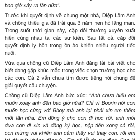
bao giờ xảy ra lần nữa".
Trước khi quyết định về chung một nhà, Diệp Lâm Anh
và chồng thiếu gia đã trải qua 3 năm hẹn hò lãng mạn.
Trong suốt thời gian này, cặp đôi thường xuyên xuất
hiện cùng nhau tại các sự kiện. Sau tất cả, cặp đôi
quyết định ly hôn trong ồn ào khiến nhiều người tiếc
nuối.
Vừa qua chồng cũ Diệp Lâm Anh đăng tải bài viết cho
biết đang gặp khúc mắc trong việc chọn trường học cho
các con. Cả 2 vẫn chưa tìm được tiếng nói chung để
giải quyết câu chuyện.
Chồng cũ Diệp Lâm Anh bức xúc:
"Anh chưa hiểu em
muốn xoay anh đến bao giờ nữa? Chỉ vì Boorin nói con
muốn học cùng với Bboy mà anh lại phải xin em thêm
một lần nữa. Em đồng ý cho con đi học rồi, anh mới
đưa con đi xin và đăng ký học, nộp tiền xong cả rồi,
con mừng vui khiến anh cảm thấy vui thay con, rồi em