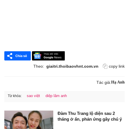
Theo:
giaitri.thoibaovhnt.com.vn
copy link
Tác giả:
Hạ Anh
sao việt
diệp lâm anh
Từ khóa:
Đàm Thu Trang lộ diện sau 2
tháng ở ẩn, phản ứng gây chú ý