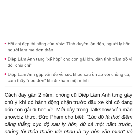
Hội chị đẹp tài năng của Vbiz: Tình duyên lận đận, người ly hôn
người làm mẹ đơn thân
Diệp Lâm Anh tặng "xế hộp" cho con gái lớn, dân tình trầm trồ vì
độ "chịu chi"
Diệp Lâm Anh gặp vấn đề về sức khỏe sau ồn ào với chồng cũ,
cảm thấy "neo đơn" khi đi khám một mình
Cách đây gần 2 năm, chồng cũ Diệp Lâm Anh từng gây
chú ý khi có hành động chặn trước đầu xe khi cô đang
đón con gái đi học về. Mới đây trong Talkshow Vén màn
showbiz thực, Đức Phạm cho biết:
"Lúc đó là thời điểm
căng thẳng cực độ sau ly hôn, dù cả một năm trước,
chúng tôi thỏa thuận với nhau là "ly hôn văn minh" và