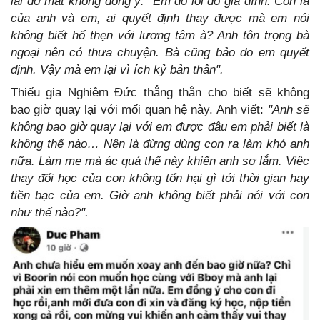
lại dở mặt không đồng ý.
Em đổ lỗi do gia đình. Con là
của anh và em, ai quyết định thay được mà em nói
không biết hổ thẹn với lương tâm à? Anh tôn trọng bà
ngoại nên có thưa chuyện. Bà cũng bảo do em quyết
định. Vậy mà em lại vì ích kỷ bản thân".
Thiếu gia Nghiêm Đức thẳng thắn cho biết sẽ không
bao giờ quay lại với mối quan hệ này. Anh viết:
"Anh sẽ
không bao giờ quay lại với em được đâu em phải biết là
không thể nào… Nên là đừng dùng con ra làm khó anh
nữa. Làm mẹ mà ác quá thế này khiến anh sợ lắm. Việc
thay đổi học của con không tổn hại gì tới thời gian hay
tiền bạc của em. Giờ anh không biết phải nói với con
như thế nào?".