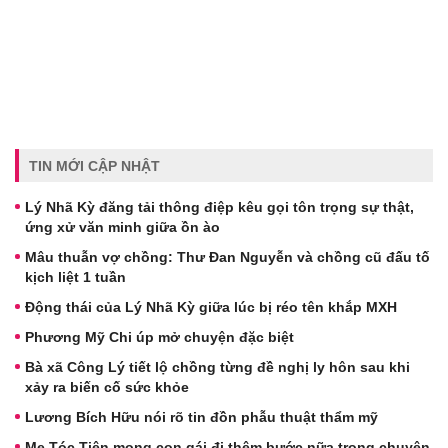
TIN MỚI CẬP NHẬT
Lý Nhã Kỳ đăng tải thông điệp kêu gọi tôn trọng sự thật,
ứng xử văn minh giữa ồn ào
Mâu thuẫn vợ chồng: Thư Đan Nguyễn và chồng cũ đấu tố
kịch liệt 1 tuần
Động thái của Lý Nhã Kỳ giữa lúc bị réo tên khắp MXH
Phương Mỹ Chi úp mở chuyện đặc biệt
Bà xã Công Lý tiết lộ chồng từng đề nghị ly hôn sau khi
xảy ra biến cố sức khỏe
Lương Bích Hữu nói rõ tin đồn phẫu thuật thẩm mỹ
Mẹ Tóc Tiên mong con gái đi thêm bước nữa trong chuyện