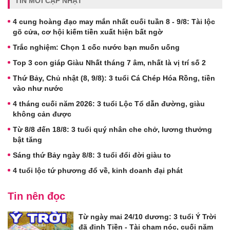
TIN MỚI CẬP NHẬT
4 cung hoàng đạo may mắn nhất cuối tuần 8 - 9/8: Tài lộc
gõ cửa, cơ hội kiếm tiền xuất hiện bất ngờ
Trắc nghiệm: Chọn 1 cốc nước bạn muốn uống
Top 3 con giáp Giàu Nhất tháng 7 âm, nhất là vị trí số 2
Thứ Bảy, Chủ nhật (8, 9/8): 3 tuổi Cá Chép Hóa Rồng, tiền
vào như nước
4 tháng cuối năm 2026: 3 tuổi Lộc Tổ dẫn đường, giàu
không cản được
Từ 8/8 đến 18/8: 3 tuổi quý nhân che chở, lương thưởng
bật tăng
Sáng thứ Bảy ngày 8/8: 3 tuổi đổi đời giàu to
4 tuổi lộc tứ phương đổ về, kinh doanh đại phát
Tin nên đọc
Từ ngày mai 24/10 dương: 3 tuổi Ý Trời
đã định Tiền - Tài chạm nóc, cuối năm