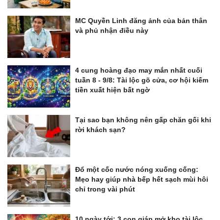
MC Quyền Linh đăng ảnh của bản thân
và phủ nhận điều này
4 cung hoàng đạo may mắn nhất cuối
tuần 8 - 9/8: Tài lộc gõ cửa, cơ hội kiếm
tiền xuất hiện bất ngờ
Tại sao bạn không nên gấp chăn gối khi
rời khách sạn?
Đổ một cốc nước nóng xuống cống:
Mẹo hay giúp nhà bếp hết sạch mùi hôi
chỉ trong vài phút
10 ngày tới: 3 con giáp mở kho tài lộc,