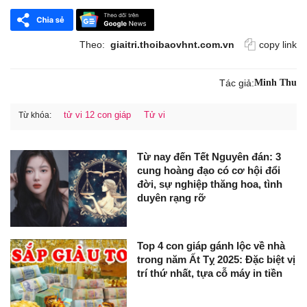
Theo:
giaitri.thoibaovhnt.com.vn
copy link
Tác giả:
Minh Thu
tử vi 12 con giáp
Tử vi
Từ khóa:
Từ nay đến Tết Nguyên đán: 3
cung hoàng đạo có cơ hội đổi
đời, sự nghiệp thăng hoa, tình
duyên rạng rỡ
Top 4 con giáp gánh lộc về nhà
trong năm Ất Tỵ 2025: Đặc biệt vị
trí thứ nhất, tựa cỗ máy in tiền