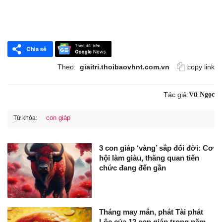
Theo:
giaitri.thoibaovhnt.com.vn
copy link
Tác giả:
Vũ Ngọc
con giáp
Từ khóa:
3 con giáp ‘vàng’ sắp đổi đời: Cơ
hội làm giàu, thăng quan tiến
chức đang đến gần
Tháng may mắn, phát Tài phát
Lộc của 12 con giáp trong năm