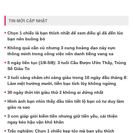
TIN MỚI CẬP NHẬT
Chọn 1 chiếc lá bạn thích nhất để xem điều gì đã đến lúc
bạn nên buông bỏ
Không quá cần cù nhưng 3 cung hoàng đạo này cực
thông minh trong công việc nên danh tiếng vang xa
5 ngày liên tục (1/8-5/8): 3 tuổi Cầu Được Ước Thấy, Trúng
Số Giàu To
3 tuổi càng chăm chỉ càng giàu trong 10 ngày đầu tháng 8:
Làm một hưởng mười, tiền bạc tích lũy không ngừng
30 ngày thời tới giàu thứ 2 không ai đứng nhất
Hình ảnh bạn nhìn thấy đầu tiên tiết lộ bạn có tư duy làm
giàu ra sao
3 con giáp giỏi kiếm tiền nhưng giữ tiền yếu, cải thiện
ngay kẻo hậu vận khó khăn
Trắc nghiệm: Chọn 1 chiếc kẹp tóc mà bạn yêu thích