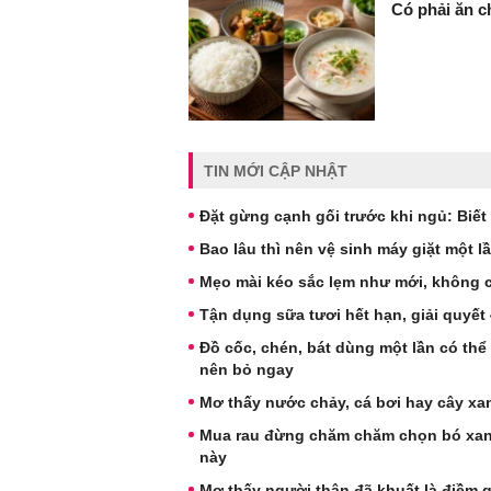
Có phải ăn c
TIN MỚI CẬP NHẬT
Đặt gừng cạnh gối trước khi ngủ: Biết
Bao lâu thì nên vệ sinh máy giặt một l
Mẹo mài kéo sắc lẹm như mới, không 
Tận dụng sữa tươi hết hạn, giải quyết
Đồ cốc, chén, bát dùng một lần có thể
nên bỏ ngay
Mơ thấy nước chảy, cá bơi hay cây x
Mua rau đừng chăm chăm chọn bó xanh
này
Mơ thấy người thân đã khuất là điềm 