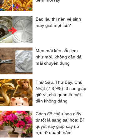
đếm mỏi tay
Bao lâu thì nên vệ sinh
máy giặt một lần?
Mẹo mài kéo sắc lẹm
như mới, không cần đá
mài chuyên dụng
Thứ Sáu, Thứ Bảy, Chủ
Nhật (7,8,9/8): 3 con giáp
giữ ví, chủ quan là mất
tiền không đáng
Cách để chậu hoa giấy
từ tốt lá sang sai hoa: Bí
quyết này giúp cây nở
rực rỡ quanh năm