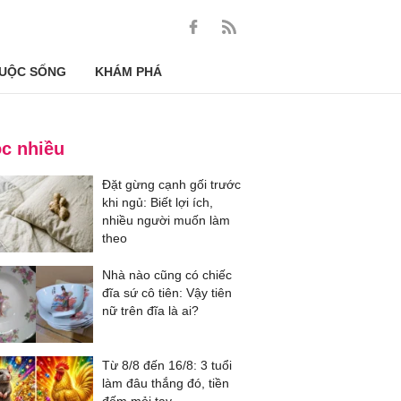
UỘC SỐNG
KHÁM PHÁ
c nhiều
Đặt gừng cạnh gối trước
khi ngủ: Biết lợi ích,
nhiều người muốn làm
theo
Nhà nào cũng có chiếc
đĩa sứ cô tiên: Vậy tiên
nữ trên đĩa là ai?
Từ 8/8 đến 16/8: 3 tuổi
làm đâu thắng đó, tiền