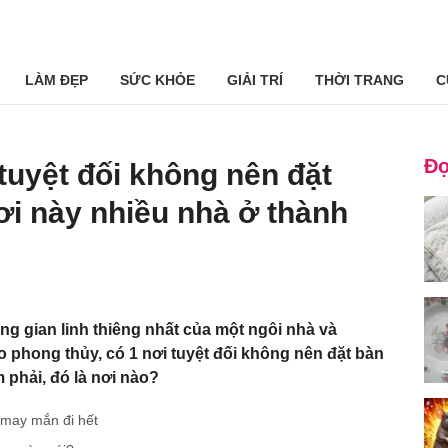
LÀM ĐẸP
SỨC KHỎE
GIẢI TRÍ
THỜI TRANG
C
Đọ
tuyệt đối không nên đặt
i này nhiều nhà ở thành
ng gian linh thiêng nhất của một ngôi nhà và
eo phong thủy, có 1 nơi tuyệt đối không nên đặt bàn
 phải, đó là nơi nào?
, may mắn đi hết