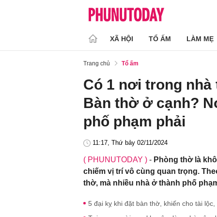
XÃ HỘI
TỔ ẤM
LÀM MẸ
Trang chủ
Tổ ấm
Có 1 nơi trong nhà 
Bàn thờ ở cạnh? Nơ
phố phạm phải
11:17, Thứ bảy 02/11/2024
( PHUNUTODAY )
-
Phòng thờ là khô
chiếm vị trí vô cùng quan trọng. Th
thờ, mà nhiều nhà ở thành phố phạm
5 đại kỵ khi đặt bàn thờ, khiến cho tài lộc