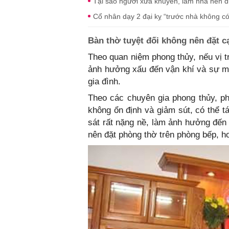
Tại sao người xưa khuyên, làm nhà nên d
Cổ nhân dạy 2 đại kỵ “trước nhà không c
Bàn thờ tuyệt đối không nên đặt c
Theo quan niệm phong thủy, nếu vị t
ảnh hưởng xấu đến vận khí và sự m
gia đình.
Theo các chuyên gia phong thủy, ph
không ổn định và giảm sút, có thể t
sát rất nặng nề, làm ảnh hưởng đến 
nên đặt phòng thờ trên phòng bếp, h