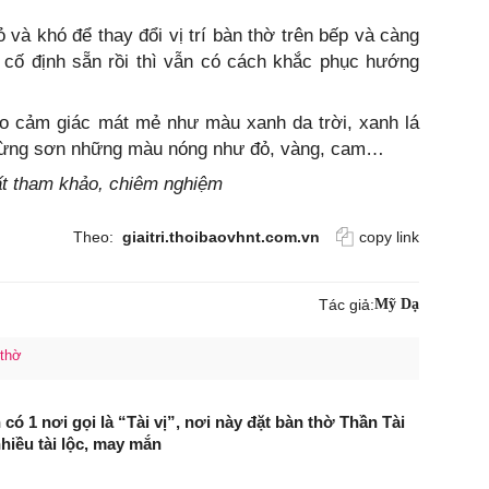
 và khó để thay đổi vị trí bàn thờ trên bếp và càng
ã cố định sẵn rồi thì vẫn có cách khắc phục hướng
o cảm giác mát mẻ như màu xanh da trời, xanh lá
, đừng sơn những màu nóng như đỏ, vàng, cam…
hất tham khảo, chiêm nghiệm
Theo:
giaitri.thoibaovhnt.com.vn
copy link
Tác giả:
Mỹ Dạ
 thờ
ó 1 nơi gọi là “Tài vị”, nơi này đặt bàn thờ Thần Tài
nhiều tài lộc, may mắn