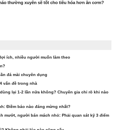
háo thường xuyên sẽ tốt cho tiêu hóa hơn ăn cơm?
 lợi ích, nhiều người muốn làm theo
ần?
cần đá mài chuyên dụng
 4 vấn đề trong nhà
 dùng lại 1-2 lần nữa không? Chuyên gia chỉ rõ khi nào
anh: Điềm báo nào đáng mừng nhất?
 mướt, người bán mách nhỏ: Phải quan sát kỹ 3 điểm
gì? Không phải lúc nào cũng xấu