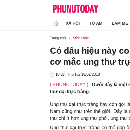
XÃ HỘI
TỔ ẤM
LÀM MẸ
Trang chủ
Sức khỏe
Có dấu hiệu này co
cơ mắc ung thư trự
10:27, Thứ hai 19/02/2018
( PHUNUTODAY )
-
Dưới đây là một 
thư đại trực tràng.
Ung thư đại trực tràng hay còn gọi là
Nam cũng như trên thế giới. Đây là
thư chỉ ít hơn ung thư phổi, ung thư
Ung thư đại trực tràng có thể gặp ở 