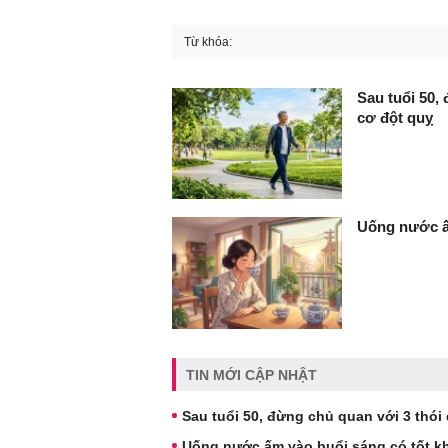
Từ khóa:
FaceBook
Sau tuổi 50,
cơ đột quỵ
Uống nước ấ
TIN MỚI CẬP NHẬT
Sau tuổi 50, đừng chủ quan với 3 thó
Uống nước ấm vào buổi sáng có tốt 