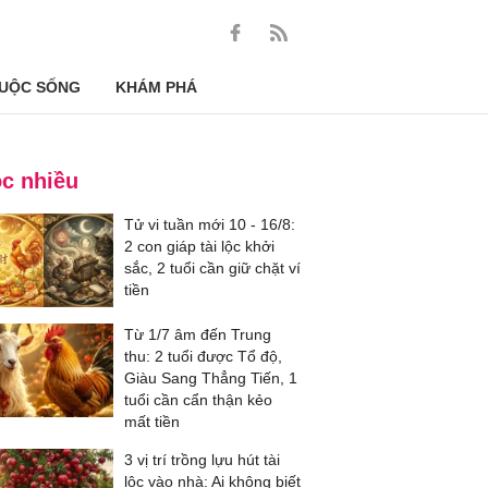
UỘC SỐNG
KHÁM PHÁ
c nhiều
Tử vi tuần mới 10 - 16/8:
2 con giáp tài lộc khởi
sắc, 2 tuổi cần giữ chặt ví
tiền
Từ 1/7 âm đến Trung
thu: 2 tuổi được Tổ độ,
Giàu Sang Thẳng Tiến, 1
tuổi cần cẩn thận kẻo
mất tiền
3 vị trí trồng lựu hút tài
lộc vào nhà: Ai không biết