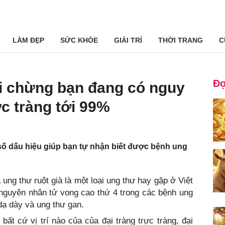
LÀM ĐẸP
SỨC KHỎE
GIẢI TRÍ
THỜI TRANG
C
Đọ
i chừng bạn đang có nguy
c tràng tới 99%
số dấu hiệu giúp bạn tự nhận biết được bệnh ung
 ung thư ruột già là một loại ung thư hay gặp ở Việt
 nguyên nhân tử vong cao thứ 4 trong các bệnh ung
 dạ dày và ung thư gan.
bất cứ vị trí nào của của đại tràng trực tràng, đại