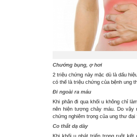
Chướng bụng, ợ hơi
2 triệu chứng này mặc dù là dấu hi
có thể là triệu chứng của bệnh ung t
Đi ngoài ra máu
Khi phân đi qua khối u không chỉ l
nên hiện tượng chảy máu. Do vậy m
chứng nghiêm trọng của ung thư đại 
Co thắt dạ dày
Khi khối u phát triển trong ruột k