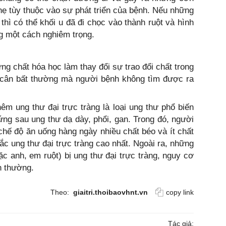
ẹ tùy thuộc vào sự phát triển của bệnh. Nếu những
thì có thể khối u đã đi chọc vào thành ruột và hình
ng một cách nghiêm trọng.
hững chất hóa học làm thay đổi sự trao đổi chất trong
 cân bất thường mà người bệnh không tìm được ra
êm ung thư đại trực tràng là loại ung thư phổ biến
đứng sau ung thư dạ dày, phổi, gan. Trong đó, người
 chế độ ăn uống hàng ngày nhiều chất béo và ít chất
c ung thư đại trực tràng cao nhất. Ngoài ra, những
ặc anh, em ruột) bị ung thư đại trực tràng, nguy cơ
h thường.
Theo:
giaitri.thoibaovhnt.vn
copy link
Tác giả: