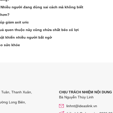
? Nhiều người đang dùng sai cách mà không biết
t hơn?
iúp giảm axit uric
quả quen thuộc này cũng chứa chất béo có lợi
thật khiến nhiều người bất ngờ
ho sức khỏe
n Tuân, Thanh Xuân,
CHỊU TRÁCH NHIỆM NỘI DUNG
Bà Nguyễn Thùy Linh
ường Long Biên,
linhnt@ideaslink.vn