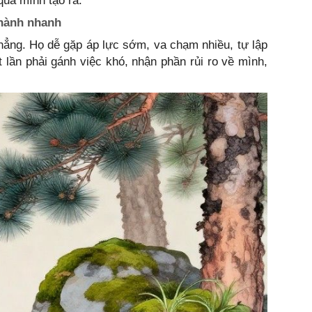
quả mình tạo ra.
thành nhanh
phẳng. Họ dễ gặp áp lực sớm, va chạm nhiều, tự lập
t lần phải gánh việc khó, nhận phần rủi ro về mình,