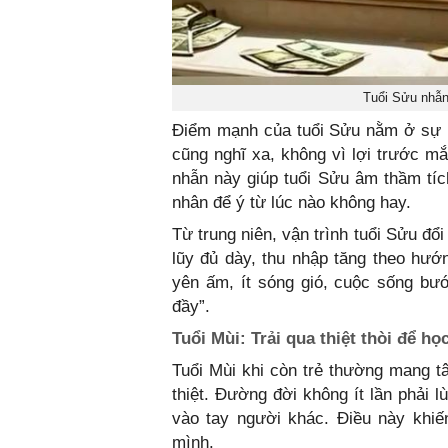
Tuổi Sửu nhẫn
Điểm mạnh của tuổi Sửu nằm ở sự bề
cũng nghĩ xa, không vì lợi trước mắ
nhẫn này giúp tuổi Sửu âm thầm tíc
nhân để ý từ lúc nào không hay.
Từ trung niên, vận trình tuổi Sửu đ
lũy đủ dày, thu nhập tăng theo hư
yên ấm, ít sóng gió, cuộc sống bư
đầy”.
Tuổi Mùi: Trải qua thiệt thòi để h
Tuổi Mùi khi còn trẻ thường mang 
thiệt. Đường đời không ít lần phải l
vào tay người khác. Điều này khiến
mình.