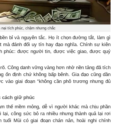
 nại tích phúc, chậm nhưng chắc
n bỉ và nguyên tắc. Họ ít chọn đường tắt, làm gì
t mà đánh đổi uy tín hay đạo nghĩa. Chính sự kiên
h phúc: được người tin, được việc giao, được quý
ổi rõ. Công danh vững vàng hơn nhờ nền tảng đã tích
ớng ổn định chứ không bấp bênh. Gia đạo cũng dần
ớc vào giai đoạn “không cần phô trương nhưng đủ
ọc cách giữ phúc
tâm thế mềm mỏng, dễ vì người khác mà chịu phần
ùi lại, công sức bỏ ra nhiều nhưng thành quả lại rơi
 tuổi Mùi có giai đoạn chán nản, hoài nghi chính