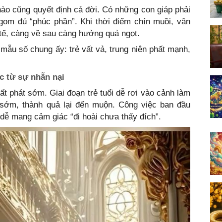
nào cũng quyết định cả đời. Có những con giáp phải
 gom đủ “phúc phần”. Khi thời điểm chín muồi, vận
 tế, càng về sau càng hưởng quả ngọt.
 mẫu số chung ấy: trẻ vất vả, trung niên phất mạnh,
c từ sự nhẫn nại
ất phát sớm. Giai đoạn trẻ tuổi dễ rơi vào cảnh làm
sớm, thành quả lại đến muộn. Công việc ban đầu
 dễ mang cảm giác “đi hoài chưa thấy đích”.