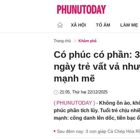
XÃ HỘI
TỔ ẤM
LÀM MẸ
Trang chủ
Khám phá
Có phúc có phần: 3
ngày trẻ vất vả như
mạnh mẽ
21:05, Thứ hai 22/12/2025
( PHUNUTODAY )
-
Không ồn ào, khô
phúc phần tích lũy. Tuổi trẻ chịu nh
mạnh: công danh lên dốc, tiền bạc ổ
Sau đêm nay: 3 con giáp Cá Chép Hóa Rồn