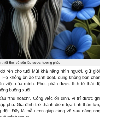
u thiệt thòi sẽ đến lúc được hưởng phúc
đó rèn cho tuổi Mùi khả năng nhìn người, giữ giới
lâu. Họ không ồn ào tranh đoạt, cũng không bon chen
n việc của mình. Phúc phần được tích từ thái độ
hông buông xuôi.
đầu “thu hoạch”. Công việc ổn định, vị trí được ghi
ập phù. Gia đình trở thành điểm tựa tinh thần lớn,
g đột. Đây là mẫu con giáp càng về sau càng nhẹ