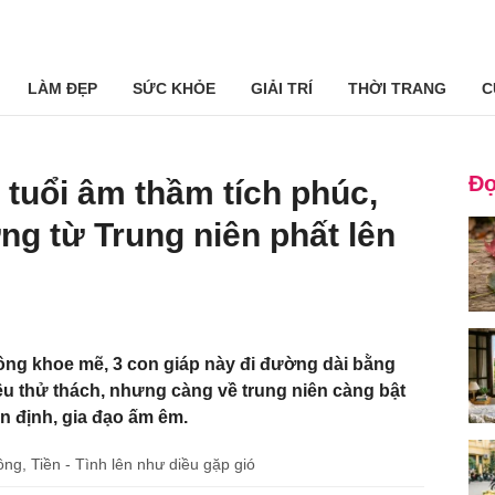
LÀM ĐẸP
SỨC KHỎE
GIẢI TRÍ
THỜI TRANG
C
Đọ
 tuổi âm thầm tích phúc,
ng từ Trung niên phất lên
ng khoe mẽ, 3 con giáp này đi đường dài bằng
iều thử thách, nhưng càng về trung niên càng bật
n định, gia đạo ấm êm.
g, Tiền - Tình lên như diều gặp gió