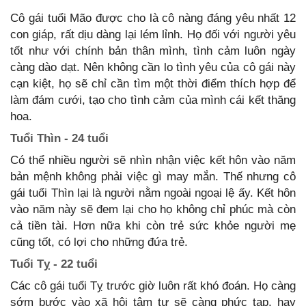
Cô gái tuổi Mão được cho là cô nàng đáng yêu nhất 12
con giáp, rất dịu dàng lại lém lỉnh. Họ đối với người yêu
tốt như với chính bản thân mình, tình cảm luôn ngày
càng dào dạt. Nên không cần lo tình yêu của cô gái này
cạn kiệt, họ sẽ chỉ cần tìm một thời điểm thích hợp để
làm đám cưới, tạo cho tình cảm của mình cái kết thăng
hoa.
Tuổi Thìn - 24 tuổi
Có thể nhiều người sẽ nhìn nhận việc kết hôn vào năm
bản mệnh không phải việc gì may mắn. Thế nhưng cô
gái tuổi Thìn lại là người nằm ngoài ngoại lệ ấy. Kết hôn
vào năm này sẽ đem lại cho họ không chỉ phúc mà còn
cả tiền tài. Hơn nữa khi còn trẻ sức khỏe người mẹ
cũng tốt, có lợi cho những đứa trẻ.
Tuổi Tỵ - 22 tuổi
Các cô gái tuổi Tỵ trước giờ luôn rất khó đoán. Họ càng
sớm bước vào xã hội tâm tư sẽ càng phức tạp, hay