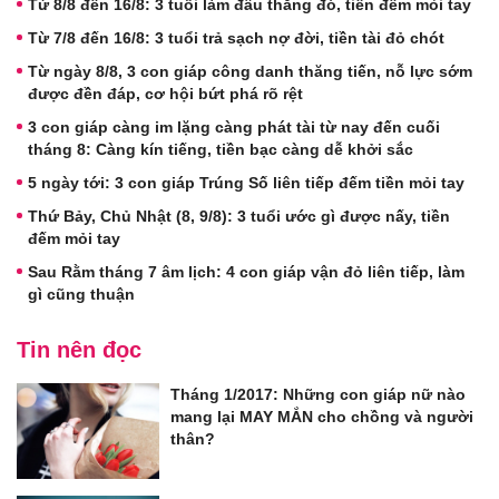
Từ 8/8 đến 16/8: 3 tuổi làm đâu thắng đó, tiền đếm mỏi tay
Từ 7/8 đến 16/8: 3 tuổi trả sạch nợ đời, tiền tài đỏ chót
Từ ngày 8/8, 3 con giáp công danh thăng tiến, nỗ lực sớm
được đền đáp, cơ hội bứt phá rõ rệt
3 con giáp càng im lặng càng phát tài từ nay đến cuối
tháng 8: Càng kín tiếng, tiền bạc càng dễ khởi sắc
5 ngày tới: 3 con giáp Trúng Số liên tiếp đếm tiền mỏi tay
Thứ Bảy, Chủ Nhật (8, 9/8): 3 tuổi ước gì được nấy, tiền
đếm mỏi tay
Sau Rằm tháng 7 âm lịch: 4 con giáp vận đỏ liên tiếp, làm
gì cũng thuận
Tin nên đọc
Tháng 1/2017: Những con giáp nữ nào
mang lại MAY MẮN cho chồng và người
thân?