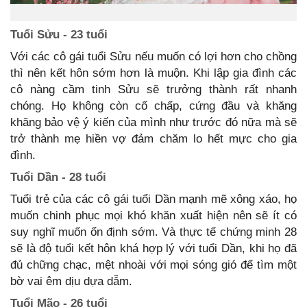
Tuổi Sửu - 23 tuổi
Với các cô gái tuổi Sửu nếu muốn có lợi hơn cho chồng
thì nên kết hôn sớm hơn là muộn. Khi lập gia đình các
cô nàng cầm tinh Sửu sẽ trưởng thành rất nhanh
chóng. Họ không còn cố chấp, cứng đầu và khăng
khăng bảo vệ ý kiến của mình như trước đó nữa mà sẽ
trở thành mẹ hiền vợ đảm chăm lo hết mực cho gia
đình.
Tuổi Dần - 28 tuổi
Tuổi trẻ của các cô gái tuổi Dần mạnh mẽ xông xáo, họ
muốn chinh phục mọi khó khăn xuất hiện nên sẽ ít có
suy nghĩ muốn ổn định sớm. Và thực tế chứng minh 28
sẽ là độ tuổi kết hôn khá hợp lý với tuổi Dần, khi họ đã
đủ chững chạc, mệt nhoài với mọi sóng gió để tìm một
bờ vai êm dịu dựa dẫm.
Tuổi Mão - 26 tuổi