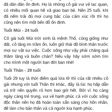
đã dần dần ổn định. Họ là những cô gái vui vẻ lạc quan,
có nhiều mối quan hệ xã giao bạn bè. Nên 25 tuổi, khi
đã nếm trải đủ mọi cung bậc của cảm xúc rồi thì họ
cũng nên tìm một bến đỗ ổn định.
Tuổi Mùi - 24 tuổi
Cô gái tuổi Mùi trời sinh là mệnh Thổ, cũng giống như
đất, cô lặng im trầm ổn, luôn giữ thái độ bình thản trước
mọi sự vật sự việc. Cuộc sống như vậy phải chăng quá
thầm lặng và buồn chán? Nếu vậy hãy sớm sớm tìm
cho mình một người bạn đời bạn nhé!
Tuổi Thân - 29 tuổi
Tuổi 29 tuy là thời điểm quá lứa lỡ thì của rất nhiều cô
gái nhưng với tuổi Thân thì khác, đây là lúc họ hấp dẫn
và trở nên quyến rũ hơn bao giờ hết. Bởi vì họ càng
ngày càng trẻ trung, vui vẻ hạnh phúc cả với cuộc sống
độc thân nên họ đã hoàn toàn sẵn sàng cho hôn nhân,
để làm cho bản thân và cả người kia hạnh phúc.