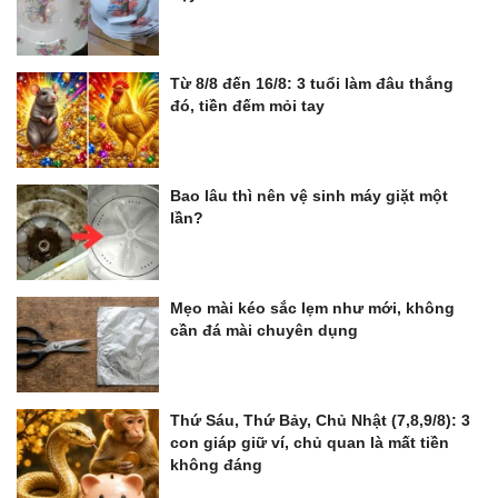
Từ 8/8 đến 16/8: 3 tuổi làm đâu thắng
đó, tiền đếm mỏi tay
Bao lâu thì nên vệ sinh máy giặt một
lần?
Mẹo mài kéo sắc lẹm như mới, không
cần đá mài chuyên dụng
Thứ Sáu, Thứ Bảy, Chủ Nhật (7,8,9/8): 3
con giáp giữ ví, chủ quan là mất tiền
không đáng