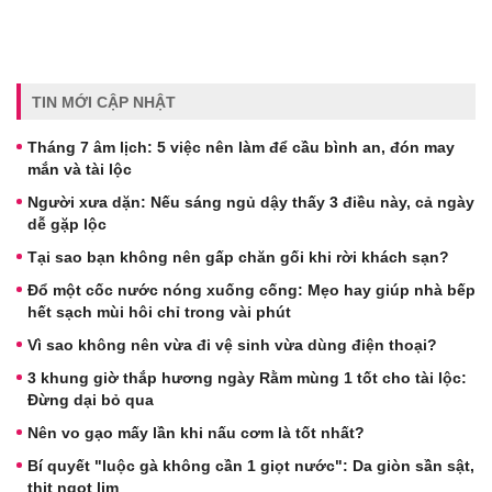
TIN MỚI CẬP NHẬT
Tháng 7 âm lịch: 5 việc nên làm để cầu bình an, đón may
mắn và tài lộc
Người xưa dặn: Nếu sáng ngủ dậy thấy 3 điều này, cả ngày
dễ gặp lộc
Tại sao bạn không nên gấp chăn gối khi rời khách sạn?
Đổ một cốc nước nóng xuống cống: Mẹo hay giúp nhà bếp
hết sạch mùi hôi chỉ trong vài phút
Vì sao không nên vừa đi vệ sinh vừa dùng điện thoại?
3 khung giờ thắp hương ngày Rằm mùng 1 tốt cho tài lộc:
Đừng dại bỏ qua
Nên vo gạo mấy lần khi nấu cơm là tốt nhất?
Bí quyết "luộc gà không cần 1 giọt nước": Da giòn sần sật,
thịt ngọt lịm