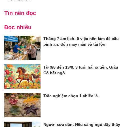
Tin nên đọc
Đọc nhiều
Tháng 7 âm lịch: 5 việc nên làm để cầu
bình an, đón may mắn và tài lộc
Từ 9/8 đến 19/8, 3 tuổi hái ra tiền, Giàu
Có bất ngờ
Trắc nghiệm chọn 1 chiếc lá
Người xưa dặn: Nếu sáng ngủ dậy thấy