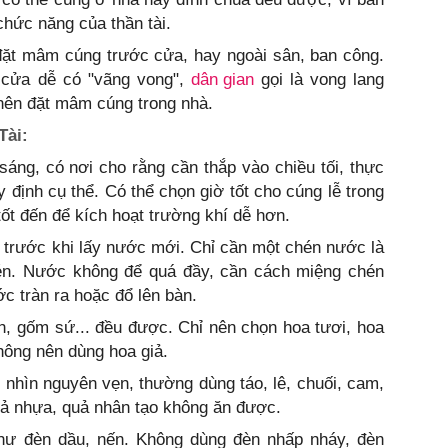
chức năng của thần tài.
đặt mâm cúng trước cửa, hay ngoài sân, ban công.
 cửa dễ có "vãng vong",
dân gian
gọi là vong lang
 nên đặt mâm cúng trong nhà.
Tài:
áng, có nơi cho rằng cần thắp vào chiều tối, thực
y định cụ thể. Có thể chọn giờ tốt cho cúng lễ trong
ốt đến để kích hoạt trường khí dễ hơn.
trước khi lấy nước mới. Chỉ cần một chén nước là
én. Nước không để quá đầy, cần cách miệng chén
 tràn ra hoặc đổ lên bàn.
nh, gốm sứ... đều được. Chỉ nên chọn hoa tươi, hoa
hông nên dùng hoa giả.
, nhìn nguyên vẹn, thường dùng táo, lê, chuối, cam,
uả nhựa, quả nhân tạo không ăn được.
như đèn dầu, nến. Không dùng đèn nhấp nháy, đèn