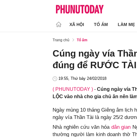
XÃ HỘI
TỔ ẤM
LÀM MẸ
Trang chủ
Tổ ấm
Cúng ngày vía Thần
đúng để RƯỚC TÀI
19:55, Thứ bảy 24/02/2018
( PHUNUTODAY )
-
Cúng ngày vía T
LỘC vào nhà cho gia chủ ăn nên làm 
Ngày mùng 10 tháng Giêng âm lịch h
ngày vía Thần Tài là ngày 25/2 dương
Nhà nghiên cứu văn hóa
dân gian
Ng
thường người làm kinh doanh thờ Th