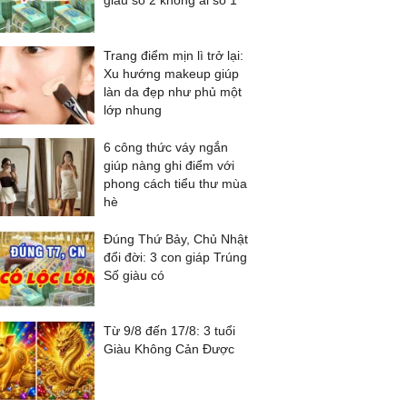
giàu số 2 không ai số 1
Trang điểm mịn lì trở lại:
Xu hướng makeup giúp
làn da đẹp như phủ một
lớp nhung
6 công thức váy ngắn
giúp nàng ghi điểm với
phong cách tiểu thư mùa
hè
Đúng Thứ Bảy, Chủ Nhật
đổi đời: 3 con giáp Trúng
Số giàu có
Từ 9/8 đến 17/8: 3 tuổi
Giàu Không Cản Được