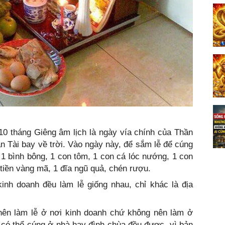
0 tháng Giêng âm lịch là ngày vía chính của Thần
ần Tài bay về trời. Vào ngày này, để sắm lễ để cúng
1 bình bông, 1 con tôm, 1 con cá lóc nướng, 1 con
 tiền vàng mã, 1 đĩa ngũ quả, chén rượu.
inh doanh đều làm lễ giống nhau, chỉ khác là địa
 nên làm lễ ở nơi kinh doanh chứ không nên làm ở
 có thể cúng ở nhà hay đình chùa đều được, vì bản