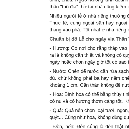
thân "thổ địa" thờ tại nhà cũng kiêm 
Nhiều người lễ ở nhà riêng thường 
Thực tế, cúng ngoài sân hay ngoài
thang vào phá. Tốt nhất ở nhà riêng
Chuẩn bị đồ Lễ cho ngày vía Thần 
- Hương: Có nơi cho rằng thắp vào s
ra là không cần thiết và không có qu
ngày hoặc chọn ngày giờ tốt có sao t
- Nước: Chén để nước cần rửa sạch 
đủ, chứ không phải ba hay năm ch
khoảng 1 cm. Cẩn thận không để nước
- Hoa: Bình hoa có thể bằng thủy ti
có nụ và có hương thơm càng tốt. K
- Quả: Quả nên chọn loại tươi, ngon
quýt... Cũng như hoa, không dùng q
- Đèn, nến: Đèn cúng là đèn thật 