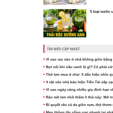
5 loại nước 
TIN MỚI CẬP NHẬT
Vì sao rau xào ở nhà không giòn bằng
Bọt nổi khi nấu canh là gì? Có phải c
Thịt lợn mua ở chợ: 5 dấu hiệu nhìn 
4 vật vào nhà báo hiệu Tiền Tài sắp cạ
Vì sao ngày càng nhiều gia đình hạn
Rán mỡ lợn nhớ thêm 3 thứ này: Mỡ t
Bí quyết rán cá da giòn rụm, thịt th
Mẹo thông tắc cống cực nhanh tại nhà: