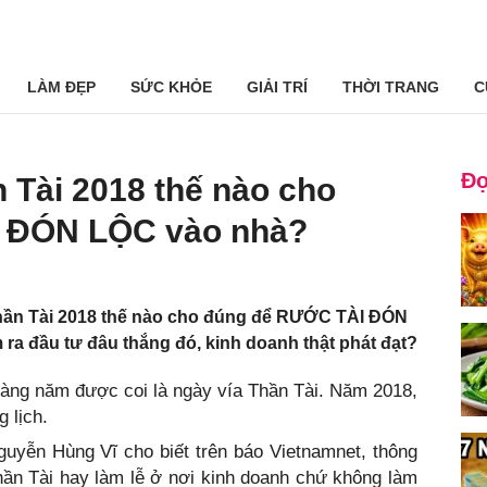
LÀM ĐẸP
SỨC KHỎE
GIẢI TRÍ
THỜI TRANG
C
Đọ
 Tài 2018 thế nào cho
 ĐÓN LỘC vào nhà?
hần Tài 2018 thế nào cho đúng để RƯỚC TÀI ĐÓN
ra đầu tư đâu thắng đó, kinh doanh thật phát đạt?
àng năm được coi là ngày vía Thần Tài. Năm 2018,
 lịch.
uyễn Hùng Vĩ cho biết trên báo Vietnamnet, thông
ần Tài hay làm lễ ở nơi kinh doanh chứ không làm