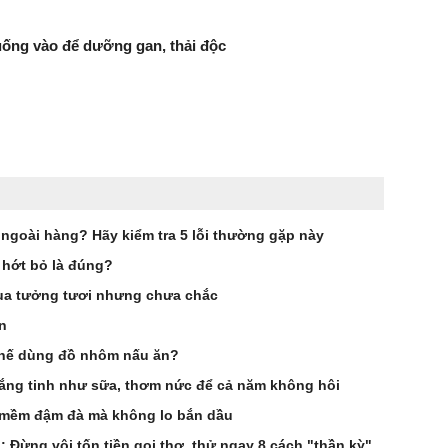
uống vào để dưỡng gan, thải độc
 ngoài hàng? Hãy kiểm tra 5 lỗi thường gặp này
ứ hớt bỏ là đúng?
qua tưởng tươi nhưng chưa chắc
n
 chế dùng đồ nhôm nấu ăn?
rắng tinh như sữa, thơm nức để cả năm không hôi
ơm mềm đậm đà mà không lo bắn dầu
 Đừng vội tốn tiền gọi thợ, thử ngay 8 cách "thần kỳ"