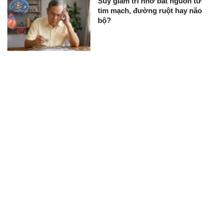
Suy giảm trí nhớ bắt nguồn từ
tim mạch, đường ruột hay não
bộ?