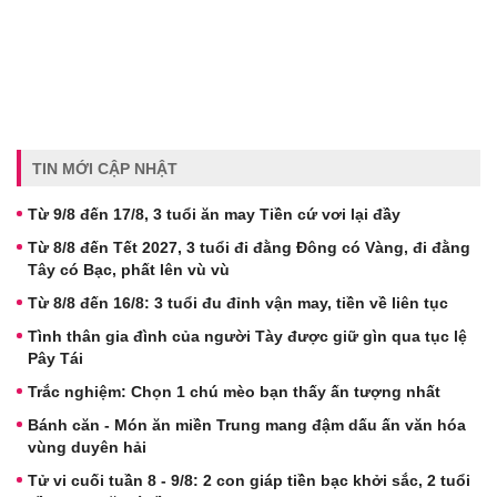
TIN MỚI CẬP NHẬT
Từ 9/8 đến 17/8, 3 tuổi ăn may Tiền cứ vơi lại đầy
Từ 8/8 đến Tết 2027, 3 tuổi đi đằng Đông có Vàng, đi đằng
Tây có Bạc, phất lên vù vù
Từ 8/8 đến 16/8: 3 tuổi đu đỉnh vận may, tiền về liên tục
Tình thân gia đình của người Tày được giữ gìn qua tục lệ
Pây Tái
Trắc nghiệm: Chọn 1 chú mèo bạn thấy ấn tượng nhất
Bánh căn - Món ăn miền Trung mang đậm dấu ấn văn hóa
vùng duyên hải
Tử vi cuối tuần 8 - 9/8: 2 con giáp tiền bạc khởi sắc, 2 tuổi