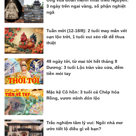
3 ngày trên ngai vàng, số phận nghiệt
ngã
Tuần mới (12-18/8): 2 tuổi may mắn vét
cạn lộc trời, 1 tuổi xui xẻo rất dễ thua
thiệt
49 ngày tới, từ mai tới hết tháng 9
Dương: 3 tuổi Lộc tràn vào cửa, đếm
tiền mỏi tay
Mặc kệ Cô hồn: 3 tuổi cá Chép hóa
Rồng, vươn mình đón lộc
Trắc nghiệm tâm lý vui: Ngôi nhà mơ
ước tiết lộ điều gì về bạn?