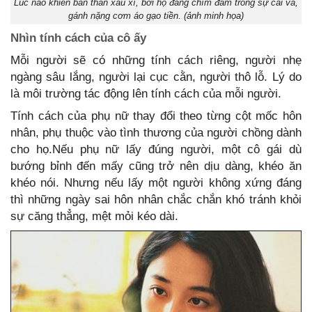
Lúc nào khiến bản thân xấu xí, bởi họ đang chìm đắm trong sự cãi vã,
gánh nặng cơm áo gạo tiền. (ảnh minh họa)
Nhìn tính cách của cô ấy
Mỗi người sẽ có những tính cách riêng, người nhẹ
ngàng sâu lắng, người lại cục cằn, người thô lỗ. Lý do
là môi trường tác động lên tính cách của mỗi người.
Tính cách của phụ nữ thay đổi theo từng cột mốc hôn
nhân, phụ thuộc vào tình thương của người chồng dành
cho họ.Nếu phụ nữ lấy đúng người, một cô gái dù
bướng bỉnh đến mấy cũng trở nên dịu dàng, khéo ăn
khéo nói. Nhưng nếu lấy một người không xứng đáng
thì những ngày sai hôn nhân chắc chắn khó tránh khỏi
sự căng thẳng, mệt mỏi kéo dài.