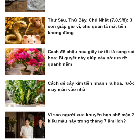
Thứ Sáu, Thứ Bảy, Chủ Nhật (7,8,9/8): 3
con giáp giữ ví, chủ quan là mất tiền
không đáng
Cách để chậu hoa giấy từ tốt lá sang sai
hoa: Bí quyết này giúp cây nở rực rỡ
quanh năm
Cách để cây kim tiền nhanh ra hoa, rước
may mắn vào nhà
Vì sao người xưa khuyên hạn chế mặc 2
kiểu màu này trong tháng 7 âm lịch?