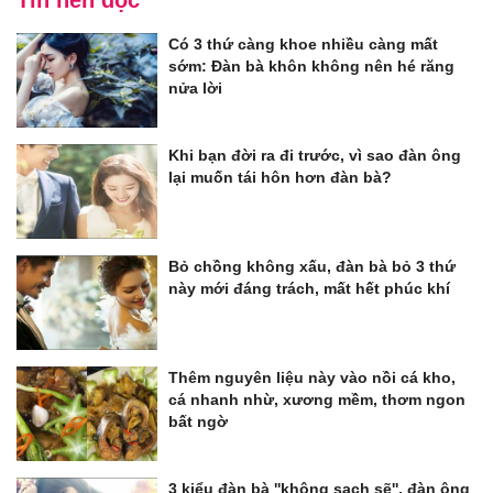
Có 3 thứ càng khoe nhiều càng mất
sớm: Đàn bà khôn không nên hé răng
nửa lời
Khi bạn đời ra đi trước, vì sao đàn ông
lại muốn tái hôn hơn đàn bà?
Bỏ chồng không xấu, đàn bà bỏ 3 thứ
này mới đáng trách, mất hết phúc khí
Thêm nguyên liệu này vào nồi cá kho,
cá nhanh nhừ, xương mềm, thơm ngon
bất ngờ
3 kiểu đàn bà ''không sạch sẽ'', đàn ông