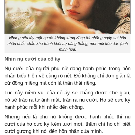
Nhưng nếu lấy một người không xứng đáng thì những ngày sai hôn
nhân chắc chắn khó tránh khỏi sự căng thẳng, mệt mỏi kéo dài. (ảnh
minh họa)
Nhìn nụ cười của cô ấy
Nụ cười của người phụ nữ đang hạnh phúc trong hôn
nhân biểu hiện vô cùng rõ nét. Đó không chỉ đơn giản là
cử động miệng mà còn là thần thái riêng.
Lúc này niềm vui của cô ấy sẽ chẳng được che giấu,
nó sẽ trào ra từ ánh mắt, tràn ra nụ cười. Họ sẽ cực kỳ
hạnh phúc mỗi khi nhắc đến chồng.
Nhưng nếu là phụ nữ không được hạnh phúc thì nụ
cười của họ cực kỳ kém tươi mới, thậm chí họ chỉ biết
cười gượng khi nói đến hôn nhân của mình.