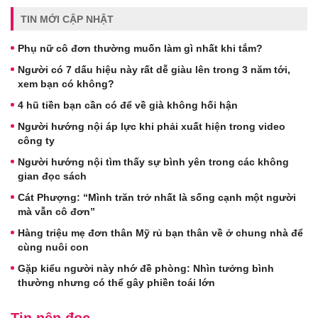
TIN MỚI CẬP NHẬT
Phụ nữ cô đơn thường muốn làm gì nhất khi tắm?
Người có 7 dấu hiệu này rất dễ giàu lên trong 3 năm tới,
xem bạn có không?
4 hũ tiền bạn cần có để về già không hối hận
Người hướng nội áp lực khi phải xuất hiện trong video
công ty
Người hướng nội tìm thấy sự bình yên trong các không
gian đọc sách
Cát Phượng: “Mình trăn trở nhất là sống cạnh một người
mà vẫn cô đơn”
Hàng triệu mẹ đơn thân Mỹ rủ bạn thân về ở chung nhà để
cùng nuôi con
Gặp kiểu người này nhớ đề phòng: Nhìn tưởng bình
thường nhưng có thể gây phiền toái lớn
Tin nên đọc