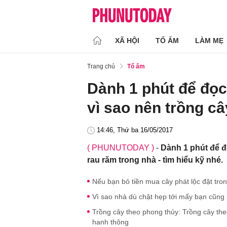
XÃ HỘI
TỔ ẤM
LÀM MẸ
Trang chủ
Tổ ấm
Dành 1 phút để đọc
vì sao nên trồng c
14:46, Thứ ba 16/05/2017
( PHUNUTODAY )
-
Dành 1 phút để đ
rau răm trong nhà - tìm hiểu kỹ nhé.
Nếu bạn bỏ tiền mua cây phát lộc đặt trong
Vì sao nhà dù chật hẹp tới mấy bạn cũng
Trồng cây theo phong thủy: Trồng cây the
hanh thông