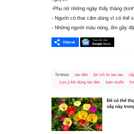
-Phụ nữ những ngày thấy tháng (kinh
- Người có thai cấm dùng vì có thể s
- Những người máu nóng, ốm gầy đặc
rau răm
lợi ích từ rau rau
câ
Từ khóa:
Lưu ý khi dùng rau răm
ham muốn
tì
FaceBook
Để có thể thọ
cây này tron