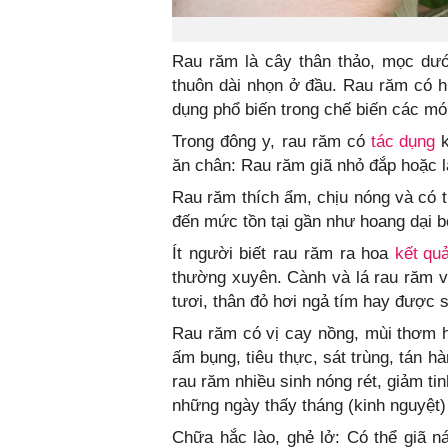
Rau răm là cây thân thảo, mọc dướ
thuôn dài nhọn ở đầu. Rau răm có h
dụng phổ biến trong chế biến các mó
Trong đông y, rau răm có
tác dụng
k
ăn chân: Rau răm giã nhỏ đắp hoặc l
Rau răm thích ẩm, chịu nóng và có 
đến mức tồn tại gần như hoang dại b
Ít người biết rau răm ra hoa
kết qu
thường xuyên. Cành và lá rau răm vừ
tươi, thân đỏ hơi ngả tím hay được 
Rau răm có vị cay nồng, mùi thơm 
ấm bụng, tiêu thực, sát trùng, tán h
rau răm nhiều sinh nóng rét, giảm ti
những ngày thấy tháng (kinh nguyệt)
Chữa hắc lào, ghẻ lở: Có thể giã 