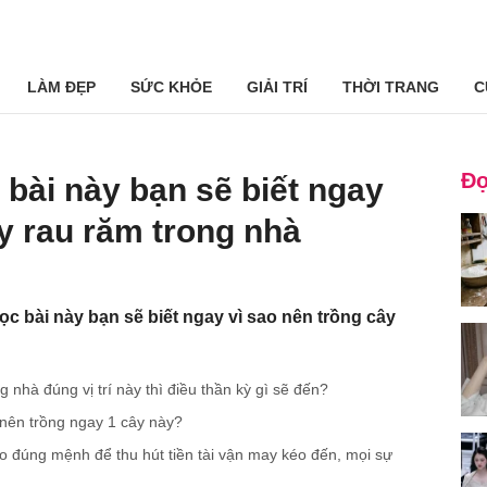
LÀM ĐẸP
SỨC KHỎE
GIẢI TRÍ
THỜI TRANG
C
Đọ
 bài này bạn sẽ biết ngay
ây rau răm trong nhà
ọc bài này bạn sẽ biết ngay vì sao nên trồng cây
 nhà đúng vị trí này thì điều thần kỳ gì sẽ đến?
 nên trồng ngay 1 cây này?
o đúng mệnh để thu hút tiền tài vận may kéo đến, mọi sự