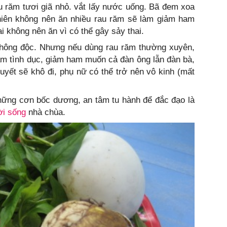
 răm tươi giã nhỏ. vắt lấy nước uống. Bã đem xoa
nhiên không nên ăn nhiều rau răm sẽ làm giảm ham
 không nên ăn vì có thể gây sảy thai.
 không độc. Nhưng nếu dùng rau răm thường xuyên,
ảm tình dục, giảm ham muốn cả đàn ông lẫn đàn bà,
yết sẽ khô đi, phụ nữ có thể trở nên vô kinh (mất
hững cơn bốc dương, an tâm tu hành để đắc đạo là
ời sống
nhà chùa.