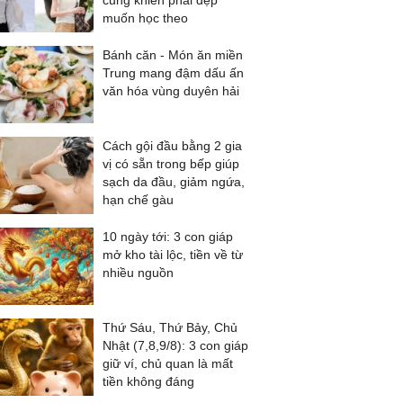
cũng khiến phái đẹp
muốn học theo
Bánh căn - Món ăn miền
Trung mang đậm dấu ấn
văn hóa vùng duyên hải
Cách gội đầu bằng 2 gia
vị có sẵn trong bếp giúp
sạch da đầu, giảm ngứa,
hạn chế gàu
10 ngày tới: 3 con giáp
mở kho tài lộc, tiền về từ
nhiều nguồn
Thứ Sáu, Thứ Bảy, Chủ
Nhật (7,8,9/8): 3 con giáp
giữ ví, chủ quan là mất
tiền không đáng