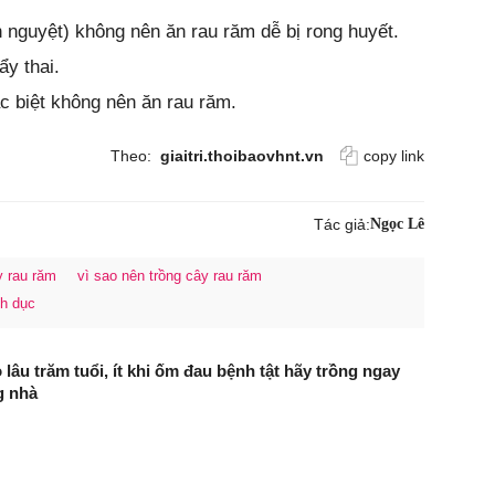
 nguyệt) không nên ăn rau răm dễ bị rong huyết.
ẩy thai.
 biệt không nên ăn rau răm.
Theo:
giaitri.thoibaovhnt.vn
copy link
Tác giả:
Ngọc Lê
y rau răm
vì sao nên trồng cây rau răm
nh dục
 lâu trăm tuổi, ít khi ốm đau bệnh tật hãy trồng ngay
g nhà