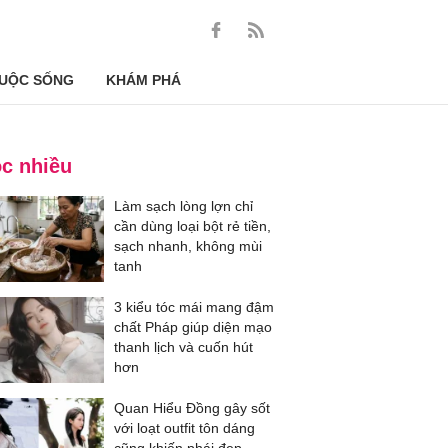
UỘC SỐNG
KHÁM PHÁ
c nhiều
Làm sạch lòng lợn chỉ
cần dùng loại bột rẻ tiền,
sạch nhanh, không mùi
tanh
3 kiểu tóc mái mang đậm
chất Pháp giúp diện mạo
thanh lịch và cuốn hút
hơn
Quan Hiểu Đồng gây sốt
với loạt outfit tôn dáng