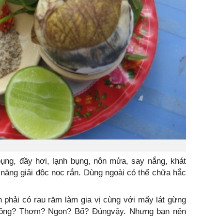
ụng, đầy hơi, lạnh bụng, nôn mửa, say nắng, khát
năng giải độc nọc rắn. Dùng ngoài có thể chữa hắc
ạn phải có rau răm làm gia vị cùng với mấy lát gừng
 không? Thơm? Ngon? Bổ? Đúngvậy. Nhưng bạn nên