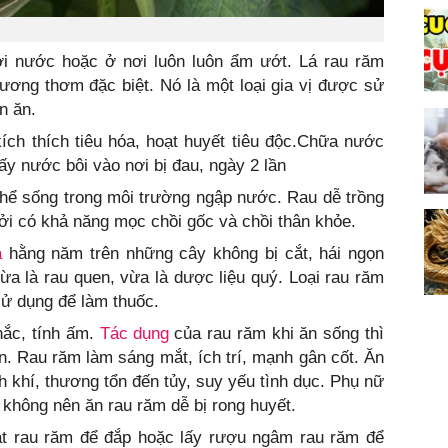
i nước hoặc ở nơi luôn luôn ẩm ướt. Lá rau răm
ương thơm đặc biệt. Nó là một loại gia vị được sử
n ăn.
ích thích tiêu hóa, hoạt huyết tiêu độc.Chữa nước
ấy nước bôi vào nơi bị đau, ngày 2 lần
thể sống trong môi trường ngập nước. Rau dễ trồng
ởi có khả năng mọc chồi gốc và chồi thân khỏe.
ả
hằng năm trên những cây không bị cắt, hái ngọn
a là rau quen, vừa là dược liệu quý. Loại rau răm
sử dụng để làm thuốc.
hắc, tính ấm.
Tác dụng
của rau răm khi ăn sống thì
àn. Rau răm làm sáng mắt, ích trí, mạnh gân cốt. Ăn
nh khí, thương tổn đến tủy, suy yếu tình dục. Phụ nữ
 không nên ăn rau răm dễ bị rong huyết.
nát rau răm để đắp hoặc lấy rượu ngâm rau răm để