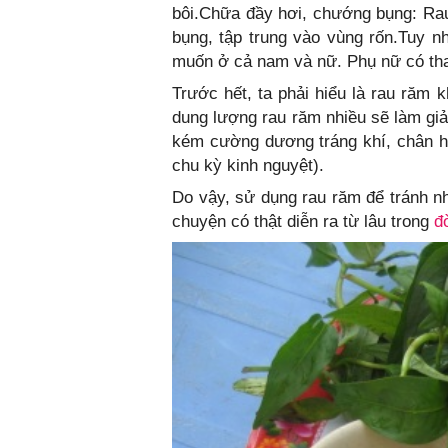
bôi.Chữa đầy hơi, chướng bụng: Rau
bụng, tập trung vào vùng rốn.Tuy 
muốn ở cả nam và nữ. Phụ nữ có thai
Trước hết, ta phải hiểu là rau răm
dung lượng rau răm nhiều sẽ làm gi
kém cường dương tráng khí, chân hu
chu kỳ kinh nguyệt).
Do vậy, sử dụng rau răm để tránh n
chuyện có thật diễn ra từ lâu trong
đ