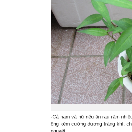
-Cả nam và nữ nếu ăn rau răm nhiề
ông kém cường dương tráng khí, châ
nguyệt.