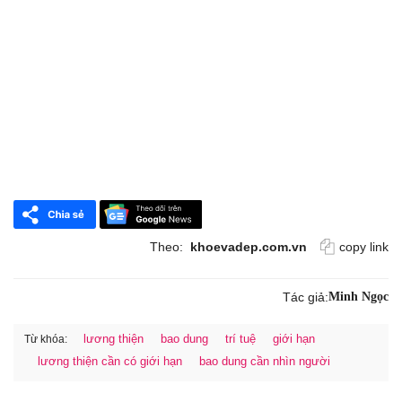
Theo:
khoevadep.com.vn
copy link
Tác giả:
Minh Ngọc
lương thiện
bao dung
trí tuệ
giới hạn
Từ khóa:
lương thiện cần có giới hạn
bao dung cần nhìn người