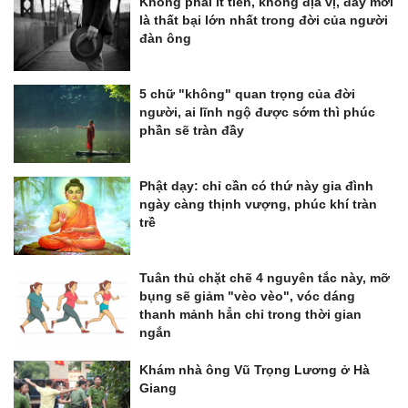
Không phải ít tiền, không địa vị, đây mới
là thất bại lớn nhất trong đời của người
đàn ông
5 chữ "không" quan trọng của đời
người, ai lĩnh ngộ được sớm thì phúc
phần sẽ tràn đầy
Phật dạy: chỉ cần có thứ này gia đình
ngày càng thịnh vượng, phúc khí tràn
trề
Tuân thủ chặt chẽ 4 nguyên tắc này, mỡ
bụng sẽ giảm "vèo vèo", vóc dáng
thanh mảnh hẳn chỉ trong thời gian
ngắn
Khám nhà ông Vũ Trọng Lương ở Hà
Giang