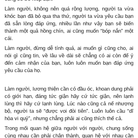
Làm người, không nên quá rộng lượng, người ta vừa
khóc bạn đã bỏ qua tha thứ, người ta vừa yêu cầu bạn
đã sẵn lòng đáp ứng, nhiều lần như vậy bạn sẽ biến
thành một quả hồng chín, ai cũng muốn “bóp nắn” một
cái.
Làm người, đừng dễ tính quá, ai muốn gì cũng cho, ai
nói gì cũng tin, về lâu về dài sẽ chẳng có ai còn để ý
đến cảm nhận của bạn, luôn luôn muốn bạn đáp ứng
yêu cầu của họ.
Làm người, lương thiện cần có đầu óc, khoan dung phải
có giới hạn, đáng tức giận hãy cứ tức giận, nên lạnh
lùng thì hãy cứ lạnh lùng. Lúc nào cũng cả nể nhượng
bộ, người ta sẽ “được voi đòi tiên”. Luôn luôn cầu “dĩ
hòa vi quý”, nhưng chẳng phải ai cũng thích thế cả.
Trong mối quan hệ giữa người với người, chung sống
cùng nhau cần phải chân thành, quan hệ với nhau cần