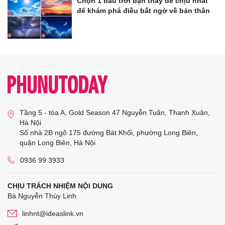
Chọn 1 bầu trời bạn thấy dễ chịu nhất
để khám phá điều bất ngờ về bản thân
Tầng 5 - tòa A, Gold Season 47 Nguyễn Tuân, Thanh Xuân,
Hà Nội
Số nhà 2B ngõ 175 đường Bát Khối, phường Long Biên,
quận Long Biên, Hà Nội
0936 99 3933
CHỊU TRÁCH NHIỆM NỘI DUNG
Bà Nguyễn Thùy Linh
linhnt@ideaslink.vn