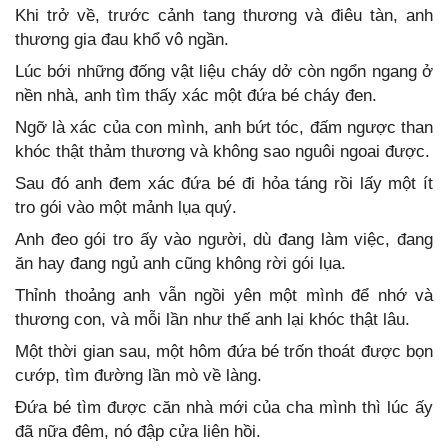
Khi trở về, trước cảnh tang thương và điêu tàn, anh
thương gia đau khổ vô ngần.
Lúc bới những đống vật liệu cháy dở còn ngổn ngang ở
nền nhà, anh tìm thấy xác một đứa bé cháy đen.
Ngỡ là xác của con mình, anh bứt tóc, đấm ngược than
khóc thật thảm thương và không sao nguôi ngoai được.
Sau đó anh đem xác đứa bé đi hỏa táng rồi lấy một ít
tro gói vào một mảnh lụa quý.
Anh đeo gói tro ấy vào người, dù đang làm việc, đang
ăn hay đang ngủ anh cũng không rời gói lụa.
Thỉnh thoảng anh vẫn ngồi yên một mình để nhớ và
thương con, và mỗi lần như thế anh lại khóc thật lâu.
Một thời gian sau, một hôm đứa bé trốn thoát được bọn
cướp, tìm đường lần mò về làng.
Đứa bé tìm được căn nhà mới của cha mình thì lúc ấy
đã nữa đêm, nó đập cửa liên hồi.