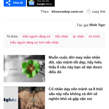
Theo:
khoevadep.com.vn
copy link
Tác giả:
Minh Ngọc
kiểu người đáng sợ
tiểu nhân
ác nhân
vô minh
Từ khóa:
kiểu người đáng sợ hơn tiểu nhân
Muốn cuộc đời may mắn nhân
đôi, vận mệnh tốt đẹp, hãy hiểu
thấu 6 câu này bạn sẽ đạt được
điều đó
Cổ nhân dạy nên tránh xa 8 thói
xấu này nếu không cả đời sẽ
nghèo khó và gặp vận xui