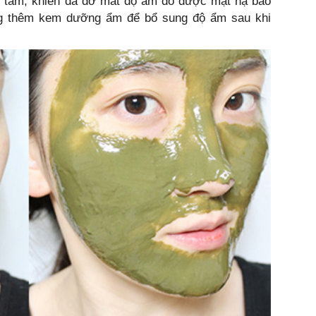
hi tắm, khiến da đỡ mất độ ẩm do được mặt nạ bảo
ng thêm kem dưỡng ẩm để bổ sung độ ẩm sau khi