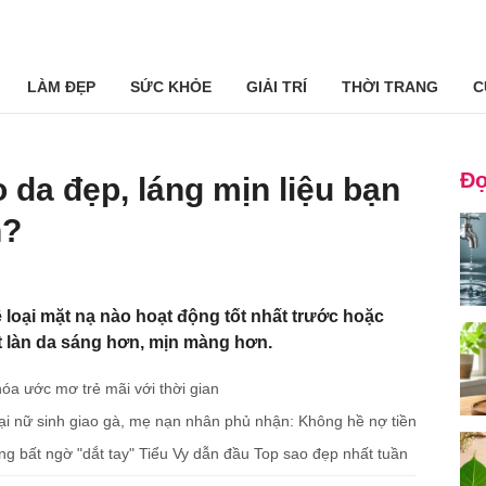
LÀM ĐẸP
SỨC KHỎE
GIẢI TRÍ
THỜI TRANG
C
Đọ
 da đẹp, láng mịn liệu bạn
h?
 loại mặt nạ nào hoạt động tốt nhất trước hoặc
t làn da sáng hơn, mịn màng hơn.
óa ước mơ trẻ mãi với thời gian
hại nữ sinh giao gà, mẹ nạn nhân phủ nhận: Không hề nợ tiền
g bất ngờ "dắt tay" Tiểu Vy dẫn đầu Top sao đẹp nhất tuần