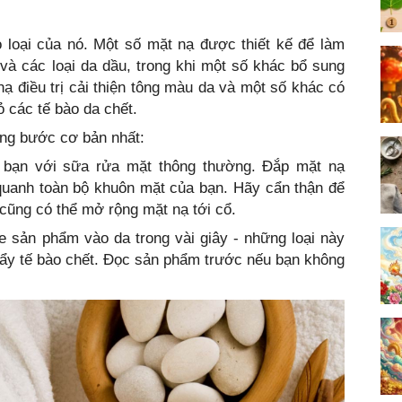
 loại của nó. Một số mặt nạ được thiết kế để làm
và các loại da dầu, trong khi một số khác bổ sung
ạ điều trị cải thiện tông màu da và một số khác có
ỏ các tế bào da chết.
ững bước cơ bản nhất:
 bạn với sữa rửa mặt thông thường. Đắp mặt nạ
quanh toàn bộ khuôn mặt của bạn. Hãy cẩn thận để
cũng có thể mở rộng mặt nạ tới cổ.
 sản phẩm vào da trong vài giây - những loại này
ẩy tế bào chết. Đọc sản phẩm trước nếu bạn không