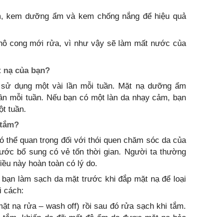
m, kem dưỡng ẩm và kem chống nắng để hiệu quả
khô cong mới rửa, vì như vậy sẽ làm mất nước của
 nạ của bạn?
 sử dụng một vài lần mỗi tuần. Mặt nạ dưỡng ẩm
ần mỗi tuần. Nếu bạn có một làn da nhạy cảm, bạn
ột tuần.
 tắm?
 thể quan trọng đối với thói quen chăm sóc da của
ước bổ sung có vẻ tốn thời gian. Người ta thường
iều này hoàn toàn có lý do.
 bạn làm sạch da mặt trước khi đắp mặt nạ để loại
i cách:
mặt nạ rửa – wash off) rồi sau đó rửa sạch khi tắm.