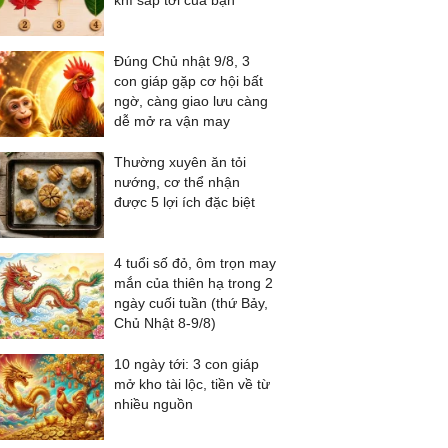
khí sắp tới của bạn
Đúng Chủ nhật 9/8, 3
con giáp gặp cơ hội bất
ngờ, càng giao lưu càng
dễ mở ra vận may
Thường xuyên ăn tỏi
nướng, cơ thể nhận
được 5 lợi ích đặc biệt
4 tuổi số đỏ, ôm trọn may
mắn của thiên hạ trong 2
ngày cuối tuần (thứ Bảy,
Chủ Nhật 8-9/8)
10 ngày tới: 3 con giáp
mở kho tài lộc, tiền về từ
nhiều nguồn