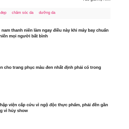
 đẹp
chăm sóc da
dưỡng da
, nam thanh niên làm ngay điều này khi máy bay chuẩn
khiến mọi người bất bình
iện cho trang phục màu đen nhất định phải có trong
̣p viện cấp cứu vì ngộ độc thực phẩm, phải đền gần
ng vì hủy show