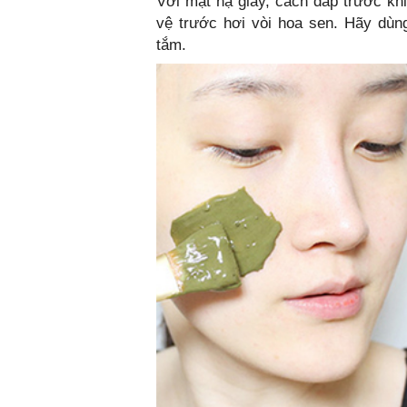
Với mặt nạ giấy, cách đắp trước k
vệ trước hơi vòi hoa sen. Hãy dù
tắm.