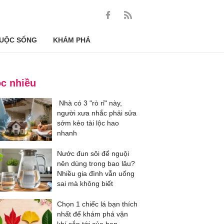
UỘC SỐNG
KHÁM PHÁ
c nhiều
Nhà có 3 "rò rỉ" này,
người xưa nhắc phải sửa
sớm kẻo tài lộc hao
nhanh
Nước đun sôi để nguội
nên dùng trong bao lâu?
Nhiều gia đình vẫn uống
sai mà không biết
Chọn 1 chiếc lá bạn thích
nhất để khám phá vận