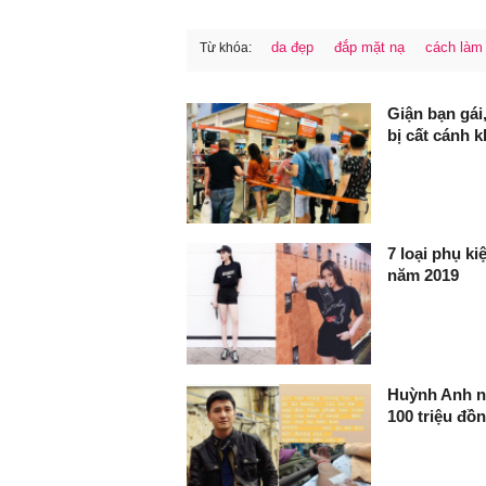
da đẹp
đắp mặt nạ
cách làm
Từ khóa:
FaceBook
Giận bạn gái
bị cất cánh 
7 loại phụ k
năm 2019
Huỳnh Anh nhâ
100 triệu đồ