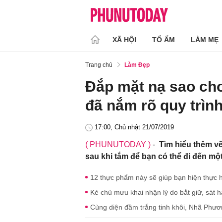
XÃ HỘI
TỔ ẤM
LÀM MẸ
Trang chủ
Làm Đẹp
Đắp mặt nạ sao cho
đã nắm rõ quy trìn
17:00, Chủ nhật 21/07/2019
( PHUNUTODAY )
-
Tìm hiểu thêm về
sau khi tắm để bạn có thể đi đến mộ
12 thực phẩm này sẽ giúp bạn hiện thực h
Kẻ chủ mưu khai nhận lý do bắt giữ, sát 
Cùng diện đầm trắng tinh khôi, Nhã Phươn