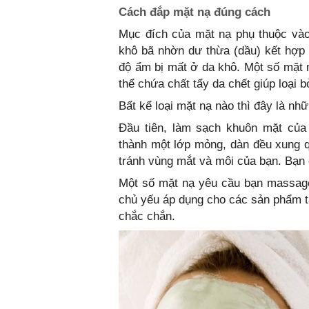
Cách đắp mặt nạ đúng cách
Mục đích của mặt nạ phụ thuộc vào
khô bã nhờn dư thừa (dầu) kết hợp 
độ ẩm bị mất ở da khô. Một số mặt n
thể chứa chất tẩy da chết giúp loại b
Bất kể loại mặt nạ nào thì đây là nh
Đầu tiên, làm sạch khuôn mặt của
thành một lớp mỏng, dàn đều xung 
tránh vùng mắt và môi của bạn. Bạn 
Một số mặt nạ yêu cầu bạn massage
chủ yếu áp dụng cho các sản phẩm t
chắc chắn.