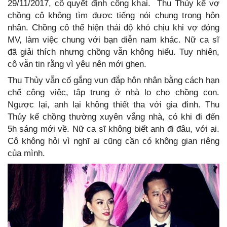
29/11/2017, cô quyết định công khai. Thu Thủy kể vợ
chồng cô không tìm được tiếng nói chung trong hôn
nhân. Chồng cô thể hiện thái độ khó chịu khi vợ đóng
MV, làm việc chung với bạn diễn nam khác. Nữ ca sĩ
đã giải thích nhưng chồng vẫn không hiểu. Tuy nhiên,
cô vẫn tin rằng vì yêu nên mới ghen.
Thu Thủy vẫn cố gắng vun đắp hôn nhân bằng cách hạn
chế công việc, tập trung ở nhà lo cho chồng con.
Ngược lại, anh lại không thiết tha với gia đình. Thu
Thủy kể chồng thường xuyên vắng nhà, có khi đi đến
5h sáng mới về. Nữ ca sĩ không biết anh đi đâu, với ai.
Cô không hỏi vì nghĩ ai cũng cần có không gian riêng
của mình.