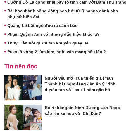
Cường Đô La công khai bày tỏ tình cảm với Đàm Thu Trang
Bài học thành công đáng học hỏi từ Rihanna dành cho
phụ nữ hiện đại
Quang Lê bất ngờ đưa ra cảnh báo
Phạm Quỳnh Anh có những dấu hiệu khác lạ?
Thủy Tiên nói gì khi fan khuyên quay lại
Puka lộ vòng 2 lùm lùm, nghi vấn mang bầu lần 2
Tin nên đọc
Người yêu mới của thiếu gia Phan
Thành bất ngờ đăng đàn ẩn ý "tình
duyên tan vỡ" sau 1 năm gắn bó
Rò rỉ thông tin Ninh Dương Lan Ngọc
sắp lên xe hoa với Chi Dân?