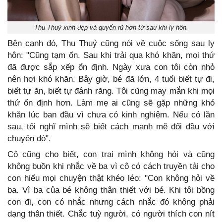
Thu Thuỷ xinh đẹp và quyến rũ hơn từ sau khi ly hôn.
Bên cạnh đó, Thu Thuỷ cũng nói về cuộc sống sau ly
hôn: "Cũng tạm ổn. Sau khi trải qua khó khăn, mọi thứ
đã được sắp xếp ổn định. Ngày xưa con tôi còn nhỏ
nên hơi khó khăn. Bây giờ, bé đã lớn, 4 tuổi biết tự đi,
biết tự ăn, biết tự đánh răng. Tôi cũng may mắn khi mọi
thứ ổn định hơn. Làm mẹ ai cũng sẽ gặp những khó
khăn lúc ban đầu vì chưa có kinh nghiệm. Nếu có lần
sau, tôi nghĩ mình sẽ biết cách mạnh mẽ đối đầu với
chuyện đó".
Cô cũng cho biết, con trai mình không hỏi và cũng
không buồn khi nhắc về ba vì cô có cách truyền tải cho
con hiểu mọi chuyện thật khéo léo: "Con không hỏi về
ba. Vì ba của bé không thân thiết với bé. Khi tôi bồng
con đi, con có nhắc nhưng cách nhắc đó không phải
dạng thân thiết. Chắc tuỳ người, có người thích con nít