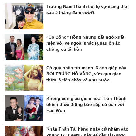
Trương Nam Thành tiết lộ vợ mang thai
sau 5 tháng đám cưới?
"Cô Bống" Hồng Nhung bất ngờ xuất
hiện với vẻ ngoài khác lạ sau ồn ào
chồng cũ tái hôn
Có quý nhân trợ mệnh, 3 con giáp này
RƠI TRÚNG HỐ VÀNG, vừa qua giao
thừa là tiền chảy về như nước
Không còn giấu giếm nữa, Trấn Thành
chính thức thông báo sắp có con với
Hari Won
Khấn Thần Tài hàng ngày cứ nhắm vào
khung GIỜ VÀNG này để cầu tài được