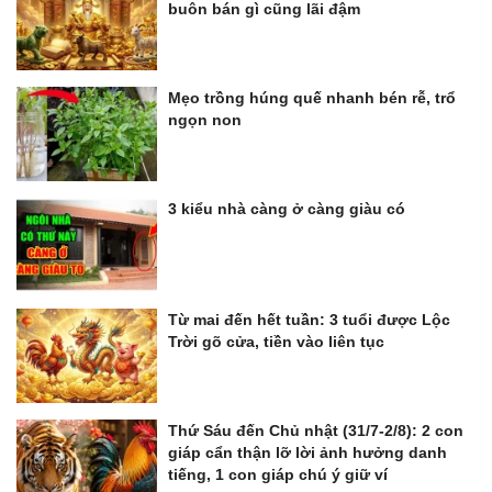
buôn bán gì cũng lãi đậm
Mẹo trồng húng quế nhanh bén rễ, trổ
ngọn non
3 kiểu nhà càng ở càng giàu có
Từ mai đến hết tuần: 3 tuổi được Lộc
Trời gõ cửa, tiền vào liên tục
Thứ Sáu đến Chủ nhật (31/7-2/8): 2 con
giáp cẩn thận lỡ lời ảnh hưởng danh
tiếng, 1 con giáp chú ý giữ ví