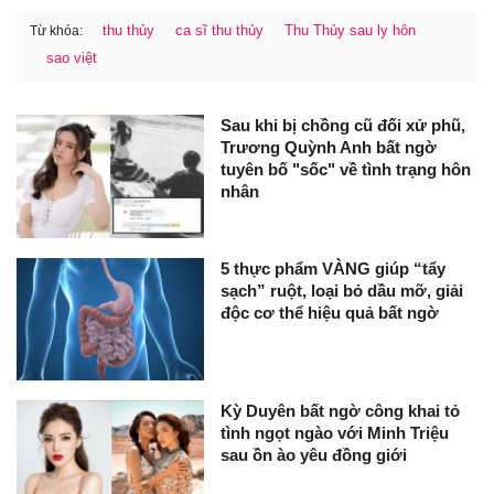
thu thủy
ca sĩ thu thủy
Thu Thủy sau ly hôn
Từ khóa:
sao việt
Sau khi bị chồng cũ đối xử phũ,
Trương Quỳnh Anh bất ngờ
tuyên bố "sốc" về tình trạng hôn
nhân
5 thực phẩm VÀNG giúp “tẩy
sạch” ruột, loại bỏ dầu mỡ, giải
độc cơ thể hiệu quả bất ngờ
Kỳ Duyên bất ngờ công khai tỏ
tình ngọt ngào với Minh Triệu
sau ồn ào yêu đồng giới