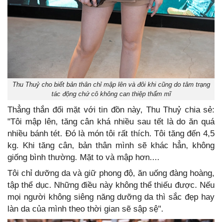
Thu Thuỷ cho biết bản thân chỉ mập lên và đôi khi cũng do tâm trạng
tác động chứ cô không can thiệp thẩm mĩ
Thẳng thắn đối mặt với tin đồn này, Thu Thuỷ chia sẻ:
"Tôi mập lên, tăng cân khá nhiều sau tết là do ăn quá
nhiều bánh tét. Đó là món tôi rất thích. Tôi tăng đến 4,5
kg. Khi tăng cân, bản thân mình sẽ khác hẳn, không
giống bình thường. Mặt to và mập hơn....
Tôi chỉ dưỡng da và giữ phong độ, ăn uống đàng hoàng,
tập thể dục. Những điều này không thể thiếu được. Nếu
mọi người không siêng năng dưỡng da thì sắc đẹp hay
làn da của mình theo thời gian sẽ sập sệ".