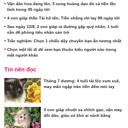
Vận đào hoa đang lên, 3 cung hoàng đạo đỏ cả tiền lẫn
tình trong 45 ngày tới
4 con giáp thần Tài hô tên, Tiền chẳng rời tay 99 ngày tới
Sau ngày 12/8, 2 con giáp ra đường gặp quý nhân, 1 tuổi
cần đề phòng tiểu nhân cản trở
Trắc nghiệm: Chọn 1 chiếc dây chuyền bạn ấn tương nhất
Chọn một lối đi để xem bạn thuộc kiểu người nào trong
mắt người khác
Tin nên đọc
Tháng 7 dương: 4 tuổi tài lộc xum xuê,
may mắn ngập tràn tiền đếm mỏi tay
3 con giáp chuột sa chĩnh gạo, vận may
dồi dào, giàu có khó ai sánh bằng