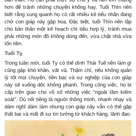
hơn để tránh những chuyện không hay. Tuổi Thìn nên
biết rằng xung quanh họ có rất nhiều kẻ tiểu nhân đang
chờ con giáp này gặp hoạ. Đặc biệt, tuổi Thìn nên lập
cho bản thân một kế hoạch chi tiêu hợp lý, tránh mua
phải những món đồ không dùng đến, vừa chật nhà vừa
tốn tiền.
Tuổi Tỵ
Trong tuần mới, tuổi Tỵ có thể dính Thái Tuế nên làm gì
cũng gặp khó khăn, vất vả. Thậm chí, nếu không quản
lý tốt mọi chuyện, tiền bạc và sự nghiệp của con giáp
này sẽ xuống dốc không phanh. Trong công việc, họ bị
cấp trên giao cho vô số những việc “ngoài tầm kiểm
soát”. Dù nổi tiếng là người thông minh, nhanh nhạy và
dám nghĩ dám làm nhưng con giáp này vẫn có thể gặp
thất bại và mất đi sự tin tưởng từ khách hàng, lãnh đạo.