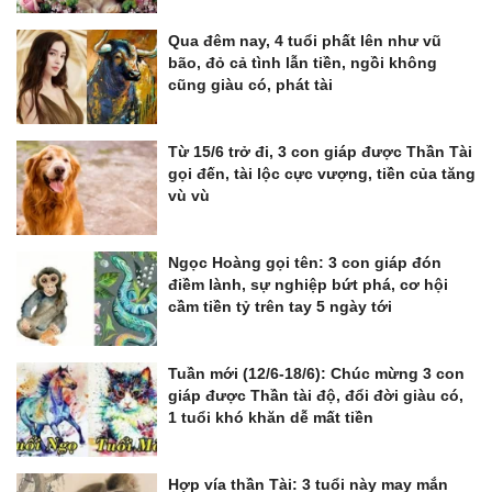
Qua đêm nay, 4 tuổi phất lên như vũ
bão, đỏ cả tình lẫn tiền, ngồi không
cũng giàu có, phát tài
Từ 15/6 trở đi, 3 con giáp được Thần Tài
gọi đến, tài lộc cực vượng, tiền của tăng
vù vù
Ngọc Hoàng gọi tên: 3 con giáp đón
điềm lành, sự nghiệp bứt phá, cơ hội
cầm tiền tỷ trên tay 5 ngày tới
Tuần mới (12/6-18/6): Chúc mừng 3 con
giáp được Thần tài độ, đổi đời giàu có,
1 tuổi khó khăn dễ mất tiền
Hợp vía thần Tài: 3 tuổi này may mắn