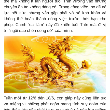
thế mà không ít lần người tuổi Thìn vướng vào những
chuyện ồn ào không đáng có. Trong công việc, họ đã nỗ
lực hết sức nhưng vẫn gặp phải vô số khó khăn và
không thể hoàn thành công việc trước thời hạn cho
phép. Chính “sai lầm” này đã khiến tuổi Thìn mất đi vị
trí “ngôi sao chốn công sở” của mình.
Tuần mới từ 12/6 đến 18/6, con giáp này cũng liên tục
vạ miệng vì những phát ngôn mang tính suy đoán của
bản thân. Họ cần phải thực sự chú ý và nên kín miệng