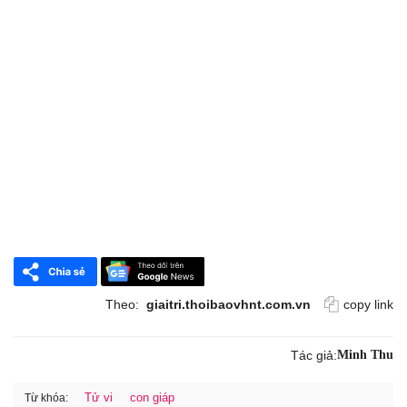
Theo:
giaitri.thoibaovhnt.com.vn
copy link
Tác giả:
Minh Thu
Tử vi
con giáp
Từ khóa: