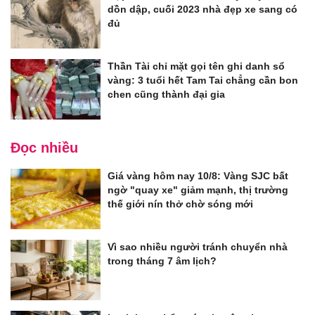
dồn dập, cuối 2023 nhà đẹp xe sang có
đủ
Thần Tài chỉ mặt gọi tên ghi danh sổ
vàng: 3 tuổi hết Tam Tai chẳng cần bon
chen cũng thành đại gia
Đọc nhiều
Giá vàng hôm nay 10/8: Vàng SJC bất
ngờ "quay xe" giảm mạnh, thị trường
thế giới nín thở chờ sóng mới
Vì sao nhiều người tránh chuyển nhà
trong tháng 7 âm lịch?