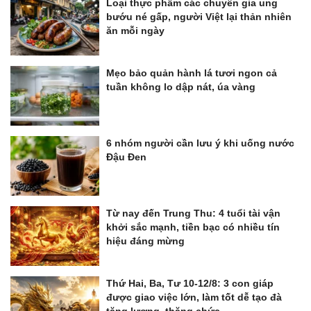
Loại thực phẩm các chuyên gia ung
bướu né gấp, người Việt lại thản nhiên
ăn mỗi ngày
Mẹo bảo quản hành lá tươi ngon cả
tuần không lo dập nát, úa vàng
6 nhóm người cần lưu ý khi uống nước
Đậu Đen
Từ nay đến Trung Thu: 4 tuổi tài vận
khởi sắc mạnh, tiền bạc có nhiều tín
hiệu đáng mừng
Thứ Hai, Ba, Tư 10-12/8: 3 con giáp
được giao việc lớn, làm tốt dễ tạo đà