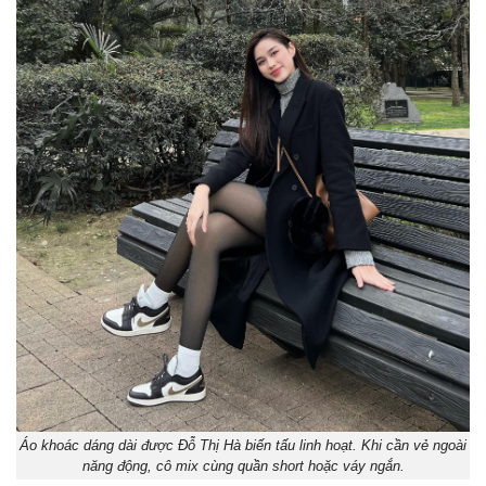
Áo khoác dáng dài được Đỗ Thị Hà biến tấu linh hoạt. Khi cần vẻ ngoài
năng động, cô mix cùng quần short hoặc váy ngắn.