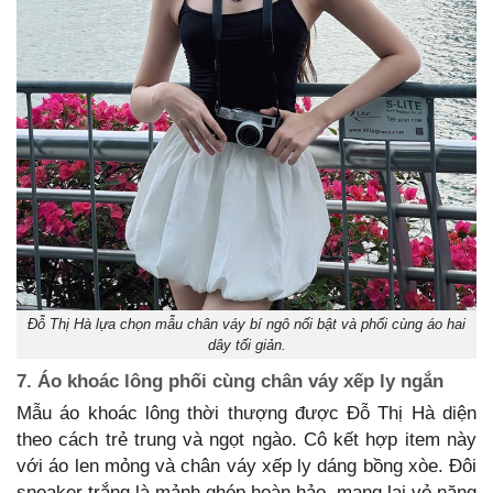
Đỗ Thị Hà lựa chọn mẫu chân váy bí ngô nổi bật và phối cùng áo hai
dây tối giản.
7. Áo khoác lông phối cùng chân váy xếp ly ngắn
Mẫu áo khoác lông thời thượng được Đỗ Thị Hà diện
theo cách trẻ trung và ngọt ngào. Cô kết hợp item này
với áo len mỏng và chân váy xếp ly dáng bồng xòe. Đôi
sneaker trắng là mảnh ghép hoàn hảo, mang lại vẻ năng