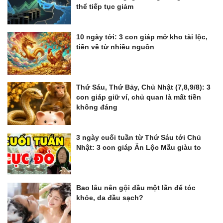
thể tiếp tục giảm
10 ngày tới: 3 con giáp mở kho tài lộc,
tiền về từ nhiều nguồn
Thứ Sáu, Thứ Bảy, Chủ Nhật (7,8,9/8): 3
con giáp giữ ví, chủ quan là mất tiền
không đáng
3 ngày cuối tuần từ Thứ Sáu tới Chủ
Nhật: 3 con giáp Ăn Lộc Mẫu giàu to
Bao lâu nên gội đầu một lần để tóc
khỏe, da đầu sạch?