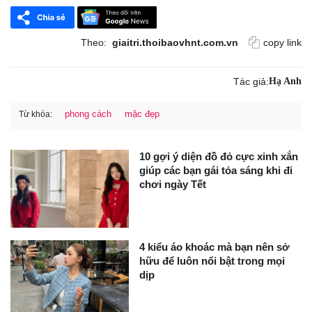
Theo:
giaitri.thoibaovhnt.com.vn
copy link
Tác giả:
Hạ Anh
phong cách
mặc đẹp
Từ khóa:
10 gợi ý diện đồ đỏ cực xinh xắn
giúp các bạn gái tỏa sáng khi đi
chơi ngày Tết
4 kiểu áo khoác mà bạn nên sở
hữu để luôn nổi bật trong mọi
dịp