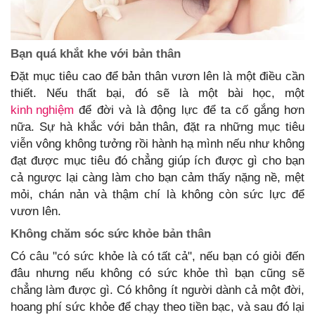
Bạn quá khắt khe với bản thân
Đặt mục tiêu cao để bản thân vươn lên là một điều cần
thiết. Nếu thất bại, đó sẽ là một bài học, một
kinh nghiệm
để đời và là động lực để ta cố gắng hơn
nữa. Sự hà khắc với bản thân, đặt ra những mục tiêu
viễn vông không tưởng rồi hành hạ mình nếu như không
đạt được mục tiêu đó chẳng giúp ích được gì cho bạn
cả ngược lại càng làm cho bạn cảm thấy nặng nề, mệt
mỏi, chán nản và thậm chí là không còn sức lực để
vươn lên.
Không chăm sóc sức khỏe bản thân
Có câu "có sức khỏe là có tất cả", nếu bạn có giỏi đến
đâu nhưng nếu không có sức khỏe thì bạn cũng sẽ
chẳng làm được gì. Có không ít người dành cả một đời,
hoang phí sức khỏe để chạy theo tiền bạc, và sau đó lại