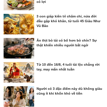
có lợi
3 con giáp kiên trì chăm chỉ, nửa đời
đầu gặp khó khăn, từ tuổi 45 Giàu Như
Vũ Bão
Ăn thịt bò tái có bổ hơn bò chín? Sự
thật khiến nhiều người bất ngờ
Từ 10 đến 16/8, 4 tuổi tài lộc chẳng rời
tay, may mắn nhất tuần
Người có 3 đặc điểm này dù không giàu
cũng ít khi khốn khó về tiền