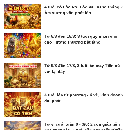
4 tuổi có Lộc Rơi Lộc Vãi, sang tháng 7
Âm vượng vận phất lên
Từ 8/8 đến 18/8: 3 tuổi quý nhân che
chở, lương thưởng bật tăng
Từ 9/8 đến 17/8, 3 tuổi ăn may Tiền cứ
vơi lại đầy
4 tuổi lộc tứ phương đổ về, kinh doanh
đại phát
Tử vi cuối tuần 8 - 9/8: 2 con giáp tiền