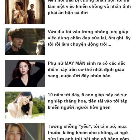
Nén nỗi đau bị chồng phản bội, tôi đã
làm một việc khiến chồng và nhân tình
phải ân hận cả đời
Vừa dìu tôi vào trong phòng, chị giúp
việc dùng chân đạp cửa lại, ôm ghì lấy
tôi rồi làm chuyện động trời...
Phụ nữ MAY MẮN sinh ra có các đặc
điểm này trên cơ thể nhất định giàu
sang, cuộc đời đầy phúc báo
10 năm tới đây, 5 con giáp này có sự
nghiệp thăng hoa, tiền tài vào tới tấp
khiến người người hờn ghen
Tưởng chồng "yếu", tôi tẩm bổ, mua
thuốc, kiêng khem cho chồng, ai ngờ
sức lực anh trút hết cho cô hàng xóm