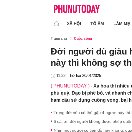
XÃ HỘI
TỔ ẤM
LÀM MẸ
Trang chủ
Cuộc sống
Đời người dù giàu 
này thì không sợ th
11:33, Thứ hai 20/01/2025
( PHUNUTODAY )
-
Xa hoa thì nhiều
phú quý, Đạo bị phế bỏ, và nhanh ch
ham cầu sử dụng cuồng vọng, bại ho
Trong đời nếu có thể gặp 4 người này th
6 cái ơn đời người không được phép quên,
Nhìn một người có tiền đồ hay không, quan