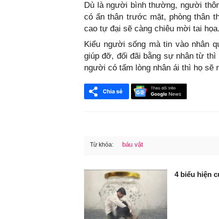
Dù là người bình thường, người thôn
có ẩn thân trước mặt, phòng thân t
cao tự đại sẽ càng chiêu mời tai họa
Kiểu người sống mà tin vào nhân quả
giúp đỡ, đối đãi bằng sự nhân từ th
người có tấm lòng nhân ái thì họ sẽ
báu vật
Từ khóa:
FaceBook
4 biểu hiện 