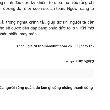
g minh đều cực kỳ khiêm tốn, bởi họ hiểu rằng chỉ
hì đường đời mới suôn sẻ, an toàn. Người càng tự
.
, trọng nghĩa khinh tài, giúp đỡ khi người ta cần
ì họ sẽ được đền đáp bằng phúc đức to lớn. Khi một
 nhận nhiều may mắn.
Theo:
giaitri.thoibaovhnt.com.vn
copy link
Tác giả:
Truy Nguyệt
của người túng quẫn, dù làm gì cũng chẳng thành công