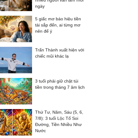
nhiều người vẫn làm mỗi
ngày
5 giấc mơ báo hiệu tiền
tài sắp đến, ai từng mơ
nên để ý
Trấn Thành xuất hiện với
chiếc mũi khác lạ
3 tuổi phải giữ chặt túi
tiền trong tháng 7 âm lịch
Thứ Tư, Năm, Sáu (5, 6,
7/8): 3 tuổi Lộc Tổ Soi
Đường, Tiền Nhiều Như
Nước