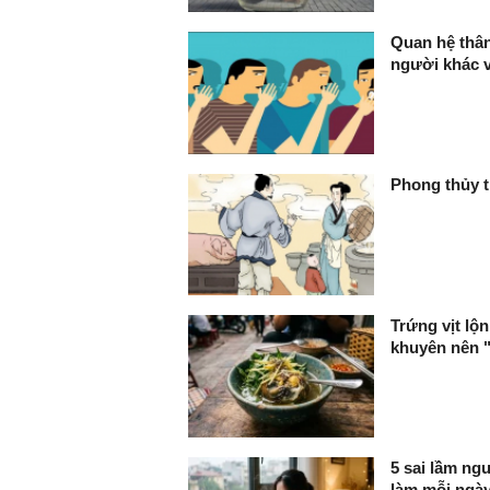
Quan hệ thâ
người khác v
Phong thủy t
Trứng vịt l
khuyên nên "
5 sai lầm ng
làm mỗi ngà