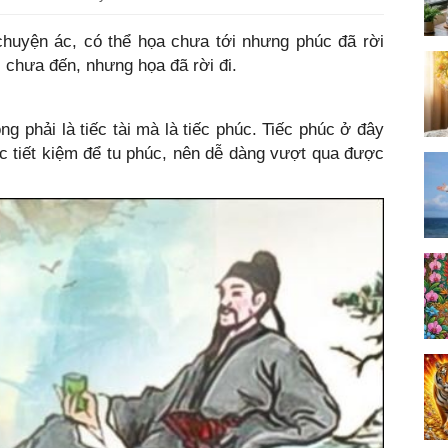
huyện ác, có thể họa chưa tới nhưng phúc đã rời
 chưa đến, nhưng họa đã rời đi.
g phải là tiếc tài mà là tiếc phúc. Tiếc phúc ở đây
iệc tiết kiệm để tu phúc, nên dễ dàng vượt qua được