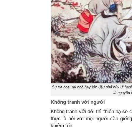
Sự xa hoa, dù nhỏ hay lớn đều phá hủy đi hạnh 
là nguyên 
Không tranh với người
Không tranh với đời thì thiên hạ sẽ c
thực là nói với mọi người cần giố
khiêm tốn