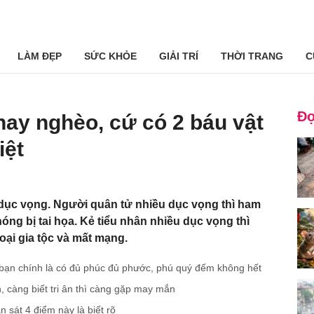
LÀM ĐẸP
SỨC KHỎE
GIẢI TRÍ
THỜI TRANG
C
Đọ
hay nghèo, cứ có 2 báu vật
iệt
 dục vọng. Người quân tử nhiều dục vọng thì ham
óng bị tai họa. Kẻ tiểu nhân nhiều dục vọng thì
ại gia tộc và mất mạng.
ì bạn chính là có đủ phúc đủ phước, phú quý đếm không hết
 càng biết tri ân thì càng gặp may mắn
 sát 4 điểm này là biết rõ