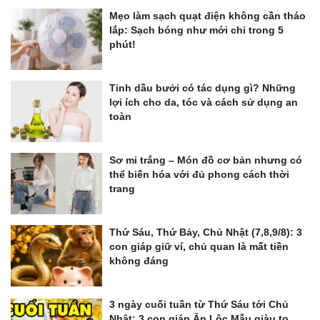
Mẹo làm sạch quạt điện không cần tháo
lắp: Sạch bóng như mới chỉ trong 5
phút!
Tinh dầu bưởi có tác dụng gì? Những
lợi ích cho da, tóc và cách sử dụng an
toàn
Sơ mi trắng – Món đồ cơ bản nhưng có
thể biến hóa với đủ phong cách thời
trang
Thứ Sáu, Thứ Bảy, Chủ Nhật (7,8,9/8): 3
con giáp giữ ví, chủ quan là mất tiền
không đáng
3 ngày cuối tuần từ Thứ Sáu tới Chủ
Nhật: 3 con giáp Ăn Lộc Mẫu giàu to