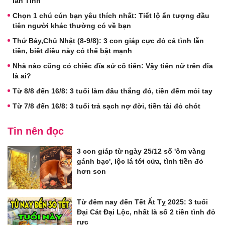
lẫn Tình
Chọn 1 chú cún bạn yêu thích nhất: Tiết lộ ấn tượng đầu
tiên người khác thường có về bạn
Thứ Bảy,Chủ Nhật (8-9/8): 3 con giáp cực đỏ cả tình lẫn
tiền, biết điều này có thể bật mạnh
Nhà nào cũng có chiếc đĩa sứ cô tiên: Vậy tiên nữ trên đĩa
là ai?
Từ 8/8 đến 16/8: 3 tuổi làm đâu thắng đó, tiền đếm mỏi tay
Từ 7/8 đến 16/8: 3 tuổi trả sạch nợ đời, tiền tài đỏ chót
Tin nên đọc
3 con giáp từ ngày 25/12 số 'ôm vàng
gánh bạc', lộc lá tới cửa, tình tiền đỏ
hơn son
Từ đêm nay đến Tết Ất Tỵ 2025: 3 tuổi
Đại Cát Đại Lộc, nhất là số 2 tiền tình đỏ
rực