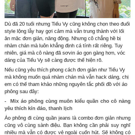
Dù đã 20 tuổi nhưng Tiểu Vy cũng không chọn theo đuổi
style lộng lẫy hay gợi cảm mà vẫn trung thành với lối
ăn mặc đơn giản, năng động. Nhưng cô chẳng hề bị
nhàm chán mà luôn khẳng định cá tính rất riêng. Tuy
nhiên, giá mà cô nàng đã sơvin áo gọn gàng hơn, vóc
dáng của Tiểu Vy sẽ càng được thể hiện rõ.
Nếu cũng yêu thích phong cách đơn giản như Tiểu Vy
mà không muốn quá nhàm chán mà vẫn hack dáng, chị
em có thể tham khảo những nguyên tắc phối đồ với áo
phông sau đây:
- Mix áo phông cùng muôn kiểu quần cho cô nàng
yêu thích kín đáo, thanh lịch
Áo phông đi cùng quần jeans là combo đơn giản nhưng
cũng vô cùng sành điệu. Bạn không cần phải suy nghĩ
nhiều mà vẫn có được vẻ ngoài cuốn hút. Sẽ không có