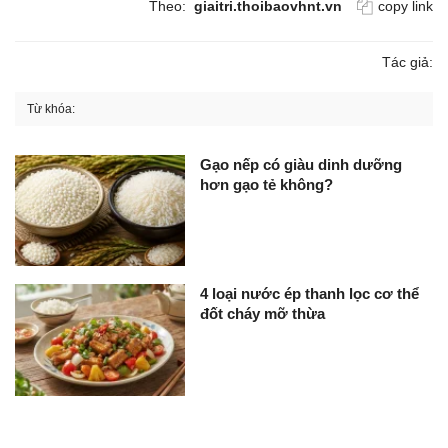
Theo:
giaitri.thoibaovhnt.vn
copy link
Tác giả:
Từ khóa:
Gạo nếp có giàu dinh dưỡng
hơn gạo tẻ không?
4 loại nước ép thanh lọc cơ thể
đốt cháy mỡ thừa