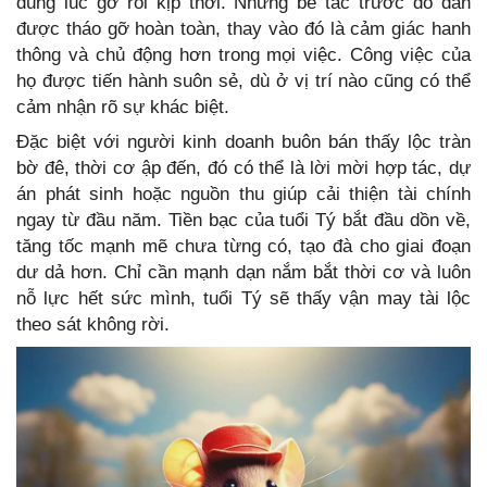
đúng lúc gỡ rối kịp thời. Những bế tắc trước đó dần
được tháo gỡ hoàn toàn, thay vào đó là cảm giác hanh
thông và chủ động hơn trong mọi việc. Công việc của
họ được tiến hành suôn sẻ, dù ở vị trí nào cũng có thể
cảm nhận rõ sự khác biệt.
Đặc biệt với người kinh doanh buôn bán thấy lộc tràn
bờ đê, thời cơ ập đến, đó có thể là lời mời hợp tác, dự
án phát sinh hoặc nguồn thu giúp cải thiện tài chính
ngay từ đầu năm. Tiền bạc của tuổi Tý bắt đầu dồn về,
tăng tốc mạnh mẽ chưa từng có, tạo đà cho giai đoạn
dư dả hơn. Chỉ cần mạnh dạn nắm bắt thời cơ và luôn
nỗ lực hết sức mình, tuổi Tý sẽ thấy vận may tài lộc
theo sát không rời.