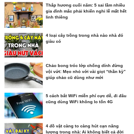
Thắp hương cuối năm: 5 sai lầm nhiều
gia đình mắc phải khiến nghi lễ mất hết
linh thiêng
4 loại cây trồng trong nhà nào nhà đó
giàu có
Chảo bong tróc lớp chống dính đừng
vội vứt: Mẹo nhỏ với vài giọt “thần kỳ”
giúp chảo cũ dùng như mới
5 cách bắt WiFi miễn phí cực dễ, đi đâu
cũng dùng WiFi không lo tốn 4G
4 đồ vật càng to càng hút cạn năng
lượng trong nhà: Ai không biết cả đời