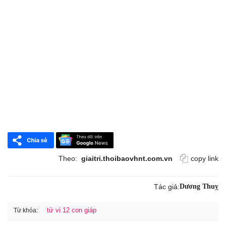
Theo:
giaitri.thoibaovhnt.com.vn
copy link
Tác giả:
Dương Thuỵ
tử vi 12 con giáp
Từ khóa: