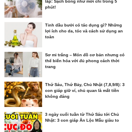
lắp: Sạch bóng như mới chỉ trong 5
phút!
Tinh dầu bưởi có tác dụng gì? Những
lợi ích cho da, tóc và cách sử dụng an
toàn
Sơ mi trắng – Món đồ cơ bản nhưng có
thể biến hóa với đủ phong cách thời
trang
Thứ Sáu, Thứ Bảy, Chủ Nhật (7,8,9/8): 3
con giáp giữ ví, chủ quan là mất tiền
không đáng
3 ngày cuối tuần từ Thứ Sáu tới Chủ
Nhật: 3 con giáp Ăn Lộc Mẫu giàu to