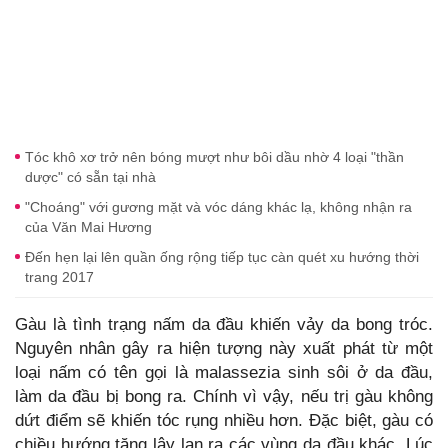
Tóc khô xơ trở nên bóng mượt như bôi dầu nhờ 4 loại "thần
dược" có sẵn tại nhà
"Choáng" với gương mặt và vóc dáng khác lạ, không nhận ra
của Văn Mai Hương
Đến hẹn lại lên quần ống rộng tiếp tục càn quét xu hướng thời
trang 2017
Gàu là tình trạng nấm da đầu khiến vảy da bong tróc.
Nguyên nhân gây ra hiện tượng này xuất phát từ một
loại nấm có tên gọi là malassezia sinh sôi ở da đầu,
làm da đầu bị bong ra. Chính vì vậy, nếu trị gàu không
dứt điểm sẽ khiến tóc rụng nhiều hơn. Đặc biệt, gàu có
chiều hướng tăng lây lan ra các vùng da đầu khác. Lúc