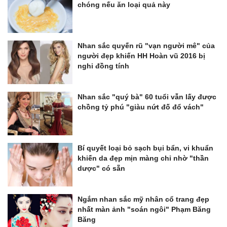
chóng nếu ăn loại quả này
Nhan sắc quyến rũ "vạn người mê" của
người đẹp khiến HH Hoàn vũ 2016 bị
nghi đồng tính
Nhan sắc "quý bà" 60 tuổi vẫn lấy được
chồng tỷ phú "giàu nứt đố đổ vách"
Bí quyết loại bỏ sạch bụi bẩn, vi khuẩn
khiến da đẹp mịn màng chỉ nhờ "thần
dược" có sẵn
Ngắm nhan sắc mỹ nhân cổ trang đẹp
nhất màn ảnh "soán ngôi" Phạm Băng
Băng