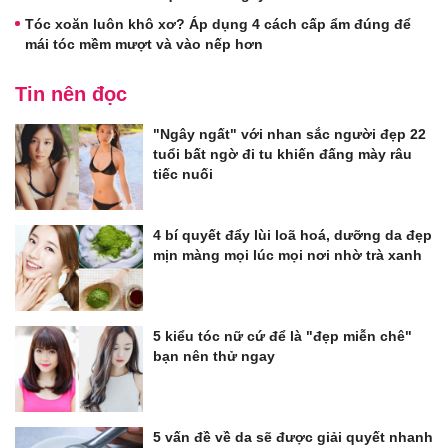
Tóc xoăn luôn khô xơ? Áp dụng 4 cách cấp ẩm đúng để
mái tóc mềm mượt và vào nếp hơn
Tin nên đọc
"Ngây ngất" với nhan sắc người đẹp 22
tuổi bất ngờ đi tu khiến đấng mày râu
tiếc nuối
4 bí quyết đẩy lùi loã hoá, dưỡng da đẹp
mịn màng mọi lúc mọi nơi nhờ trà xanh
5 kiểu tóc nữ cứ để là "đẹp miễn chê"
bạn nên thử ngay
5 vấn đề về da sẽ được giải quyết nhanh