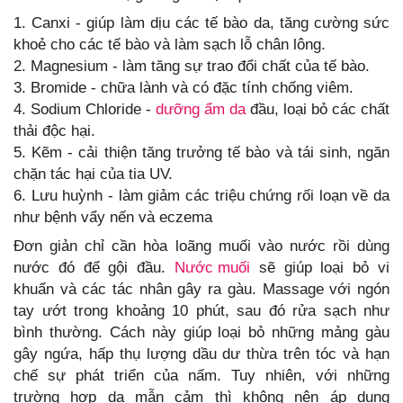
1. Canxi - giúp làm dịu các tế bào da, tăng cường sức
khoẻ cho các tế bào và làm sạch lỗ chân lông.
2. Magnesium - làm tăng sự trao đổi chất của tế bào.
3. Bromide - chữa lành và có đặc tính chống viêm.
4. Sodium Chloride -
dưỡng ẩm da
đầu, loại bỏ các chất
thải độc hại.
5. Kẽm - cải thiện tăng trưởng tế bào và tái sinh, ngăn
chặn tác hại của tia UV.
6. Lưu huỳnh - làm giảm các triệu chứng rối loạn về da
như bệnh vẩy nến và eczema
Đơn giản chỉ cần hòa loãng muối vào nước rồi dùng
nước đó để gội đầu.
Nước muối
sẽ giúp loại bỏ vi
khuẩn và các tác nhân gây ra gàu. Massage với ngón
tay ướt trong khoảng 10 phút, sau đó rửa sạch như
bình thường. Cách này giúp loại bỏ những mảng gàu
gây ngứa, hấp thụ lượng dầu dư thừa trên tóc và hạn
chế sự phát triển của nấm. Tuy nhiên, với những
trường hợp da mẫn cảm thì không nên áp dụng