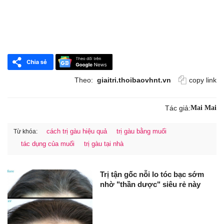
Theo:
giaitri.thoibaovhnt.vn
copy link
Tác giả:
Mai Mai
cách trị gàu hiệu quả
trị gàu bằng muối
Từ khóa:
tác dụng của muối
trị gàu tại nhà
Trị tận gốc nỗi lo tóc bạc sớm
nhờ "thần dược" siêu rẻ này