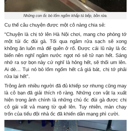
Những con ốc bò lổm ngổm khắp tủ bếp, bồn rửa.
Cụ thể câu chuyện được một cô nàng chia sẻ:
“Chuyện là chị tớ lên Hà Nội chơi, mang cho phòng tớ
một túi ốc đùi gà. Tối qua ngâm rửa sạch sẽ xong
không ăn luôn mà để quên ở rổ. Được cái lũ này là ốc
biển nên nghĩ ngâm nước ngọt nó sẽ tử nạn hết. Sáng
nhớ ra sợ bọn này cứ nghĩ là hỏng hết, sẽ thối um lên.
Ai dè… Tụi nó bò lổm ngổm hết cả giá bát, chị tớ phải
rửa lại hết”.
Trông ảnh nhiều người đã đủ khiếp sợ nhưng cũng may
là cô bạn đã giải thích rõ ràng. Những con vật lạ xuất
hiện trong ảnh chính là những chú ốc đùi gà được chị
cô gái vất vả mang từ quê lên. Tuy nhiên, màn chạy
trốn của tiểu đội nhà ốc đã khiến dân mạng phì cười.