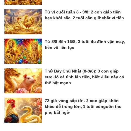
Tử vi cuối tuần 8 - 9/8: 2 con giáp tiền
bạc khởi sắc, 2 tuổi cần giữ chặt ví tiền
Từ 8/8 đến 16/8: 3 tuổi đu đỉnh vận may,
tiền về liên tục
Thứ Bảy,Chủ Nhật (8-9/8): 3 con giáp
cực đỏ cả tình lẫn tiền, biết điều này có
thể bật mạnh
72 giờ vàng sắp tới: 2 con giáp khôn
khéo dễ trúng lớn, 1 tuổi cónguồn thu
phụ bất ngờ