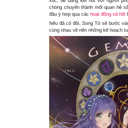
xúc, dễ dàng kết nối với người p
chóng chuyển thành mối quan hệ sâ
đầu ý hợp qua các
hoạt động xã hội
h
Nếu đã có đôi, Song Tử sẽ bước vào 
cùng nhau vẽ nên những kế hoạch tư