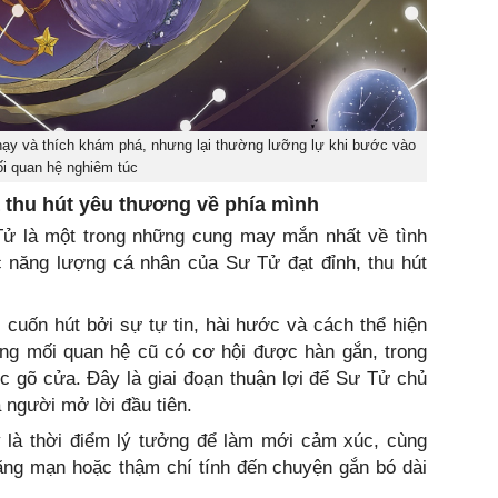
nhạy và thích khám phá, nhưng lại thường lưỡng lự khi bước vào
i quan hệ nghiêm túc
à thu hút yêu thương về phía mình
Tử là một trong những cung may mắn nhất về tình
c năng lượng cá nhân của Sư Tử đạt đỉnh, thu hút
cuốn hút bởi sự tự tin, hài hước và cách thể hiện
 mối quan hệ cũ có cơ hội được hàn gắn, trong
ục gõ cửa. Đây là giai đoạn thuận lợi để Sư Tử chủ
 người mở lời đầu tiên.
y là thời điểm lý tưởng để làm mới cảm xúc, cùng
lãng mạn hoặc thậm chí tính đến chuyện gắn bó dài