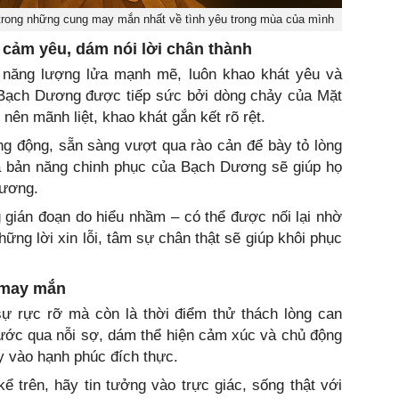
 trong những cung may mắn nhất về tình yêu trong mùa của mình
 cảm yêu, dám nói lời chân thành
năng lượng lửa mạnh mẽ, luôn khao khát yêu và
Bạch Dương được tiếp sức bởi dòng chảy của Mặt
nên mãnh liệt, khao khát gắn kết rõ rệt.
g động, sẵn sàng vượt qua rào cản để bày tỏ lòng
và bản năng chinh phục của Bạch Dương sẽ giúp họ
hương.
 gián đoạn do hiểu nhầm – có thể được nối lại nhờ
ng lời xin lỗi, tâm sự chân thật sẽ giúp khôi phục
ó may mắn
 rực rỡ mà còn là thời điểm thử thách lòng can
ước qua nỗi sợ, dám thể hiện cảm xúc và chủ động
y vào hạnh phúc đích thực.
 trên, hãy tin tưởng vào trực giác, sống thật với