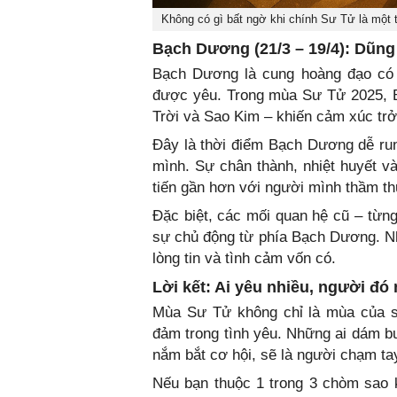
Không có gì bất ngờ khi chính Sư Tử là một
Bạch Dương (21/3 – 19/4): Dũng
Bạch Dương là cung hoàng đạo có 
được yêu. Trong mùa Sư Tử 2025, 
Trời và Sao Kim – khiến cảm xúc trở 
Đây là thời điểm Bạch Dương dễ run
mình. Sự chân thành, nhiệt huyết 
tiến gần hơn với người mình thầm t
Đặc biệt, các mối quan hệ cũ – từng
sự chủ động từ phía Bạch Dương. Nhữ
lòng tin và tình cảm vốn có.
Lời kết: Ai yêu nhiều, người đ
Mùa Sư Tử không chỉ là mùa của sự
đảm trong tình yêu. Những ai dám b
nắm bắt cơ hội, sẽ là người chạm ta
Nếu bạn thuộc 1 trong 3 chòm sao kể