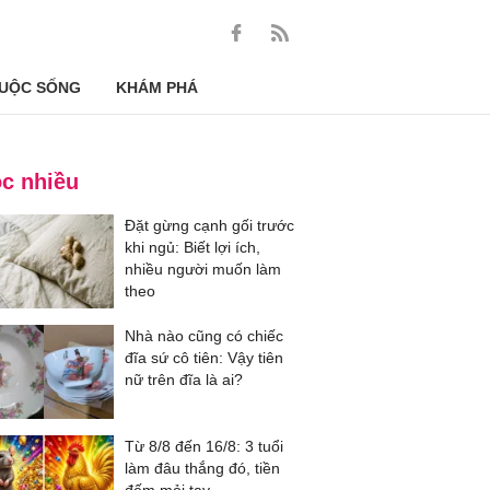
UỘC SỐNG
KHÁM PHÁ
c nhiều
Đặt gừng cạnh gối trước
khi ngủ: Biết lợi ích,
nhiều người muốn làm
theo
Nhà nào cũng có chiếc
đĩa sứ cô tiên: Vậy tiên
nữ trên đĩa là ai?
Từ 8/8 đến 16/8: 3 tuổi
làm đâu thắng đó, tiền