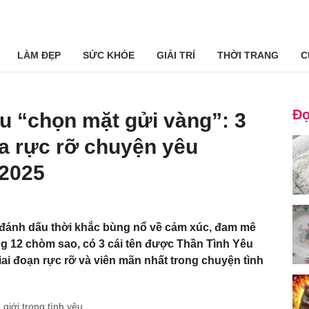
LÀM ĐẸP
SỨC KHỎE
GIẢI TRÍ
THỜI TRANG
C
Đọ
u “chọn mặt gửi vàng”: 3
a rực rỡ chuyện yêu
2025
đánh dấu thời khắc bùng nổ về cảm xúc, đam mê
ng 12 chòm sao, có 3 cái tên được Thần Tình Yêu
iai đoạn rực rỡ và viên mãn nhất trong chuyện tình
giới trong tình yêu