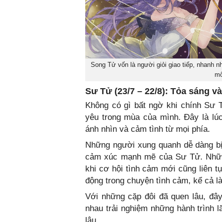
Song Tử vốn là người giỏi giao tiếp, nhanh 
mố
Sư Tử (23/7 – 22/8): Tỏa sáng v
Không có gì bất ngờ khi chính Sư 
yêu trong mùa của mình. Đây là lú
ánh nhìn và cảm tình từ mọi phía.
Những người xung quanh dễ dàng bị 
cảm xúc mạnh mẽ của Sư Tử. Những
khi cơ hội tình cảm mới cũng liên t
động trong chuyện tình cảm, kể cả là
Với những cặp đôi đã quen lâu, đâ
nhau trải nghiệm những hành trình 
lâu.