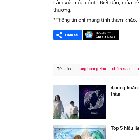
cảm xúc của mình. Biết đâu, mùa hè 
thương.
*Thông tin chỉ mang tính tham khảo
cung hoàng đạo
chòm sao
T
Từ khóa:
FaceBook
4 cung hoàn
thân
Top 5 hiểu l