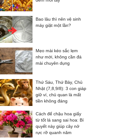
đếm mỏi tay
Bao lâu thì nên vệ sinh
máy giặt một lần?
Mẹo mài kéo sắc lẹm
như mới, không cần đá
mài chuyên dụng
Thứ Sáu, Thứ Bảy, Chủ
Nhật (7,8,9/8): 3 con giáp
giữ ví, chủ quan là mất
tiền không đáng
Cách để chậu hoa giấy
từ tốt lá sang sai hoa: Bí
quyết này giúp cây nở
rực rỡ quanh năm