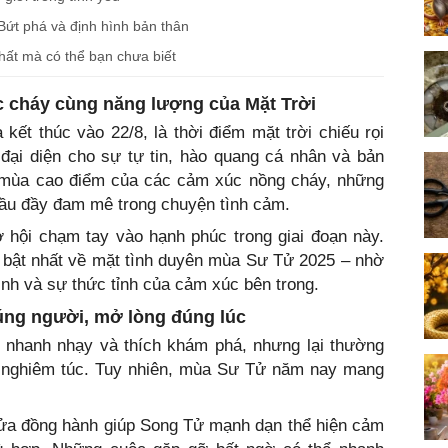
Bứt phá và định hình bản thân
hất mà có thể bạn chưa biết
ực cháy cùng năng lượng của Mặt Trời
ết thúc vào 22/8, là thời điểm mặt trời chiếu rọi
ại diện cho sự tự tin, hào quang cá nhân và bản
là mùa cao điểm của các cảm xúc nồng cháy, những
đầu đầy đam mê trong chuyện tình cảm.
ơ hội chạm tay vào hạnh phúc trong giai đoạn này.
 bật nhất về mặt tình duyên mùa Sư Tử 2025 – nhờ
inh và sự thức tỉnh của cảm xúc bên trong.
đúng người, mở lòng đúng lúc
, nhanh nhạy và thích khám phá, nhưng lại thường
 nghiêm túc. Tuy nhiên, mùa Sư Tử năm nay mang
 lửa đồng hành giúp Song Tử mạnh dạn thể hiện cảm