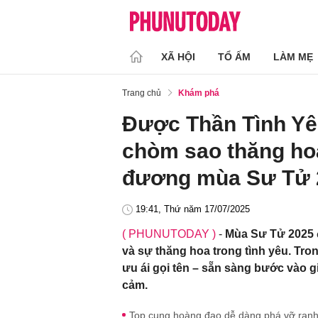
XÃ HỘI
TỔ ẤM
LÀM MẸ
Trang chủ
Khám phá
Được Thần Tình Yê
chòm sao thăng ho
đương mùa Sư Tử 
19:41, Thứ năm 17/07/2025
( PHUNUTODAY )
-
Mùa Sư Tử 2025 
và sự thăng hoa trong tình yêu. Tro
ưu ái gọi tên – sẵn sàng bước vào g
cảm.
Top cung hoàng đạo dễ dàng phá vỡ ranh 