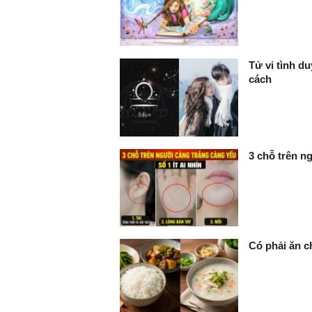
Tử vi tình d
cách
3 chỗ trên ng
Có phải ăn c