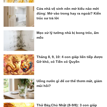
Cửa nhà vệ sinh nên mở kiểu nào mới
đúng: Mở vào trong hay ra ngoài? Kiến
trúc sư trả lời
Mẹo xử lý tường nhà bị bong tróc, ẩm
mốc
Tháng 8, 9, 10: 4 con giáp liên tiếp được
Gỡ khó, có Tiền có Quyền
Uống nước gì để cơ thể thơm mát, giảm
mùi hôi?
Thứ Bảy,Chủ Nhật (8-9/8): 3 con giáp