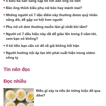
5 kiểu bà sẵn sàng cặp kè với đàn ông có tiền
Đàn ông thích kiểu phụ nữ béo hay mảnh mai?
Những người có 7 đặc điểm này thường được quý nhân
nâng đỡ, dễ gặp cơ hội hơn người
Phụ nữ cô đơn thường muốn làm gì nhất khi tắm?
Người có 7 dấu hiệu này rất dễ giàu lên trong 3 năm tới,
xem bạn có không?
4 hũ tiền bạn cần có để về già không hối hận
Người hướng nội áp lực khi phải xuất hiện trong video
công ty
Tin nên đọc
Đọc nhiều
Điều gì xảy ra nếu ăn trứng luộc để qua
đêm?