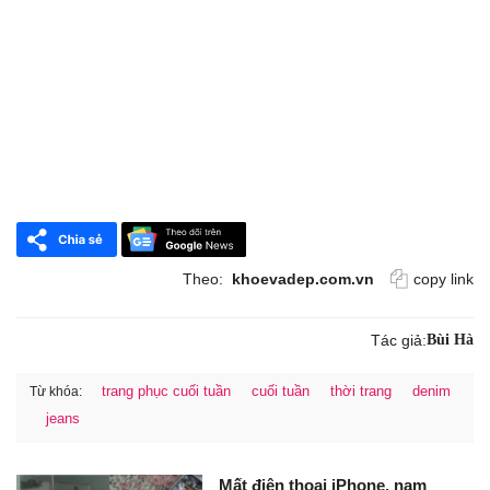
Theo:
khoevadep.com.vn
copy link
Tác giả:
Bùi Hà
trang phục cuối tuần
cuối tuần
thời trang
denim
Từ khóa:
jeans
Mất điện thoại iPhone, nam