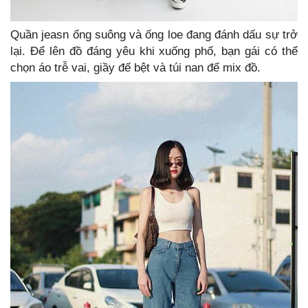
Quần jeasn ống suông và ống loe đang đánh dấu sự trở
lại. Để lên đồ đáng yêu khi xuống phố, bạn gái có thể
chọn áo trễ vai, giầy đế bệt và túi nan để mix đồ.