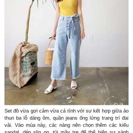
Set đồ vừa gợi cảm vừa cá tính với sự kết hợp giữa áo
thun ba lỗ dáng ôm, quần jeans ống lửng trang trí đai
vải. Vào mùa này, các nàng nên chọn thêm các kiểu
sandal, dép slip on, túi mây tre để thể hiện sự sành