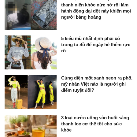
thanh niên khóc nức nở rồi làm
hành động dại dột này khiến mọi
người bàng hoàng
5 kiểu mũ nhất định phải có
trong tủ đồ để ngày hè thêm rực
rỡ
Cùng diện mốt xanh neon ra phố,
mỹ nhân Việt nào là người ghi
điểm tuyệt đối?
3 loại nước uống vào buổi sáng
thanh lọc cơ thể tốt cho sức
khỏe