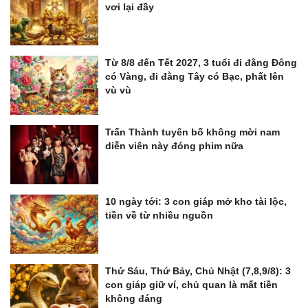
vơi lại đầy
Từ 8/8 đến Tết 2027, 3 tuổi đi đằng Đông
có Vàng, đi đằng Tây có Bạc, phất lên
vù vù
Trấn Thành tuyên bố không mời nam
diễn viên này đóng phim nữa
10 ngày tới: 3 con giáp mở kho tài lộc,
tiền về từ nhiều nguồn
Thứ Sáu, Thứ Bảy, Chủ Nhật (7,8,9/8): 3
con giáp giữ ví, chủ quan là mất tiền
không đáng