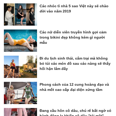
Các nhóc tì nhà 5 sao Việt này sẽ chào
đời vào năm 2019
Các nữ diễn viên truyền hình gợi cảm
trong bikini đẹp không kém gì người
mẫu
Đi du lịch sinh thái, cắm trại mà không
bỏ túi các món đồ sau các nàng sẽ thấy
hối hận lắm đấy
Phong cách của 12 cung hoàng đạo và
nhà mốt cao cấp đại diện xứng tầm
Đang cầu hôn cô dâu, chú rể bất ngờ có
hành động lạ khiến cô dâu "tái mặt",