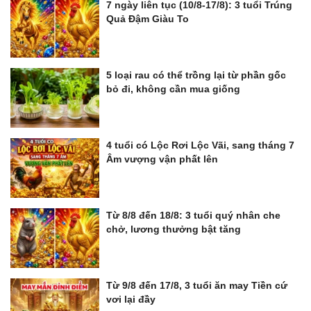
7 ngày liên tục (10/8-17/8): 3 tuổi Trúng
Quả Đậm Giàu To
5 loại rau có thể trồng lại từ phần gốc
bỏ đi, không cần mua giống
4 tuổi có Lộc Rơi Lộc Vãi, sang tháng 7
Âm vượng vận phất lên
Từ 8/8 đến 18/8: 3 tuổi quý nhân che
chở, lương thưởng bật tăng
Từ 9/8 đến 17/8, 3 tuổi ăn may Tiền cứ
vơi lại đầy