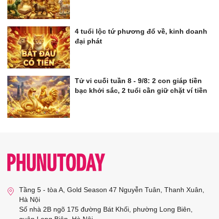
4 tuổi lộc tứ phương đổ về, kinh doanh
đại phát
Tử vi cuối tuần 8 - 9/8: 2 con giáp tiền
bạc khởi sắc, 2 tuổi cần giữ chặt ví tiền
Tầng 5 - tòa A, Gold Season 47 Nguyễn Tuân, Thanh Xuân,
Hà Nội
Số nhà 2B ngõ 175 đường Bát Khối, phường Long Biên,
quận Long Biên, Hà Nội