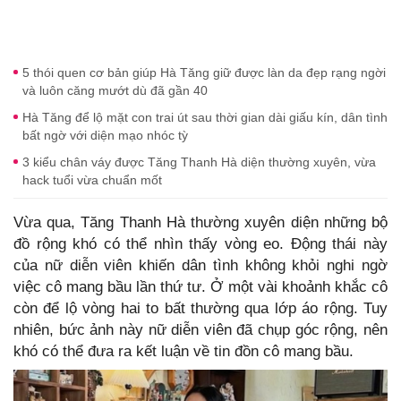
5 thói quen cơ bản giúp Hà Tăng giữ được làn da đẹp rạng ngời
và luôn căng mướt dù đã gần 40
Hà Tăng để lộ mặt con trai út sau thời gian dài giấu kín, dân tình
bất ngờ với diện mạo nhóc tỳ
3 kiểu chân váy được Tăng Thanh Hà diện thường xuyên, vừa
hack tuổi vừa chuẩn mốt
Vừa qua, Tăng Thanh Hà thường xuyên diện những bộ
đồ rộng khó có thể nhìn thấy vòng eo. Động thái này
của nữ diễn viên khiến dân tình không khỏi nghi ngờ
việc cô mang bầu lần thứ tư. Ở một vài khoảnh khắc cô
còn để lộ vòng hai to bất thường qua lớp áo rộng. Tuy
nhiên, bức ảnh này nữ diễn viên đã chụp góc rộng, nên
khó có thể đưa ra kết luận về tin đồn cô mang bầu.