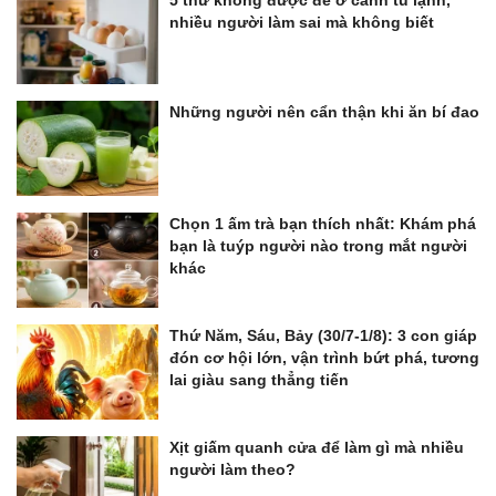
5 thứ không được để ở cánh tủ lạnh,
nhiều người làm sai mà không biết
Những người nên cẩn thận khi ăn bí đao
Chọn 1 ấm trà bạn thích nhất: Khám phá
bạn là tuýp người nào trong mắt người
khác
Thứ Năm, Sáu, Bảy (30/7-1/8): 3 con giáp
đón cơ hội lớn, vận trình bứt phá, tương
lai giàu sang thẳng tiến
Xịt giấm quanh cửa để làm gì mà nhiều
người làm theo?