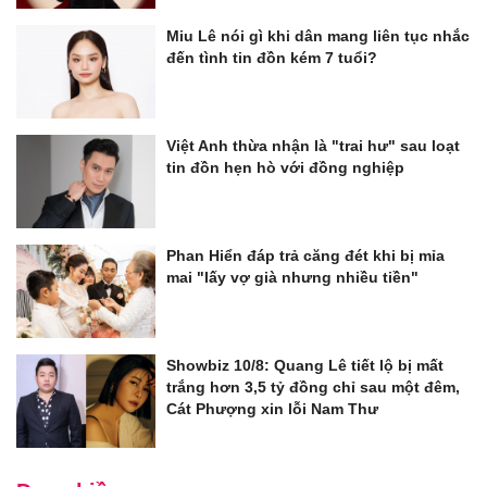
Miu Lê nói gì khi dân mang liên tục nhắc
đến tình tin đồn kém 7 tuổi?
Việt Anh thừa nhận là "trai hư" sau loạt
tin đồn hẹn hò với đồng nghiệp
Phan Hiển đáp trả căng đét khi bị mỉa
mai "lấy vợ già nhưng nhiều tiền"
Showbiz 10/8: Quang Lê tiết lộ bị mất
trắng hơn 3,5 tỷ đồng chỉ sau một đêm,
Cát Phượng xin lỗi Nam Thư