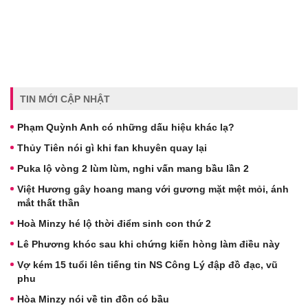
TIN MỚI CẬP NHẬT
Phạm Quỳnh Anh có những dấu hiệu khác lạ?
Thủy Tiên nói gì khi fan khuyên quay lại
Puka lộ vòng 2 lùm lùm, nghi vấn mang bầu lần 2
Việt Hương gây hoang mang với gương mặt mệt mỏi, ánh
mắt thất thần
Hoà Minzy hé lộ thời điểm sinh con thứ 2
Lê Phương khóc sau khi chứng kiến hòng làm điều này
Vợ kém 15 tuổi lên tiếng tin NS Công Lý đập đồ đạc, vũ
phu
Hòa Minzy nói về tin đồn có bầu