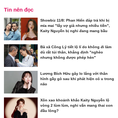
Tin nên đọc
Showbiz 11/8: Phan Hiển đáp trả khi bị
mỉa mai "lấy vợ già nhưng nhiều tiền",
Kaity Nguyễn bị nghi đang mang bầu
Bà xã Công Lý tiết lộ lí do không đi làm
dù rất tủi thân, khẳng định "nghèo
nhưng không được phép hèn"
Lương Bích Hữu gây lo lắng với thân
hình gầy gò sau khi phát hiện có u trong
não
Xôn xao khoảnh khắc Kaity Nguyễn lộ
vòng 2 lùm lùm, nghi vấn mang thai con
đầu lòng?