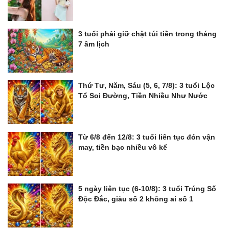
3 tuổi phải giữ chặt túi tiền trong tháng
7 âm lịch
Thứ Tư, Năm, Sáu (5, 6, 7/8): 3 tuổi Lộc
Tổ Soi Đường, Tiền Nhiều Như Nước
Từ 6/8 đến 12/8: 3 tuổi liên tục đón vận
may, tiền bạc nhiều vô kể
5 ngày liên tục (6-10/8): 3 tuổi Trúng Số
Độc Đắc, giàu số 2 không ai số 1