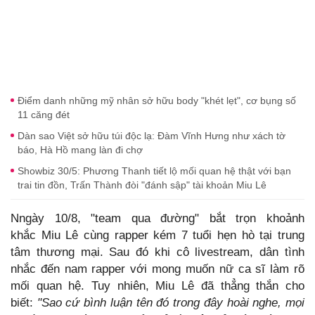
Điểm danh những mỹ nhân sở hữu body "khét lẹt", cơ bụng số
11 căng đét
Dàn sao Việt sở hữu túi độc lạ: Đàm Vĩnh Hưng như xách tờ
báo, Hà Hồ mang làn đi chợ
Showbiz 30/5: Phương Thanh tiết lộ mối quan hệ thật với bạn
trai tin đồn, Trấn Thành đòi "đánh sập" tài khoản Miu Lê
Nngày 10/8, "team qua đường" bắt trọn khoảnh
khắc Miu Lê cùng rapper kém 7 tuổi hẹn hò tại trung
tâm thương mại. Sau đó khi cô livestream, dân tình
nhắc đến nam rapper với mong muốn nữ ca sĩ làm rõ
mối quan hệ. Tuy nhiên, Miu Lê đã thẳng thắn cho
biết:
"Sao cứ bình luận tên đó trong đây hoài nghe, mọi