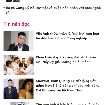
tình cảm
Bà xã Công Lý nói sự thật về cuộc hôn nhân với nam nghệ
sĩ
Tin nên đọc
Việt Anh thừa nhận là "trai hư" sau loạt
tin đồn hẹn hò với đồng nghiệp
Phan Hiển đáp trả căng đét khi bị mỉa
mai "lấy vợ già nhưng nhiều tiền"
Showbiz 10/8: Quang Lê tiết lộ bị mất
trắng hơn 3,5 tỷ đồng chỉ sau một đêm,
Cát Phượng xin lỗi Nam Thư
Xôn xao ảnh Á hậu Kiều Loan xuất hiện