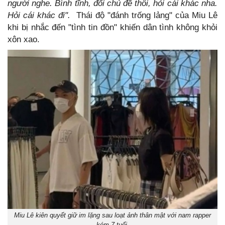
người nghe. Bình tĩnh, đổi chủ đề thôi, hỏi cái khác nha.
Hỏi cái khác đi".
Thái độ "đánh trống lảng" của Miu Lê
khi bị nhắc đến "tình tin đồn" khiến dân tình không khỏi
xôn xao.
Miu Lê kiên quyết giữ im lặng sau loạt ảnh thân mật với nam rapper
kém 7 tuổi.