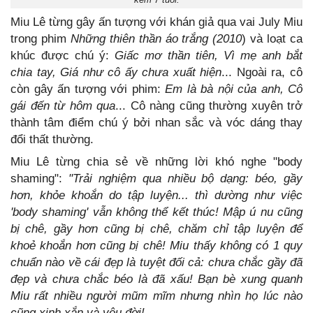
Miu Lê từng gây ấn tượng với khán giả qua vai July Miu
trong phim
Những thiên thần áo trắng (2010
) và loạt ca
khúc được chú ý:
Giấc mơ thần tiên, Vì mẹ anh bắt
chia tay, Giá như cô ấy chưa xuất hiện
... Ngoài ra, cô
còn gây ấn tượng với phim:
Em là bà nội của anh, Cô
gái đến từ hôm qua
... Cô nàng cũng thường xuyên trở
thành tâm điểm chú ý bởi nhan sắc và vóc dáng thay
đổi thất thường.
Miu Lê từng chia sẻ về những lời khó nghe "body
shaming":
"Trải nghiệm qua nhiều bộ dạng: béo, gầy
hơn, khỏe khoắn do tập luyện... thì dường như việc
'body shaming' vẫn không thể kết thúc! Mập ú nu cũng
bị chê, gầy hơn cũng bị chê, chăm chỉ tập luyện để
khoẻ khoắn hơn cũng bị chê! Miu thấy không có 1 quy
chuẩn nào về cái đẹp là tuyệt đối cả: chưa chắc gầy đã
đẹp và chưa chắc béo là đã xấu! Bạn bè xung quanh
Miu rất nhiều người mũm mĩm nhưng nhìn họ lúc nào
cũng xinh xắn và yêu đời!