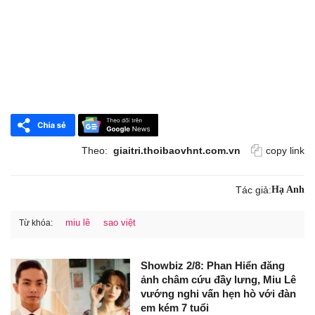
Theo:
giaitri.thoibaovhnt.com.vn
copy link
Tác giả:
Hạ Anh
miu lê
sao việt
Từ khóa:
Showbiz 2/8: Phan Hiển đăng
ảnh châm cứu đầy lưng, Miu Lê
vướng nghi vấn hẹn hò với đàn
em kém 7 tuổi