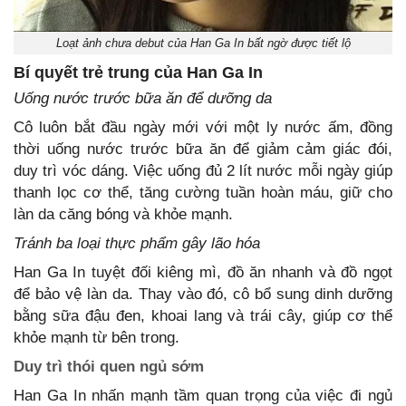
Loạt ảnh chưa debut của Han Ga In bất ngờ được tiết lộ
Bí quyết trẻ trung của Han Ga In
Uống nước trước bữa ăn để dưỡng da
Cô luôn bắt đầu ngày mới với một ly nước ấm, đồng
thời uống nước trước bữa ăn để giảm cảm giác đói,
duy trì vóc dáng. Việc uống đủ 2 lít nước mỗi ngày giúp
thanh lọc cơ thể, tăng cường tuần hoàn máu, giữ cho
làn da căng bóng và khỏe mạnh.
Tránh ba loại thực phẩm gây lão hóa
Han Ga In tuyệt đối kiêng mì, đồ ăn nhanh và đồ ngọt
để bảo vệ làn da. Thay vào đó, cô bổ sung dinh dưỡng
bằng sữa đậu đen, khoai lang và trái cây, giúp cơ thể
khỏe mạnh từ bên trong.
Duy trì thói quen ngủ sớm
Han Ga In nhấn mạnh tầm quan trọng của việc đi ngủ