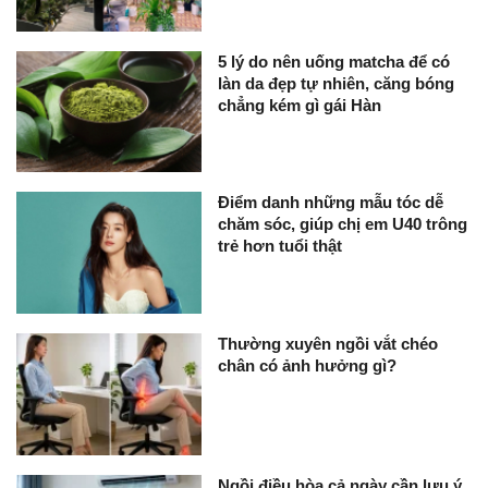
5 lý do nên uống matcha để có
làn da đẹp tự nhiên, căng bóng
chẳng kém gì gái Hàn
Điểm danh những mẫu tóc dễ
chăm sóc, giúp chị em U40 trông
trẻ hơn tuổi thật
Thường xuyên ngồi vắt chéo
chân có ảnh hưởng gì?
Ngồi điều hòa cả ngày cần lưu ý