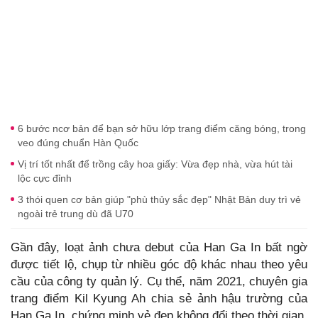
6 bước ncơ bản để bạn sở hữu lớp trang điểm căng bóng, trong
veo đúng chuẩn Hàn Quốc
Vị trí tốt nhất để trồng cây hoa giấy: Vừa đẹp nhà, vừa hút tài
lộc cực đỉnh
3 thói quen cơ bản giúp "phù thủy sắc đẹp" Nhật Bản duy trì vẻ
ngoài trẻ trung dù đã U70
Gần đây, loạt ảnh chưa debut của Han Ga In bất ngờ
được tiết lộ, chụp từ nhiều góc độ khác nhau theo yêu
cầu của công ty quản lý. Cụ thể, năm 2021, chuyên gia
trang điểm Kil Kyung Ah chia sẻ ảnh hậu trường của
Han Ga In, chứng minh vẻ đẹp không đổi theo thời gian.