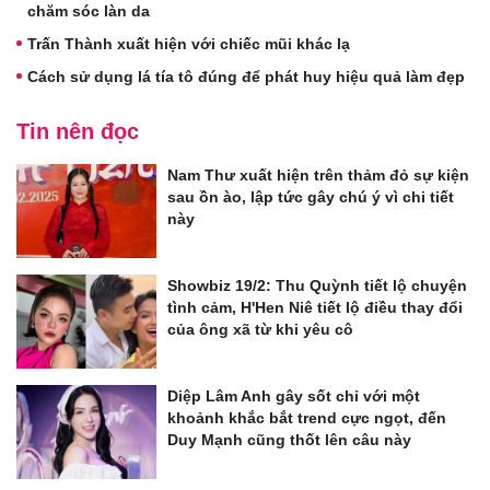
chăm sóc làn da
Trấn Thành xuất hiện với chiếc mũi khác lạ
Cách sử dụng lá tía tô đúng để phát huy hiệu quả làm đẹp
Tin nên đọc
Nam Thư xuất hiện trên thảm đỏ sự kiện
sau ồn ào, lập tức gây chú ý vì chi tiết
này
Showbiz 19/2: Thu Quỳnh tiết lộ chuyện
tình cảm, H'Hen Niê tiết lộ điều thay đổi
của ông xã từ khi yêu cô
Diệp Lâm Anh gây sốt chỉ với một
khoảnh khắc bắt trend cực ngọt, đến
Duy Mạnh cũng thốt lên câu này