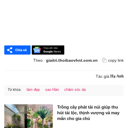
Theo:
giaitri.thoibaovhnt.com.vn
copy link
Tác giả:
Hạ Anh
làm đẹp
sao Hàn
chăm sóc da
Từ khóa:
Trồng cây phát tài núi giúp thu
hút tài lộc, thịnh vượng và may
mắn cho gia chủ