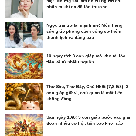
mặt: Những sai lầm nhiều người chỉ
nhận ra khi da đã tổn thương
Ngọc trai trở lại mạnh mẽ: Món trang
sức giúp phong cách công sở thêm
thanh lịch và đẳng cấp
10 ngày tới: 3 con giáp mở kho tài lộc,
tiền về từ nhiều nguồn
Thứ Sáu, Thứ Bảy, Chủ Nhật (7,8,9/8): 3
con giáp giữ ví, chủ quan là mất tiền
không đáng
Sau ngày 10/8: 3 con giáp bước vào giai
đoạn nhiều cơ hội, tiền bạc khởi sắc