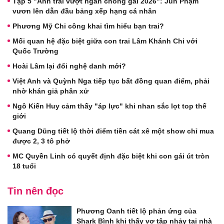
Tập 5 "Anh trai vượt ngàn chông gai 2026": Jun Phạm
vươn lên dẫn đầu bảng xếp hạng cá nhân
Phương Mỹ Chi công khai tìm hiểu bạn trai?
Mối quan hệ đặc biệt giữa con trai Lâm Khánh Chi với
Quốc Trường
Hoài Lâm lại đổi nghệ danh mới?
Việt Anh và Quỳnh Nga tiếp tục bất đồng quan điểm, phải
nhờ khán giả phân xử
Ngô Kiến Huy cảm thấy "áp lực" khi nhan sắc lọt top thế
giới
Quang Dũng tiết lộ thời điểm tiền cát xê một show chỉ mua
được 2, 3 tô phở
MC Quyền Linh có quyết định đặc biệt khi con gái út tròn
18 tuổi
Tin nên đọc
Phương Oanh tiết lộ phản ứng của
Shark Bình khi thấy vợ tập nhảy tại nhà