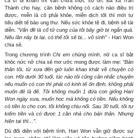
ca sĩ đi khám thì vẫn chưa thực sự ổn. Bà xã Trấn
Thành cho hay, căn bệnh không có cách nào điều trị
được, miễn là cô phải khỏe, miễn dịch tốt thì mới tự
tiêu diệt tế bào ung thư. Nếu sức khỏe tệ đi, bệnh sẽ tái
diễn.
"Vấn đề là cổ tử cung của tôi bây giờ bị ngắn quá.
Nếu lần này bị lại, có thể tôi sẽ bị... vô sinh"
- Hari Won
chia sẻ.
Trong chương trình
Chị em chúng mình
, nữ ca sĩ bật
khóc nức nở chia sẻ mơ ước mong được làm mẹ:
"Bản
thân tôi, từ xưa đến giờ luôn khao khát về chuyện có
con. Hồi dưới 30 tuổi, lúc nào tôi cũng cân nhắc chuyện
nếu muốn có con thì phải có kinh tế ổn định, không phải
muốn đẻ là đẻ. Tôi không muốn 1 đứa con giống Hari
Won ngày xưa, muốn học mà không có tiền. Nếu không
có tiền lo cho con, tôi không chịu nổi. Sau 30 tuổi, tôi tự
kiếm tiền và có được 1 căn nhà cho bản thân. Nhưng
hiện tại thì...".
Dù đối diện với bệnh tình, Hari Won vẫn giữ được sự