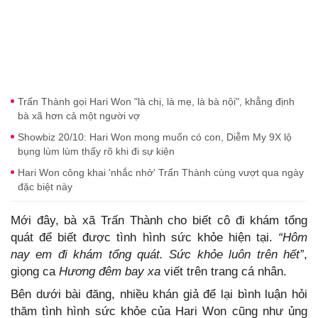
Trấn Thành gọi Hari Won "là chị, là mẹ, là bà nội", khẳng định
bà xã hơn cả một người vợ
Showbiz 20/10: Hari Won mong muốn có con, Diễm My 9X lộ
bụng lùm lùm thấy rõ khi đi sự kiện
Hari Won công khai 'nhắc nhở' Trấn Thành cùng vượt qua ngày
đặc biệt này
Mới đây, bà xã Trấn Thành cho biết cô đi khám tổng
quát để biết được tình hình sức khỏe hiện tại.
“Hôm
nay em đi khám tổng quát. Sức khỏe luôn trên hết”
,
giọng ca
Hương đêm bay xa
viết trên trang cá nhân.
Bên dưới bài đăng, nhiều khán giả để lại bình luận hỏi
thăm tình hình sức khỏe của Hari Won cũng như ủng