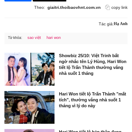
Theo:
giaitri.thoibaovhnt.com.vn
copy link
Tác giả:
Hạ Anh
sao việt
hari won
Từ khóa:
Showbiz 25/10: Việt Trinh bất
ngờ nhắc tên Lý Hùng, Hari Won
tiết lộ Trấn Thành thường vắng
nhà suốt 1 tháng
Hari Won tiết lộ Trấn Thành "mất
tích", thường vắng nhà suốt 1
tháng vì lý do này
Hari Won tiết lộ bản thân đang