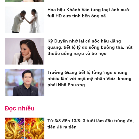
Hoa hậu Khánh Vân tung loạt ảnh cưới
full HD cực tình bên ông xã
Kỳ Duyên nhớ lại cú sốc hậu đăng
quang, tiết lộ lý do sống buông thả, hút
thuốc uống rượu và bỏ học
Trường Giang tiết lộ từng 'ngủ chung
nhiều lần' với một mỹ nhân Vbiz, không
phải Nhã Phương
Đọc nhiều
Từ 3/8 đến 13/8: 3 tuổi làm đâu trúng đó,
tiền đẻ ra tiền