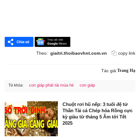
Theo:
giaitri.thoibaovhnt.com.vn
copy link
Tác giả:
Trang Hạ
con giáp phát tài mùa hè
con giáp
Từ khóa:
Chuột rơi hũ nếp: 3 tuổi đệ tử
Thần Tài cá Chép hóa Rồng cực
kỳ giàu từ tháng 5 Âm tới Tết
2025