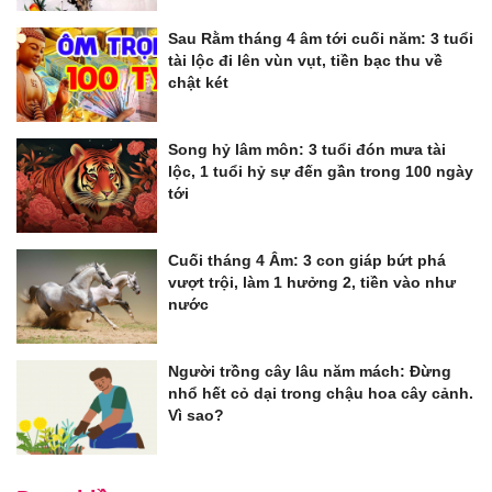
Sau Rằm tháng 4 âm tới cuối năm: 3 tuổi
tài lộc đi lên vùn vụt, tiền bạc thu về
chật két
Song hỷ lâm môn: 3 tuổi đón mưa tài
lộc, 1 tuổi hỷ sự đến gần trong 100 ngày
tới
Cuối tháng 4 Âm: 3 con giáp bứt phá
vượt trội, làm 1 hưởng 2, tiền vào như
nước
Người trồng cây lâu năm mách: Đừng
nhổ hết cỏ dại trong chậu hoa cây cảnh.
Vì sao?