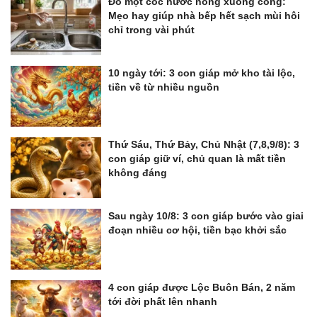
Đổ một cốc nước nóng xuống cống:
Mẹo hay giúp nhà bếp hết sạch mùi hôi
chỉ trong vài phút
10 ngày tới: 3 con giáp mở kho tài lộc,
tiền về từ nhiều nguồn
Thứ Sáu, Thứ Bảy, Chủ Nhật (7,8,9/8): 3
con giáp giữ ví, chủ quan là mất tiền
không đáng
Sau ngày 10/8: 3 con giáp bước vào giai
đoạn nhiều cơ hội, tiền bạc khởi sắc
4 con giáp được Lộc Buôn Bán, 2 năm
tới đời phất lên nhanh