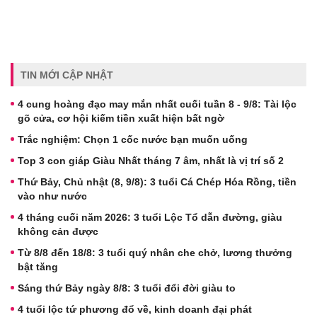
TIN MỚI CẬP NHẬT
4 cung hoàng đạo may mắn nhất cuối tuần 8 - 9/8: Tài lộc
gõ cửa, cơ hội kiếm tiền xuất hiện bất ngờ
Trắc nghiệm: Chọn 1 cốc nước bạn muốn uống
Top 3 con giáp Giàu Nhất tháng 7 âm, nhất là vị trí số 2
Thứ Bảy, Chủ nhật (8, 9/8): 3 tuổi Cá Chép Hóa Rồng, tiền
vào như nước
4 tháng cuối năm 2026: 3 tuổi Lộc Tổ dẫn đường, giàu
không cản được
Từ 8/8 đến 18/8: 3 tuổi quý nhân che chở, lương thưởng
bật tăng
Sáng thứ Bảy ngày 8/8: 3 tuổi đổi đời giàu to
4 tuổi lộc tứ phương đổ về, kinh doanh đại phát