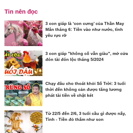
Tin nên đọc
3 con giáp là ‘con cưng’ của Thần May
Mắn tháng 6: Tiền vào như nước, tình
yêu rực rỡ
3 con giáp "không cố vẫn giàu", mở cửa
đón tài đón lộc tháng 5/2024
Chạy đâu cho thoát khỏi Số Trời: 3 tuổi
thời đến không cản được tăng lương
phát tài tiền về chật két
Từ 22/5 đến 2/6, 3 tuổi cầu gì được nấy,
Tình - Tiền đỏ thắm như son