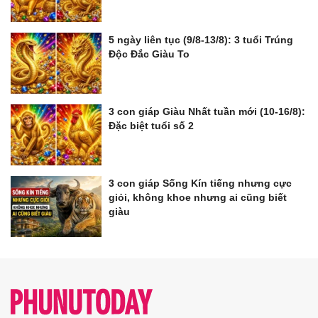
5 ngày liên tục (9/8-13/8): 3 tuổi Trúng
Độc Đắc Giàu To
3 con giáp Giàu Nhất tuần mới (10-16/8):
Đặc biệt tuổi số 2
3 con giáp Sống Kín tiếng nhưng cực
giỏi, không khoe nhưng ai cũng biết
giàu