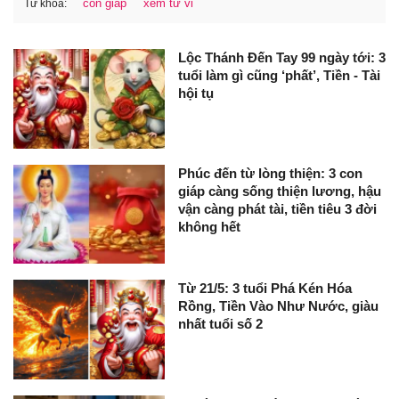
con giáp
xem tử vi
Từ khóa:
Lộc Thánh Đến Tay 99 ngày tới: 3
tuổi làm gì cũng ‘phất’, Tiền - Tài
hội tụ
Phúc đến từ lòng thiện: 3 con
giáp càng sống thiện lương, hậu
vận càng phát tài, tiền tiêu 3 đời
không hết
Từ 21/5: 3 tuổi Phá Kén Hóa
Rồng, Tiền Vào Như Nước, giàu
nhất tuổi số 2