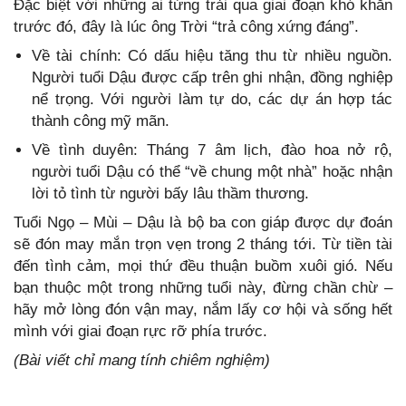
Đặc biệt với những ai từng trải qua giai đoạn khó khăn
trước đó, đây là lúc ông Trời “trả công xứng đáng”.
Về tài chính: Có dấu hiệu tăng thu từ nhiều nguồn.
Người tuổi Dậu được cấp trên ghi nhận, đồng nghiệp
nể trọng. Với người làm tự do, các dự án hợp tác
thành công mỹ mãn.
Về tình duyên: Tháng 7 âm lịch, đào hoa nở rộ,
người tuổi Dậu có thể “về chung một nhà” hoặc nhận
lời tỏ tình từ người bấy lâu thầm thương.
Tuổi Ngọ – Mùi – Dậu là bộ ba con giáp được dự đoán
sẽ đón may mắn trọn vẹn trong 2 tháng tới. Từ tiền tài
đến tình cảm, mọi thứ đều thuận buồm xuôi gió. Nếu
bạn thuộc một trong những tuổi này, đừng chần chừ –
hãy mở lòng đón vận may, nắm lấy cơ hội và sống hết
mình với giai đoạn rực rỡ phía trước.
(Bài viết chỉ mang tính chiêm nghiệm)