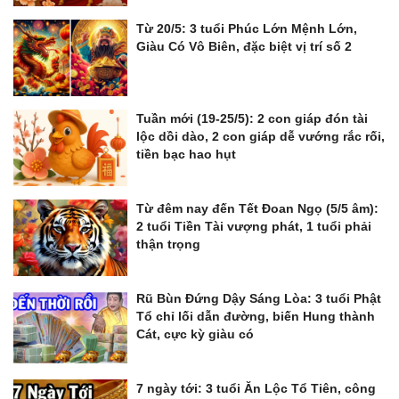
Từ 20/5: 3 tuổi Phúc Lớn Mệnh Lớn,
Giàu Có Vô Biên, đặc biệt vị trí số 2
Tuần mới (19-25/5): 2 con giáp đón tài
lộc dồi dào, 2 con giáp dễ vướng rắc rối,
tiền bạc hao hụt
Từ đêm nay đến Tết Đoan Ngọ (5/5 âm):
2 tuổi Tiền Tài vượng phát, 1 tuổi phải
thận trọng
Rũ Bùn Đứng Dậy Sáng Lòa: 3 tuổi Phật
Tổ chỉ lối dẫn đường, biến Hung thành
Cát, cực kỳ giàu có
7 ngày tới: 3 tuổi Ăn Lộc Tổ Tiên, công