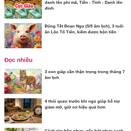
danh lên phi mã, Tiền - Tình - Danh lên
đỉnh
Đúng Tết Đoan Ngọ (5/5 âm lịch), 3 tuổi
ăn Lộc Tổ Tiên, kiếm được bộn tiền
Đọc nhiều
3 con giáp cần thận trọng trong tháng 7
âm lịch
4 thói quen trước khi ngủ giúp hỗ trợ
giảm mỡ, giữ cơ hiệu quả hơn
Cách rửa hộp nhựa, cốc bát nhựa sạch