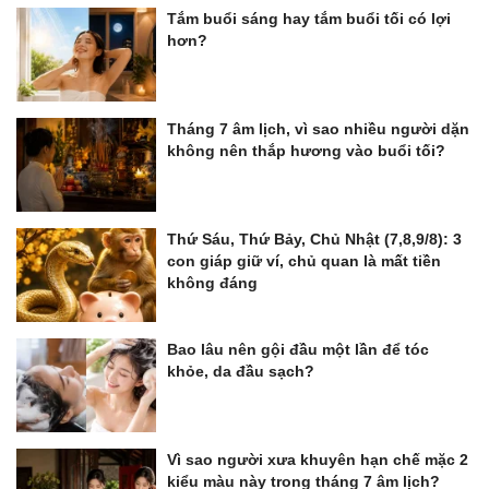
Tắm buổi sáng hay tắm buổi tối có lợi
hơn?
Tháng 7 âm lịch, vì sao nhiều người dặn
không nên thắp hương vào buổi tối?
Thứ Sáu, Thứ Bảy, Chủ Nhật (7,8,9/8): 3
con giáp giữ ví, chủ quan là mất tiền
không đáng
Bao lâu nên gội đầu một lần để tóc
khỏe, da đầu sạch?
Vì sao người xưa khuyên hạn chế mặc 2
kiểu màu này trong tháng 7 âm lịch?