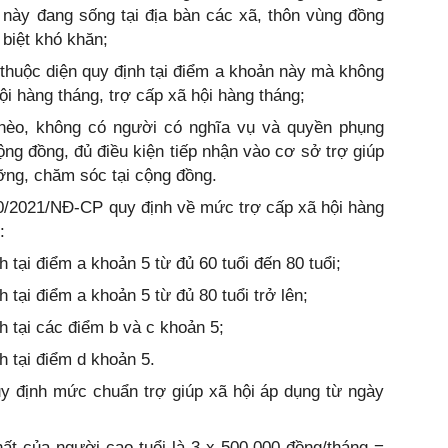
 này đang sống tại địa bàn các xã, thôn vùng đồng
 biệt khó khăn;
g thuộc diện quy định tại điểm a khoản này mà không
i hàng tháng, trợ cấp xã hội hàng tháng;
ghèo, không có người có nghĩa vụ và quyền phụng
ng đồng, đủ điều kiện tiếp nhận vào cơ sở trợ giúp
ỡng, chăm sóc tại cộng đồng.
20/2021/NĐ-CP quy định về mức trợ cấp xã hội hàng
:
h tại điểm a khoản 5 từ đủ 60 tuổi đến 80 tuổi;
h tại điểm a khoản 5 từ đủ 80 tuổi trở lên;
nh tại các điểm b và c khoản 5;
h tại điểm d khoản 5.
y định mức chuẩn trợ giúp xã hội áp dụng từ ngày
ất của người cao tuổi là 3 x 500.000 đồng/tháng =