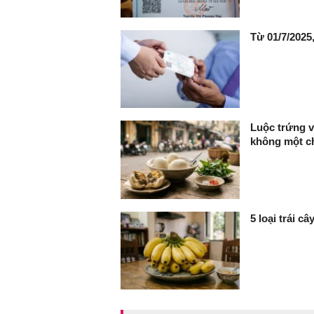
Từ 01/7/202
Luộc trứng v
không một ch
5 loại trái c