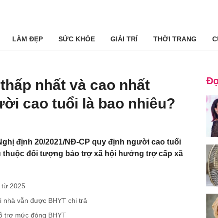
LÀM ĐẸP
SỨC KHỎE
GIẢI TRÍ
THỜI TRANG
C
Đọ
 thấp nhất và cao nhất
ời cao tuổi là bao nhiêu?
Nghị định 20/2021/NĐ-CP quy định người cao tuổi
 thuộc đối tượng bảo trợ xã hội hưởng trợ cấp xã
 từ 2025
i nhà vẫn được BHYT chi trả
hỗ trợ mức đóng BHYT