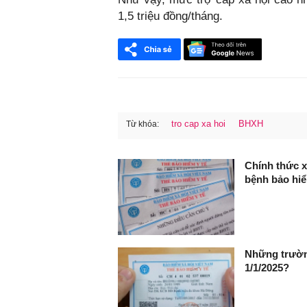
1,5 triệu đồng/tháng.
tro cap xa hoi
BHXH
Từ khóa:
FaceBook
Chính thức x
bệnh bảo hiểm
Những trường
1/1/2025?